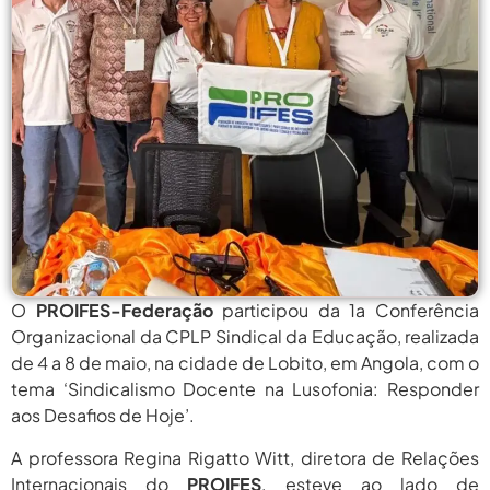
agosto 6,
PROIFES Celebra Os 58 Anos Da
APUB...
2026
agosto 6,
MEC Autoriza 937 Novos Cargos Em
Institutos Federais...
2026
agosto
Balanço Da 78ª SBPC: Na Primeira
Participação, PROIFES...
6, 2026
agosto 6,
6 De Agosto: Dia Nacional Dos
Profissionais De...
2026
agosto 6,
PROIFES Celebra Os 58 Anos Da
APUB...
2026
O
PROIFES-Federação
participou da 1a Conferência
Organizacional da CPLP Sindical da Educação, realizada
agosto 6,
MEC Autoriza 937 Novos Cargos Em
Institutos Federais...
de 4 a 8 de maio, na cidade de Lobito, em Angola, com o
2026
tema ‘Sindicalismo Docente na Lusofonia: Responder
agosto
Balanço Da 78ª SBPC: Na Primeira
aos Desafios de Hoje’.
Participação, PROIFES...
6, 2026
A professora Regina Rigatto Witt, diretora de Relações
agosto 6,
6 De Agosto: Dia Nacional Dos
Internacionais do
PROIFES
, esteve ao lado de
Profissionais De...