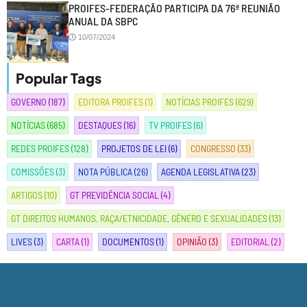
PROIFES-FEDERAÇÃO PARTICIPA DA 76ª REUNIÃO
ANUAL DA SBPC
10/07/2024
Popular Tags
GOVERNO
(187)
EDITORA PROIFES
(1)
NOTÍCIAS PROIFES
(629)
NOTÍCIAS
(685)
DESTAQUES
(16)
TV PROIFES
(6)
REDES PROIFES
(128)
PROJETOS DE LEI
(6)
CONGRESSO
(33)
COMISSÕES
(3)
NOTA PÚBLICA
(26)
AGENDA LEGISLATIVA
(23)
ARTIGOS
(10)
GT PREVIDÊNCIA SOCIAL
(4)
GT DIREITOS HUMANOS, RAÇA/ETNICIDADE, GÊNERO E SEXUALIDADES
(13)
LIVES
(3)
CARTA
(1)
DOCUMENTOS
(1)
OPINIÃO
(3)
EDITORIAL
(2)