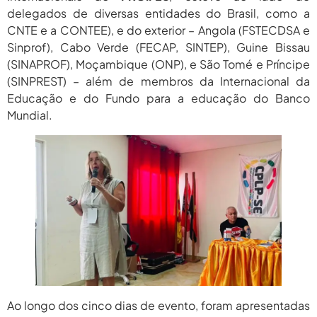
2026
delegados de diversas entidades do Brasil, como a
CNTE e a CONTEE), e do exterior – Angola (FSTECDSA e
agosto 6,
PROIFES Celebra Os 58 Anos Da
APUB...
Sinprof), Cabo Verde (FECAP, SINTEP), Guine Bissau
2026
(SINAPROF), Moçambique (ONP), e São Tomé e Príncipe
agosto 6,
MEC Autoriza 937 Novos Cargos Em
(SINPREST) – além de membros da Internacional da
Institutos Federais...
2026
Educação e do Fundo para a educação do Banco
Mundial.
Ao longo dos cinco dias de evento, foram apresentadas