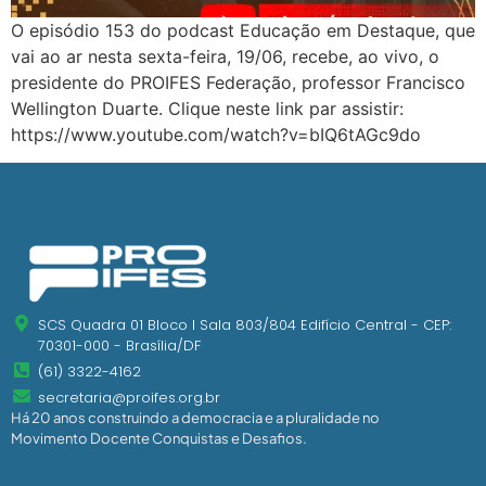
O episódio 153 do podcast Educação em Destaque, que
vai ao ar nesta sexta-feira, 19/06, recebe, ao vivo, o
presidente do PROIFES Federação, professor Francisco
Wellington Duarte. Clique neste link par assistir:
https://www.youtube.com/watch?v=bIQ6tAGc9do
SCS Quadra 01 Bloco I Sala 803/804 Edifício Central - CEP:
70301-000 - Brasília/DF
(61) 3322-4162
secretaria@proifes.org.br
Há 20 anos construindo a democracia e a pluralidade no
Movimento Docente Conquistas e Desafios.