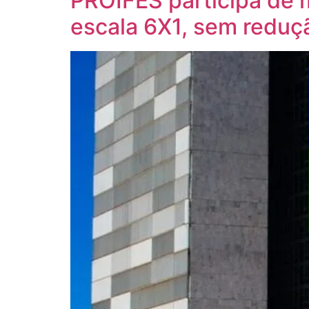
PROIFES participa de 
escala 6X1, sem reduçã