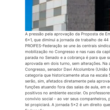
A pressão pela aprovação da Proposta de Em
6×1, que diminui a jornada de trabalho de 44 
PROIFES-Federação se une às centrais sindic
mobilização no Congresso e nas ruas da capi
parada no Senado e a cobrança é para que su
aprovada em dois turno, sem alterações. Na a
Congresso, senador Davi Alcolumbre (União Br
categoria que historicamente atua na escala 
serão, sim, afetados diretamente pela aprovaç
funções atuando fora das salas de aula, em e
positivos no ambiente escolar. Os professor
convívio social – ao ver seus companheiros,
lei propiciará. A jornada 5×2 é um direito 