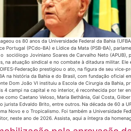
geou os 80 anos da Universidade Federal da Bahia (UFBA),
lice Portugal (PCdo-BA) e Lídice da Mata (PSB-BA), parlam
o sociólogo Joviniano Soares de Carvalho Neto (APUB), pro
 na atuação sindical e no combate à ditadura militar. Ele
IFES-Federação prestigiou o ato, na figura de seu vice-pre
A na história da Bahia e do Brasil, com fundação oficial 
te Dom João VI instituiu a Escola de Cirurgia da Bahia, pri
4 campi na capital e no interior, é reconhecida por ter en
nome como Caetano Veloso, Maria Bethânia, Gal Costa, Gilb
o jurista Edvaldo Brito, entre outros. Na década de 60 a U
a Novo e o Tropicalismo. Foi também a Universidade Federa
eitor, neste ano de 2026. Assista, aqui a íntegra da hom