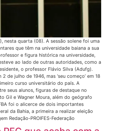
 nesta quarta (08). A sessão solene foi uma
entares que têm na universidade baiana a sua
fessor e figura histórica na universidade,
 esteve ao lado de outras autoridades, como a
sidente, o professor Flávio Silva (Adufg).
em 2 de julho de 1946, mas ‘seu começo’ em 18
meiro curso universitário do país. A
tre seus alunos, figuras de destaque no
erto Gil e Wagner Moura, além do geógrafo
FBA foi o alicerce de dois importantes
l da Bahia, a primeira a realizar eleição
enagem Redação-PROIFES-Federação