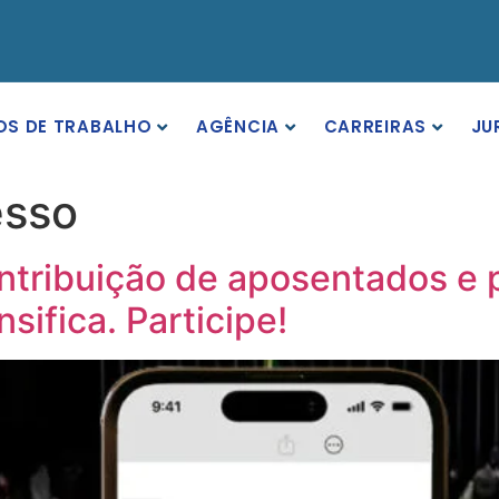
OS DE TRABALHO
AGÊNCIA
CARREIRAS
JU
esso
ontribuição de aposentados e 
sifica. Participe!