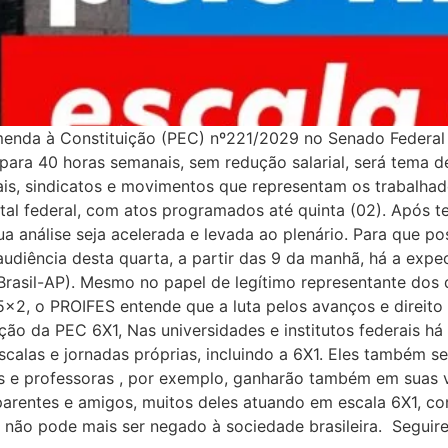
enda à Constituição (PEC) nº221/2029 no Senado Federal
para 40 horas semanais, sem redução salarial, será tema de
ais, sindicatos e movimentos que representam os trabalha
tal federal, com atos programados até quinta (02). Após t
a análise seja acelerada e levada ao plenário. Para que p
udiência desta quarta, a partir das 9 da manhã, há a expe
asil-AP). Mesmo no papel de legítimo representante dos do
5×2, o PROIFES entende que a luta pelos avanços e direito
ão da PEC 6X1, Nas universidades e institutos federais há 
scalas e jornadas próprias, incluindo a 6X1. Eles também s
es e professoras , por exemplo, ganharão também em suas v
 parentes e amigos, muitos deles atuando em escala 6X1, 
que não pode mais ser negado à sociedade brasileira. Segu