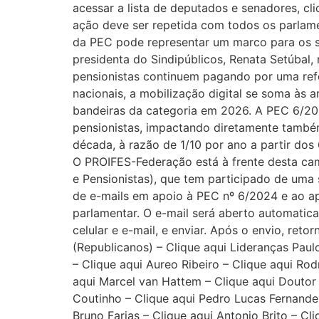
acessar a lista de deputados e senadores, cl
ação deve ser repetida com todos os parlamen
da PEC pode representar um marco para os s
presidenta do Sindipúblicos, Renata Setúbal,
pensionistas continuem pagando por uma refo
nacionais, a mobilização digital se soma às 
bandeiras da categoria em 2026. A PEC 6/202
pensionistas, impactando diretamente também
década, à razão de 1/10 por ano a partir do
O PROIFES-Federação está à frente desta ca
e Pensionistas), que tem participado de uma s
de e-mails em apoio à PEC nº 6/2024 e ao ap
parlamentar. O e-mail será aberto automatica
celular e e-mail, e enviar. Após o envio, ret
(Republicanos) – Clique aqui Lideranças Paul
– Clique aqui Aureo Ribeiro – Clique aqui Rod
aqui Marcel van Hattem – Clique aqui Doutor 
Coutinho – Clique aqui Pedro Lucas Fernandes 
Bruno Farias – Clique aqui Antonio Brito – 