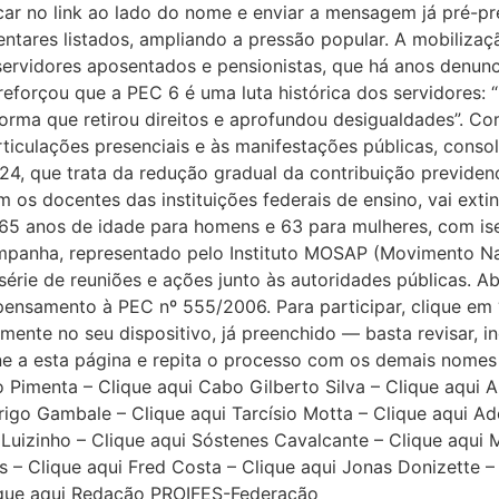
icar no link ao lado do nome e enviar a mensagem já pré-pr
tares listados, ampliando a pressão popular. A mobilizaçã
ervidores aposentados e pensionistas, que há anos denunc
 reforçou que a PEC 6 é uma luta histórica dos servidores
rma que retirou direitos e aprofundou desigualdades”. Co
articulações presenciais e às manifestações públicas, con
4, que trata da redução gradual da contribuição previdenc
 os docentes das instituições federais de ensino, vai ext
s 65 anos de idade para homens e 63 para mulheres, com i
mpanha, representado pelo Instituto MOSAP (Movimento Na
érie de reuniões e ações junto às autoridades públicas. Ab
ensamento à PEC nº 555/2006. Para participar, clique em 
mente no seu dispositivo, já preenchido — basta revisar, in
orne a esta página e repita o processo com os demais nomes
o Pimenta – Clique aqui Cabo Gilberto Silva – Clique aqui A
rigo Gambale – Clique aqui Tarcísio Motta – Clique aqui Ad
Luizinho – Clique aqui Sóstenes Cavalcante – Clique aqui 
– Clique aqui Fred Costa – Clique aqui Jonas Donizette – C
Clique aqui Redação PROIFES-Federação