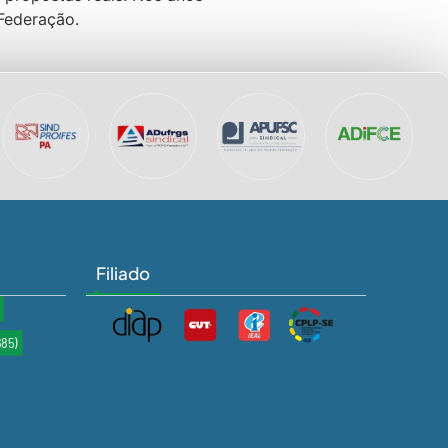
-Federação.
Filiado
685)