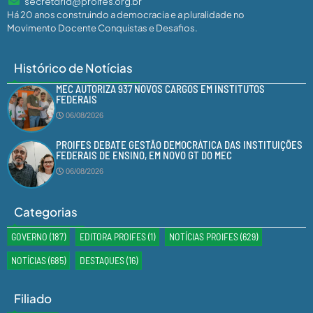
secretaria@proifes.org.br
Há 20 anos construindo a democracia e a pluralidade no
Movimento Docente Conquistas e Desafios.
Histórico de Notícias
MEC AUTORIZA 937 NOVOS CARGOS EM INSTITUTOS
FEDERAIS
06/08/2026
PROIFES DEBATE GESTÃO DEMOCRÁTICA DAS INSTITUIÇÕES
FEDERAIS DE ENSINO, EM NOVO GT DO MEC
06/08/2026
Categorias
GOVERNO
(187)
EDITORA PROIFES
(1)
NOTÍCIAS PROIFES
(629)
NOTÍCIAS
(685)
DESTAQUES
(16)
Filiado