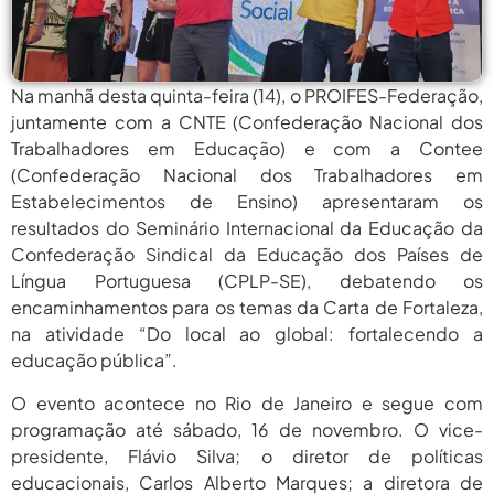
agosto 6,
PROIFES Celebra Os 58 Anos Da
APUB...
2026
agosto 6,
MEC Autoriza 937 Novos Cargos Em
Na manhã desta quinta-feira (14), o PROIFES-Federação,
Institutos Federais...
2026
juntamente com a CNTE (Confederação Nacional dos
agosto
Trabalhadores em Educação) e com a Contee
Balanço Da 78ª SBPC: Na Primeira
Participação, PROIFES...
6, 2026
(Confederação Nacional dos Trabalhadores em
Estabelecimentos de Ensino) apresentaram os
agosto 6,
6 De Agosto: Dia Nacional Dos
resultados do Seminário Internacional da Educação da
Profissionais De...
2026
Confederação Sindical da Educação dos Países de
agosto 6,
Língua Portuguesa (CPLP-SE), debatendo os
PROIFES Celebra Os 58 Anos Da
APUB...
2026
encaminhamentos para os temas da Carta de Fortaleza,
na atividade “Do local ao global: fortalecendo a
agosto 6,
MEC Autoriza 937 Novos Cargos Em
educação pública”.
Institutos Federais...
2026
O evento acontece no Rio de Janeiro e segue com
agosto
Balanço Da 78ª SBPC: Na Primeira
Participação, PROIFES...
programação até sábado, 16 de novembro. O vice-
6, 2026
presidente, Flávio Silva; o diretor de políticas
agosto 6,
6 De Agosto: Dia Nacional Dos
educacionais, Carlos Alberto Marques; a diretora de
Profissionais De...