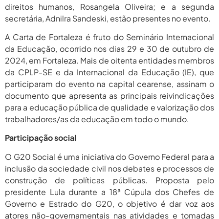
2026
direitos humanos, Rosangela Oliveira; e a segunda
secretária, Adnilra Sandeski, estão presentes no evento.
agosto 6,
PROIFES Celebra Os 58 Anos Da
APUB...
2026
A Carta de Fortaleza é fruto do Seminário Internacional
da Educação, ocorrido nos dias 29 e 30 de outubro de
agosto 6,
MEC Autoriza 937 Novos Cargos Em
Institutos Federais...
2024, em Fortaleza. Mais de oitenta entidades membros
2026
da CPLP-SE e da Internacional da Educação (IE), que
participaram do evento na capital cearense, assinam o
documento que apresenta as principais reivindicações
para a educação pública de qualidade e valorização dos
trabalhadores/as da educação em todo o mundo.
Participação social
O G20 Social é uma iniciativa do Governo Federal para a
inclusão da sociedade civil nos debates e processos de
construção de políticas públicas. Proposta pelo
presidente Lula durante a 18ª Cúpula dos Chefes de
Governo e Estrado do G20, o objetivo é dar voz aos
atores não-governamentais nas atividades e tomadas