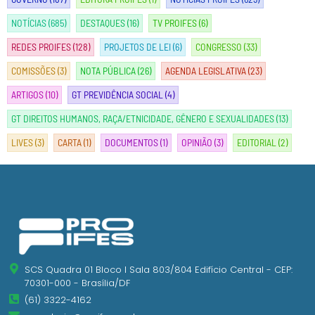
NOTÍCIAS
(685)
DESTAQUES
(16)
TV PROIFES
(6)
REDES PROIFES
(128)
PROJETOS DE LEI
(6)
CONGRESSO
(33)
COMISSÕES
(3)
NOTA PÚBLICA
(26)
AGENDA LEGISLATIVA
(23)
ARTIGOS
(10)
GT PREVIDÊNCIA SOCIAL
(4)
GT DIREITOS HUMANOS, RAÇA/ETNICIDADE, GÊNERO E SEXUALIDADES
(13)
LIVES
(3)
CARTA
(1)
DOCUMENTOS
(1)
OPINIÃO
(3)
EDITORIAL
(2)
SCS Quadra 01 Bloco I Sala 803/804 Edifício Central - CEP:
70301-000 - Brasília/DF
(61) 3322-4162