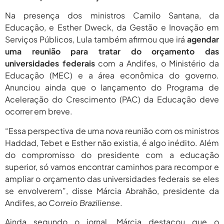
2026
Na presença dos ministros Camilo Santana, da
agosto 6,
PROIFES Celebra Os 58 Anos Da
Educação, e Esther Dweck, da Gestão e Inovação em
APUB...
2026
Serviços Públicos, Lula também afirmou que irá
agendar
uma reunião para tratar do orçamento das
agosto 6,
MEC Autoriza 937 Novos Cargos Em
Institutos Federais...
universidades federais
com a Andifes, o Ministério da
2026
Educação (MEC) e a área econômica do governo.
Anunciou ainda que o lançamento do Programa de
Aceleração do Crescimento (PAC) da Educação deve
ocorrer em breve.
“Essa perspectiva de uma nova reunião com os ministros
Haddad, Tebet e Esther não existia, é algo inédito. Além
do compromisso do presidente com a educação
superior, só vamos encontrar caminhos para recompor e
ampliar o orçamento das universidades federais se eles
se envolverem”, disse Márcia Abrahão, presidente da
Andifes, ao
Correio Braziliense
.
Ainda segundo o jornal, Márcia destacou que o