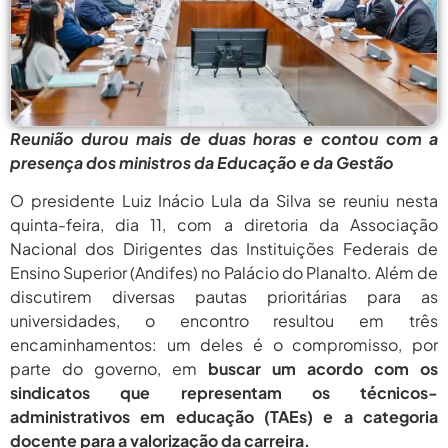
agosto 6,
PROIFES Celebra Os 58 Anos Da
APUB...
2026
agosto 6,
MEC Autoriza 937 Novos Cargos Em
Institutos Federais...
2026
agosto
Balanço Da 78ª SBPC: Na Primeira
Reunião durou mais de duas horas e contou com a
Participação, PROIFES...
6, 2026
presença dos ministros da Educação e da Gestão
agosto 6,
6 De Agosto: Dia Nacional Dos
O presidente Luiz Inácio Lula da Silva se reuniu nesta
Profissionais De...
2026
quinta-feira, dia 11, com a diretoria da Associação
Nacional dos Dirigentes das Instituições Federais de
agosto 6,
PROIFES Celebra Os 58 Anos Da
APUB...
Ensino Superior (Andifes) no Palácio do Planalto. Além de
2026
discutirem diversas pautas prioritárias para as
agosto 6,
MEC Autoriza 937 Novos Cargos Em
universidades, o encontro resultou em três
Institutos Federais...
2026
encaminhamentos: um deles é o compromisso, por
parte do governo, em
buscar um acordo com os
agosto
Balanço Da 78ª SBPC: Na Primeira
Participação, PROIFES...
sindicatos que representam os técnicos-
6, 2026
administrativos em educação (TAEs) e a categoria
agosto 6,
6 De Agosto: Dia Nacional Dos
docente para a valorização da carreira.
Profissionais De...