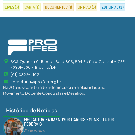
LIVES
(3)
CARTA
(1)
DOCUMENTOS
(1)
OPINIÃO
(3)
EDITORIAL
(2)
SCS Quadra 01 Bloco I Sala 803/804 Edifício Central - CEP:
70301-000 - Brasília/DF
(61) 3322-4162
secretaria@proifes.org.br
Há 20 anos construindo a democracia e a pluralidade no
Movimento Docente Conquistas e Desafios.
Histórico de Notícias
MEC AUTORIZA 937 NOVOS CARGOS EM INSTITUTOS
FEDERAIS
06/08/2026