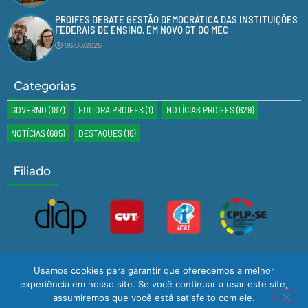
PROIFES DEBATE GESTÃO DEMOCRÁTICA DAS INSTITUIÇÕES
FEDERAIS DE ENSINO, EM NOVO GT DO MEC
06/08/2026
Categorias
GOVERNO
(187)
EDITORA PROIFES
(1)
NOTÍCIAS PROIFES
(629)
NOTÍCIAS
(685)
DESTAQUES
(16)
Filiado
Usamos cookies para garantir que oferecemos a melhor
experiência em nosso site. Se você continuar a usar este site,
assumiremos que você está satisfeito com ele.
Desenvolvido por
GMS TECNOLOGIA
© Todos os Direitos Reservados