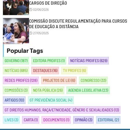
CARGOS DE DIREÇÃO
02/06/2026
COMISSÃO DISCUTE REGULAMENTAÇÃO PARA CURSOS
DE EDUCAÇÃO A DISTÂNCIA
27/05/2025
Popular Tags
GOVERNO
(187)
EDITORA PROIFES
(1)
NOTÍCIAS PROIFES
(629)
NOTÍCIAS
(685)
DESTAQUES
(16)
TV PROIFES
(6)
REDES PROIFES
(128)
PROJETOS DE LEI
(6)
CONGRESSO
(33)
COMISSÕES
(3)
NOTA PÚBLICA
(26)
AGENDA LEGISLATIVA
(23)
ARTIGOS
(10)
GT PREVIDÊNCIA SOCIAL
(4)
GT DIREITOS HUMANOS, RAÇA/ETNICIDADE, GÊNERO E SEXUALIDADES
(13)
LIVES
(3)
CARTA
(1)
DOCUMENTOS
(1)
OPINIÃO
(3)
EDITORIAL
(2)