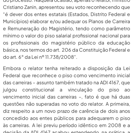
2026
Cristiano Zanin, apresentou seu voto reconhecendo que
agosto 6,
“é dever dos entes estatais (Estados, Distrito Federal e
PROIFES Celebra Os 58 Anos Da
APUB...
2026
Municípios) elaborar e/ou adequar os Planos de Carreira
e Remuneração do Magistério, tendo como parâmetro
agosto 6,
MEC Autoriza 937 Novos Cargos Em
mínimo o valor do piso salarial profissional nacional para
Institutos Federais...
2026
os profissionais do magistério público da educação
básica, nos termos do art. 206 da Constituição Federal e
do art. 6° da Lei nº 11.738/2008”.
Embora o relator tenha reiterado a disposição da Lei
Federal que reconhece o piso como vencimento inicial
das carreiras – assunto também tratado na ADI 4167, que
julgou constitucional a vinculação do piso ao
vencimento inicial das carreiras –, fato é que há duas
questões não superadas no voto do relator. A primeira,
diz respeito a um novo prazo de carência de dois anos
concedido aos entes públicos para adequarem o piso
às carreiras. A lei previu período idêntico em 2008 e a
decisão da ADI 4167 acabou estendendo, na prática, a