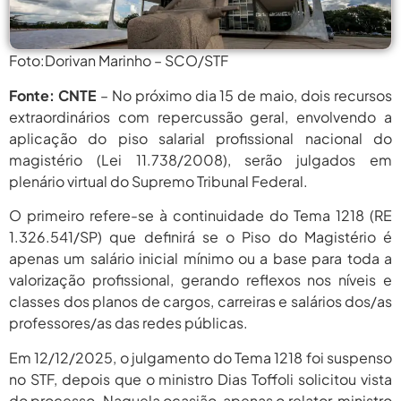
agosto 6,
PROIFES Celebra Os 58 Anos Da
APUB...
2026
Foto:Dorivan Marinho – SCO/STF
agosto 6,
MEC Autoriza 937 Novos Cargos Em
Institutos Federais...
2026
Fonte: CNTE
– No próximo dia 15 de maio, dois recursos
extraordinários com repercussão geral, envolvendo a
agosto
Balanço Da 78ª SBPC: Na Primeira
Participação, PROIFES...
aplicação do piso salarial profissional nacional do
6, 2026
magistério (Lei 11.738/2008), serão julgados em
agosto 6,
6 De Agosto: Dia Nacional Dos
plenário virtual do Supremo Tribunal Federal.
Profissionais De...
2026
O primeiro refere-se à continuidade do Tema 1218 (RE
agosto 6,
PROIFES Celebra Os 58 Anos Da
1.326.541/SP) que definirá se o Piso do Magistério é
APUB...
2026
apenas um salário inicial mínimo ou a base para toda a
valorização profissional, gerando reflexos nos níveis e
agosto 6,
MEC Autoriza 937 Novos Cargos Em
Institutos Federais...
classes dos planos de cargos, carreiras e salários dos/as
2026
professores/as das redes públicas.
agosto
Balanço Da 78ª SBPC: Na Primeira
Participação, PROIFES...
6, 2026
Em 12/12/2025, o julgamento do Tema 1218 foi suspenso
no STF, depois que o ministro Dias Toffoli solicitou vista
agosto 6,
6 De Agosto: Dia Nacional Dos
do processo. Naquela ocasião, apenas o relator, ministro
Profissionais De...