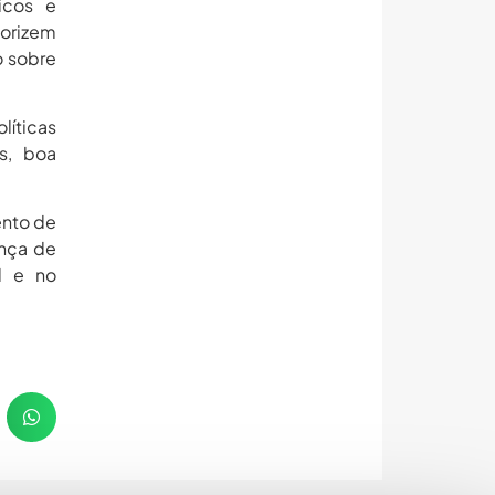
icos e
lorizem
o sobre
líticas
es, boa
ento de
ança de
l e no