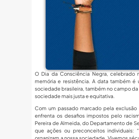
MEC Autoriza 937 Novos Ca
Balanço Da 78ª SBPC: Na P
6 De Agosto: Dia Nacional 
PROIFES Celebra Os 58 A
MEC Autoriza 937 Novos Ca
Balanço Da 78ª SBPC: Na P
6 De Agosto: Dia Nacional 
O Dia da Consciência Negra, celebrado n
PROIFES Celebra Os 58 A
memória e resistência. A data também é 
sociedade brasileira, também no campo da 
MEC Autoriza 937 Novos Ca
sociedade mais justa e equitativa.
Com um passado marcado pela exclusão de
enfrenta os desafios impostos pelo racism
Pereira de Almeida, do Departamento de Ser
que ações ou preconceitos individuais: “
organizam a nossa sociedade. Vivemos sécu