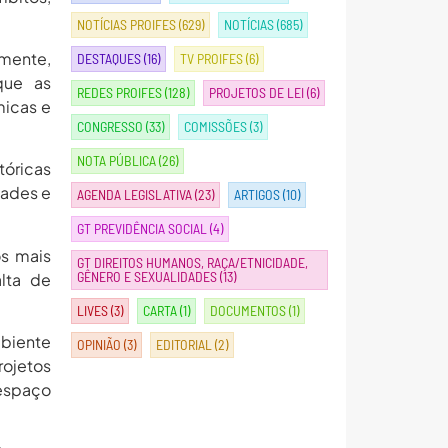
NOTÍCIAS PROIFES
(629)
NOTÍCIAS
(685)
amente,
DESTAQUES
(16)
TV PROIFES
(6)
que as
REDES PROIFES
(128)
PROJETOS DE LEI
(6)
micas e
CONGRESSO
(33)
COMISSÕES
(3)
NOTA PÚBLICA
(26)
tóricas
dades e
AGENDA LEGISLATIVA
(23)
ARTIGOS
(10)
GT PREVIDÊNCIA SOCIAL
(4)
os mais
GT DIREITOS HUMANOS, RAÇA/ETNICIDADE,
GÊNERO E SEXUALIDADES
(13)
alta de
LIVES
(3)
CARTA
(1)
DOCUMENTOS
(1)
mbiente
OPINIÃO
(3)
EDITORIAL
(2)
rojetos
espaço