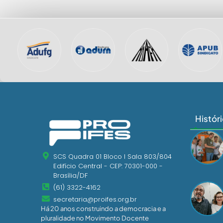
Histór
SCS Quadra 01 Bloco I Sala 803/804
Edifício Central - CEP: 70301-000 -
Brasília/DF
(61) 3322-4162
secretaria@proifes.org.br
Há 20 anos construindo a democracia e a
pluralidade no Movimento Docente