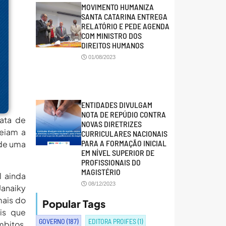
MOVIMENTO HUMANIZA
SANTA CATARINA ENTREGA
RELATÓRIO E PEDE AGENDA
COM MINISTRO DOS
DIREITOS HUMANOS
01/08/2023
ENTIDADES DIVULGAM
NOTA DE REPÚDIO CONTRA
ata de
NOVAS DIRETRIZES
eiam a
CURRICULARES NACIONAIS
PARA A FORMAÇÃO INICIAL
 de uma
EM NÍVEL SUPERIOR DE
PROFISSIONAIS DO
MAGISTÉRIO
l ainda
08/12/2023
Janaiky
mais do
Popular Tags
ais que
GOVERNO
(187)
EDITORA PROIFES
(1)
mbitos,