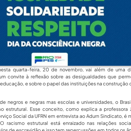
rgos Em Institutos Federais...
agosto 6, 2026
rimeira Participação, PROIFES...
agosto 6, 2026
Dos Profissionais De...
agosto 6, 2026
nos Da APUB...
agosto 6, 2026
rgos Em Institutos Federais...
agosto 6, 2026
rimeira Participação, PROIFES...
agosto 6, 2026
Dos Profissionais De...
agosto 6, 2026
esta quarta-feira, 20 de novembro, vai além de uma d
nos Da APUB...
um convite à reflexão sobre as desigualdades que perm
agosto 6, 2026
educação, e sobre o papel das instituições na construção
rgos Em Institutos Federais...
agosto 6, 2026
 negros e negras mas escolas e universidades, o Brasi
o estrutural. Esse conceito, como explica a professora 
viço Social da UFRN em entrevista ao Adurn Sindicato, é 
O racismo estrutural está enraizado nas relações soci
los de escravidão e isso tem repercussões em todos os â