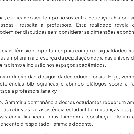
har, dedicando seu tempo ao sustento. Educação, historic
oas”, ressalta a professora. Essa realidade revela 
podem ser discutidas sem considerar as dimensões econô
aciais, têm sido importantes para corrigir desigualdades his
icas ampliaram a presença da população negra nas universi
re racismo e inclusão nos espaços acadêmicos.
o na redução das desigualdades educacionais. Hoje, vem
eferências bibliográficas e abrindo diálogos sobre a f
taca a professora Janaiky.
sso. Garantir a permanência desses estudantes requer um a
ticas robustas de assistência estudantil e mudanças nos p
sistência financeira, mas também a construção de um 
tencente e respeitado”, afirma a docente.