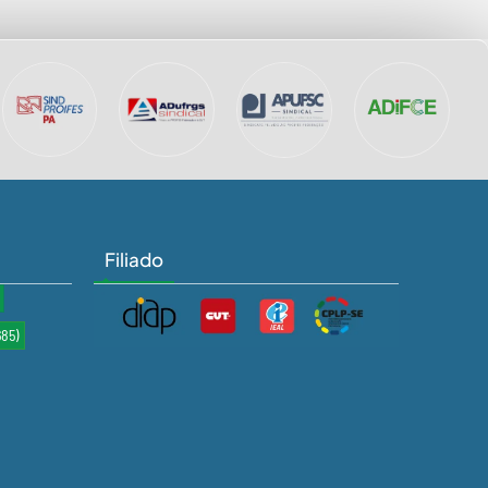
Filiado
685)