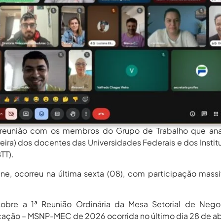
rgos Em Institutos Federais...
agosto 6, 2026
rimeira Participação, PROIFES...
agosto 6, 2026
Dos Profissionais De...
agosto 6, 2026
nos Da APUB...
agosto 6, 2026
rgos Em Institutos Federais...
agosto 6, 2026
rimeira Participação, PROIFES...
agosto 6, 2026
Dos Profissionais De...
agosto 6, 2026
nos Da APUB...
agosto 6, 2026
 reunião com os membros do Grupo de Trabalho que anal
reira) dos docentes das Universidades Federais e dos Instit
rgos Em Institutos Federais...
agosto 6, 2026
TT).
ne, ocorreu na última sexta (08), com participação mass
obre a 1ª Reunião Ordinária da Mesa Setorial de Nego
ação – MSNP-MEC de 2026 ocorrida no último dia 28 de abr