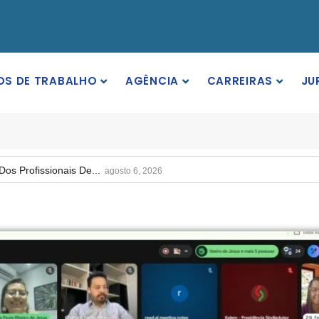
OS DE TRABALHO
AGÊNCIA
CARREIRAS
JU
rgos Em Institutos Federais...
agosto 6, 2026
rimeira Participação, PROIFES...
agosto 6, 2026
Dos Profissionais De...
agosto 6, 2026
nos Da APUB...
agosto 6, 2026
rgos Em Institutos Federais...
agosto 6, 2026
rimeira Participação, PROIFES...
agosto 6, 2026
Dos Profissionais De...
agosto 6, 2026
nos Da APUB...
agosto 6, 2026