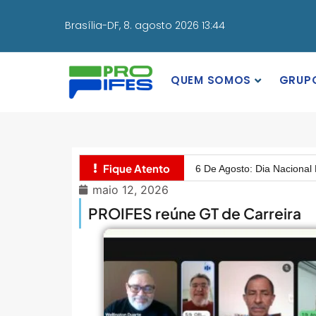
Brasília-DF,
8. agosto 2026 13:44
QUEM SOMOS
GRUP
MEC Autoriza 937 Novos Ca
Balanço Da 78ª SBPC: Na P
Fique Atento
6 De Agosto: Dia Nacional 
maio 12, 2026
PROIFES Celebra Os 58 A
PROIFES reúne GT de Carreira
MEC Autoriza 937 Novos Ca
Balanço Da 78ª SBPC: Na P
6 De Agosto: Dia Nacional 
PROIFES Celebra Os 58 A