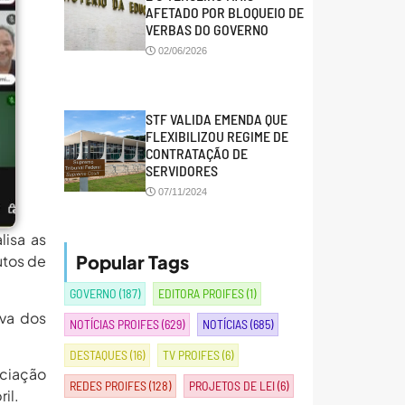
AFETADO POR BLOQUEIO DE
VERBAS DO GOVERNO
02/06/2026
STF VALIDA EMENDA QUE
FLEXIBILIZOU REGIME DE
CONTRATAÇÃO DE
SERVIDORES
07/11/2024
isa as
Popular Tags
utos de
GOVERNO
(187)
EDITORA PROIFES
(1)
iva dos
NOTÍCIAS PROIFES
(629)
NOTÍCIAS
(685)
DESTAQUES
(16)
TV PROIFES
(6)
ciação
REDES PROIFES
(128)
PROJETOS DE LEI
(6)
il.