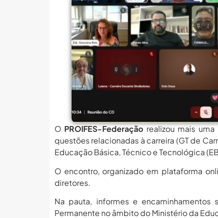
MEC Autoriza 937 Novos Ca
Balanço Da 78ª SBPC: Na P
6 De Agosto: Dia Nacional 
PROIFES Celebra Os 58 A
MEC Autoriza 937 Novos Ca
Balanço Da 78ª SBPC: Na P
6 De Agosto: Dia Nacional 
PROIFES Celebra Os 58 A
O
PROIFES-Federação
realizou mais uma
questões relacionadas à carreira (GT de Car
MEC Autoriza 937 Novos Ca
Educação Básica, Técnico e Tecnológica (EB
O encontro, organizado em plataforma onli
diretores.
Na pauta, informes e encaminhamentos s
Permanente no âmbito do Ministério da Educ