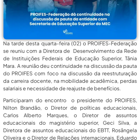
agosto 6,
PROIFES Celebra Os 58 Anos Da
APUB...
2026
agosto 6,
MEC Autoriza 937 Novos Cargos Em
Institutos Federais...
2026
agosto
Balanço Da 78ª SBPC: Na Primeira
Na tarde desta quarta-feira (02) o PROIFES-Federação
Participação, PROIFES...
6, 2026
se reuniu com a Diretora de Desenvolvimento da Rede
de Instituições Federais de Educação Superior, Tânia
agosto 6,
6 De Agosto: Dia Nacional Dos
Profissionais De...
Mara. A reunião deu continuidade na discussão da pauta
2026
do PROIFES com foco na discussão da reestruturação
agosto 6,
PROIFES Celebra Os 58 Anos Da
da carreira docente, na mobilidade acadêmica, perdas
APUB...
2026
salariais e necessidade de reajuste de benefícios.
agosto 6,
MEC Autoriza 937 Novos Cargos Em
Participaram do encontro o presidente do PROIFES,
Institutos Federais...
2026
Nilton Brandão, o Diretor de políticas educacionais,
Carlos Alberto Marques, o Diretor de assuntos
agosto
Balanço Da 78ª SBPC: Na Primeira
Participação, PROIFES...
educacionais do magistério superior, Geci Silva, a
6, 2026
Diretora de assuntos educacionais do EBTT, Rosângela
agosto 6,
6 De Agosto: Dia Nacional Dos
Oliveira e o Diretor de Relações internacionais, Eduardo
Profissionais De...