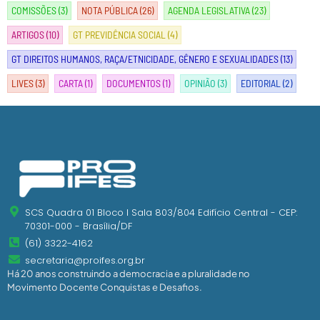
COMISSÕES
(3)
NOTA PÚBLICA
(26)
AGENDA LEGISLATIVA
(23)
ARTIGOS
(10)
GT PREVIDÊNCIA SOCIAL
(4)
GT DIREITOS HUMANOS, RAÇA/ETNICIDADE, GÊNERO E SEXUALIDADES
(13)
LIVES
(3)
CARTA
(1)
DOCUMENTOS
(1)
OPINIÃO
(3)
EDITORIAL
(2)
SCS Quadra 01 Bloco I Sala 803/804 Edifício Central - CEP:
70301-000 - Brasília/DF
(61) 3322-4162
secretaria@proifes.org.br
Há 20 anos construindo a democracia e a pluralidade no
Movimento Docente Conquistas e Desafios.