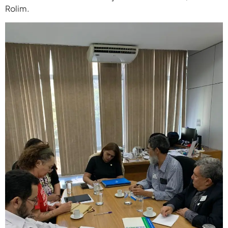
2026
Rolim.
agosto 6,
PROIFES Celebra Os 58 Anos Da
APUB...
2026
agosto 6,
MEC Autoriza 937 Novos Cargos Em
Institutos Federais...
2026