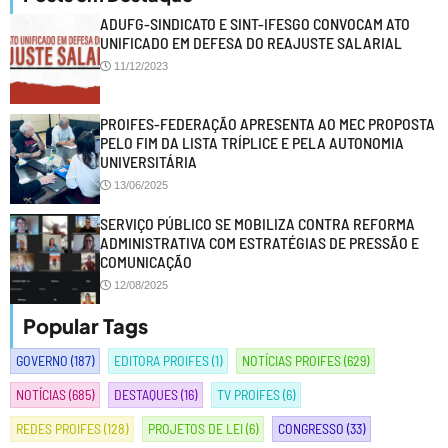
ADUFG-SINDICATO E SINT-IFESGO CONVOCAM ATO
UNIFICADO EM DEFESA DO REAJUSTE SALARIAL
11/12/2023
PROIFES-FEDERAÇÃO APRESENTA AO MEC PROPOSTA
PELO FIM DA LISTA TRÍPLICE E PELA AUTONOMIA
UNIVERSITÁRIA
13/06/2025
SERVIÇO PÚBLICO SE MOBILIZA CONTRA REFORMA
ADMINISTRATIVA COM ESTRATÉGIAS DE PRESSÃO E
COMUNICAÇÃO
12/08/2025
Popular Tags
GOVERNO
(187)
EDITORA PROIFES
(1)
NOTÍCIAS PROIFES
(629)
NOTÍCIAS
(685)
DESTAQUES
(16)
TV PROIFES
(6)
REDES PROIFES
(128)
PROJETOS DE LEI
(6)
CONGRESSO
(33)