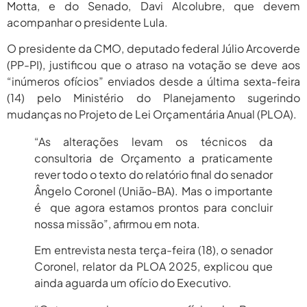
Motta, e do Senado, Davi Alcolubre, que devem
5, 2026
acompanhar o presidente Lula.
agosto 5,
Pais Veem Avanço, Mas Temem
Que Nova Lei...
2026
O presidente da CMO, deputado federal Júlio Arcoverde
(PP-PI), justificou que o atraso na votação se deve aos
agosto 5,
Prêmio Mulheres E Ciência Do
“inúmeros ofícios” enviados desde a última sexta-feira
CNPq: Terceira Edição...
2026
(14) pelo Ministério do Planejamento sugerindo
mudanças no Projeto de Lei Orçamentária Anual (PLOA).
“As alterações levam os técnicos da
consultoria de Orçamento a praticamente
rever todo o texto do relatório final do senador
Ângelo Coronel (União-BA). Mas o importante
é que agora estamos prontos para concluir
nossa missão”, afirmou em nota.
Em entrevista nesta terça-feira (18), o senador
Coronel, relator da PLOA 2025, explicou que
ainda aguarda um ofício do Executivo.