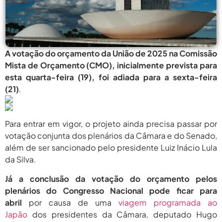
agosto 5,
Pais Veem Avanço, Mas Temem
Que Nova Lei...
2026
agosto 5,
Prêmio Mulheres E Ciência Do
CNPq: Terceira Edição...
2026
A votação do orçamento da União de 2025 na Comissão
Mista de Orçamento (CMO), inicialmente prevista para
agosto
Período Eleitoral Para Escolha De
Representantes Do XXII...
esta quarta-feira (19), foi adiada para a sexta-feira
5, 2026
(21)
.
agosto
Protagonismo Nacional Em Ciência E
Tecnologia Depende De...
5, 2026
Para entrar em vigor, o projeto ainda precisa passar por
agosto 5,
Pais Veem Avanço, Mas Temem
Que Nova Lei...
votação conjunta dos plenários da Câmara e do Senado,
2026
além de ser sancionado pelo presidente Luiz Inácio Lula
agosto 5,
Prêmio Mulheres E Ciência Do
da Silva.
CNPq: Terceira Edição...
2026
Já a conclusão da votação do orçamento pelos
agosto
Período Eleitoral Para Escolha De
plenários do Congresso Nacional pode ficar para
Representantes Do XXII...
5, 2026
abril
por causa de uma
viagem programada ao
Japão
dos presidentes da Câmara, deputado Hugo
agosto
Protagonismo Nacional Em Ciência E
Tecnologia Depende De...