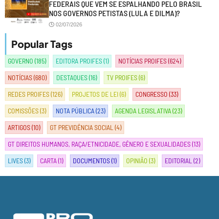
FEDERAIS QUE VEM SE ESPALHANDO PELO BRASIL
NOS GOVERNOS PETISTAS (LULA E DILMA)?
02/07/2026
Popular Tags
GOVERNO
(185)
EDITORA PROIFES
(1)
NOTÍCIAS PROIFES
(624)
NOTÍCIAS
(680)
DESTAQUES
(16)
TV PROIFES
(6)
REDES PROIFES
(126)
PROJETOS DE LEI
(6)
CONGRESSO
(33)
COMISSÕES
(3)
NOTA PÚBLICA
(23)
AGENDA LEGISLATIVA
(23)
ARTIGOS
(10)
GT PREVIDÊNCIA SOCIAL
(4)
GT DIREITOS HUMANOS, RAÇA/ETNICIDADE, GÊNERO E SEXUALIDADES
(13)
LIVES
(3)
CARTA
(1)
DOCUMENTOS
(1)
OPINIÃO
(3)
EDITORIAL
(2)