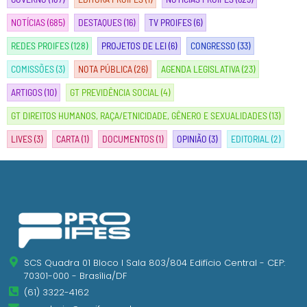
NOTÍCIAS
(685)
DESTAQUES
(16)
TV PROIFES
(6)
REDES PROIFES
(128)
PROJETOS DE LEI
(6)
CONGRESSO
(33)
COMISSÕES
(3)
NOTA PÚBLICA
(26)
AGENDA LEGISLATIVA
(23)
ARTIGOS
(10)
GT PREVIDÊNCIA SOCIAL
(4)
GT DIREITOS HUMANOS, RAÇA/ETNICIDADE, GÊNERO E SEXUALIDADES
(13)
LIVES
(3)
CARTA
(1)
DOCUMENTOS
(1)
OPINIÃO
(3)
EDITORIAL
(2)
SCS Quadra 01 Bloco I Sala 803/804 Edifício Central - CEP:
70301-000 - Brasília/DF
(61) 3322-4162