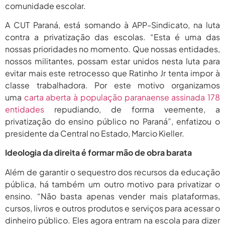
2026
comunidade escolar.
agosto 6,
PROIFES Celebra Os 58 Anos Da
A CUT Paraná, está somando à APP-Sindicato, na luta
APUB...
2026
contra a privatização das escolas. “Esta é uma das
nossas prioridades no momento. Que nossas entidades,
agosto 6,
MEC Autoriza 937 Novos Cargos Em
Institutos Federais...
nossos militantes, possam estar unidos nesta luta para
2026
evitar mais este retrocesso que Ratinho Jr tenta impor à
classe trabalhadora. Por este motivo organizamos
uma
carta aberta à população paranaense assinada 178
entidades
repudiando, de forma veemente, a
privatização do ensino público no Paraná”, enfatizou o
presidente da Central no Estado, Marcio Kieller.
Ideologia da direita é formar mão de obra barata
Além de garantir o sequestro dos recursos da educação
pública, há também um outro motivo para privatizar o
ensino. “Não basta apenas vender mais plataformas,
cursos, livros e outros produtos e serviços para acessar o
dinheiro público. Eles agora entram na escola para dizer