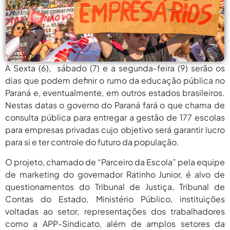
agosto 6,
PROIFES Celebra Os 58 Anos Da
APUB...
2026
agosto 6,
MEC Autoriza 937 Novos Cargos Em
Institutos Federais...
2026
A Sexta (6), sábado (7) e a segunda-feira (9) serão os
agosto
Balanço Da 78ª SBPC: Na Primeira
Participação, PROIFES...
dias que podem definir o rumo da educação pública no
6, 2026
Paraná e, eventualmente, em outros estados brasileiros.
agosto 6,
6 De Agosto: Dia Nacional Dos
Nestas datas o governo do Paraná fará o que chama de
Profissionais De...
2026
consulta pública para entregar a gestão de 177 escolas
para empresas privadas cujo objetivo será garantir lucro
agosto 6,
PROIFES Celebra Os 58 Anos Da
APUB...
para si e ter controle do futuro da população.
2026
agosto 6,
O projeto, chamado de “Parceiro da Escola” pela equipe
MEC Autoriza 937 Novos Cargos Em
Institutos Federais...
2026
de marketing do governador Ratinho Junior, é alvo de
questionamentos do Tribunal de Justiça, Tribunal de
agosto
Balanço Da 78ª SBPC: Na Primeira
Contas do Estado, Ministério Público, instituições
Participação, PROIFES...
6, 2026
voltadas ao setor, representações dos trabalhadores
agosto 6,
como a APP-Sindicato, além de amplos setores da
6 De Agosto: Dia Nacional Dos
Profissionais De...