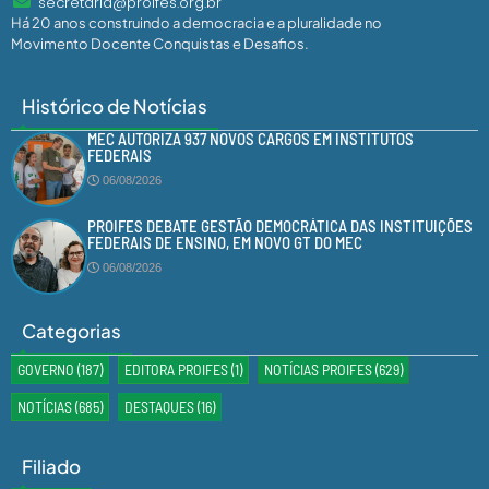
secretaria@proifes.org.br
Há 20 anos construindo a democracia e a pluralidade no
Movimento Docente Conquistas e Desafios.
Histórico de Notícias
MEC AUTORIZA 937 NOVOS CARGOS EM INSTITUTOS
FEDERAIS
06/08/2026
PROIFES DEBATE GESTÃO DEMOCRÁTICA DAS INSTITUIÇÕES
FEDERAIS DE ENSINO, EM NOVO GT DO MEC
06/08/2026
Categorias
GOVERNO
(187)
EDITORA PROIFES
(1)
NOTÍCIAS PROIFES
(629)
NOTÍCIAS
(685)
DESTAQUES
(16)
Filiado