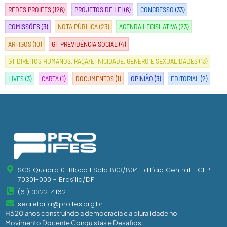
REDES PROIFES
(126)
PROJETOS DE LEI
(6)
CONGRESSO
(33)
COMISSÕES
(3)
NOTA PÚBLICA
(23)
AGENDA LEGISLATIVA
(23)
ARTIGOS
(10)
GT PREVIDÊNCIA SOCIAL
(4)
GT DIREITOS HUMANOS, RAÇA/ETNICIDADE, GÊNERO E SEXUALIDADES
(13)
LIVES
(3)
CARTA
(1)
DOCUMENTOS
(1)
OPINIÃO
(3)
EDITORIAL
(2)
SCS Quadra 01 Bloco I Sala 803/804 Edifício Central - CEP:
70301-000 - Brasília/DF
(61) 3322-4162
secretaria@proifes.org.br
Há 20 anos construindo a democracia e a pluralidade no
Movimento Docente Conquistas e Desafios.