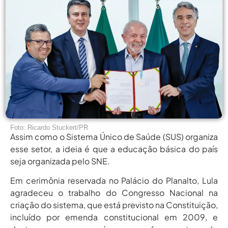
agosto 5,
Pais Veem Avanço, Mas Temem
Que Nova Lei...
2026
agosto 5,
Prêmio Mulheres E Ciência Do
CNPq: Terceira Edição...
2026
agosto
Período Eleitoral Para Escolha De
Representantes Do XXII...
5, 2026
agosto
Protagonismo Nacional Em Ciência E
Tecnologia Depende De...
5, 2026
Foto: Ricardo Stuckert/PR
agosto 5,
Pais Veem Avanço, Mas Temem
Que Nova Lei...
Assim como o Sistema Único de Saúde (SUS) organiza
2026
esse setor, a ideia é que a educação básica do país
agosto 5,
Prêmio Mulheres E Ciência Do
seja organizada pelo SNE.
CNPq: Terceira Edição...
2026
Em cerimônia reservada no Palácio do Planalto, Lula
agosto
Período Eleitoral Para Escolha De
agradeceu o trabalho do Congresso Nacional na
Representantes Do XXII...
5, 2026
criação do sistema, que está previsto na Constituição,
incluído por emenda constitucional em 2009, e
agosto
Protagonismo Nacional Em Ciência E
Tecnologia Depende De...