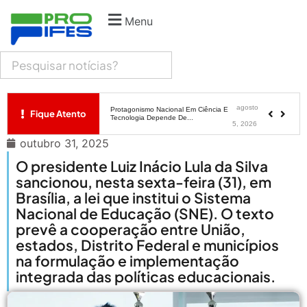
Menu
agosto 5,
Prêmio Mulheres E Ciência Do
CNPq: Terceira Edição...
2026
agosto
Período Eleitoral Para Escolha De
Representantes Do XXII...
5, 2026
agosto
Protagonismo Nacional Em Ciência E
Fique Atento
Tecnologia Depende De...
5, 2026
outubro 31, 2025
agosto 5,
Pais Veem Avanço, Mas Temem
Que Nova Lei...
O presidente Luiz Inácio Lula da Silva
2026
sancionou, nesta sexta-feira (31), em
agosto 5,
Prêmio Mulheres E Ciência Do
Brasília, a lei que institui o Sistema
CNPq: Terceira Edição...
2026
Nacional de Educação (SNE). O texto
prevê a cooperação entre União,
agosto
Período Eleitoral Para Escolha De
estados, Distrito Federal e municípios
Representantes Do XXII...
5, 2026
na formulação e implementação
integrada das políticas educacionais.
agosto
Protagonismo Nacional Em Ciência E
Tecnologia Depende De...
5, 2026