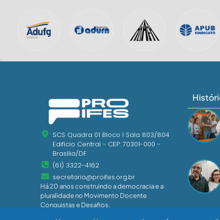
Histór
SCS Quadra 01 Bloco I Sala 803/804
Edifício Central - CEP: 70301-000 -
Brasília/DF
(61) 3322-4162
secretaria@proifes.org.br
Há 20 anos construindo a democracia e a
pluralidade no Movimento Docente
Conquistas e Desafios.