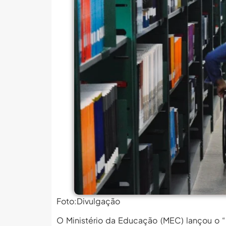
MEC Autoriza 937 Novos Ca
Balanço Da 78ª SBPC: Na P
6 De Agosto: Dia Nacional 
PROIFES Celebra Os 58 A
MEC Autoriza 937 Novos Ca
Balanço Da 78ª SBPC: Na P
6 De Agosto: Dia Nacional 
PROIFES Celebra Os 58 A
MEC Autoriza 937 Novos Ca
Foto:Divulgação
O Ministério da Educação (MEC) lançou o