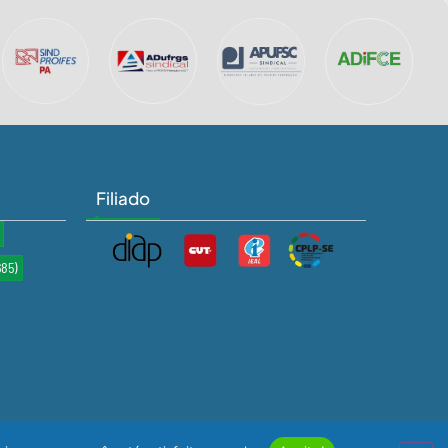
Filiado
685)