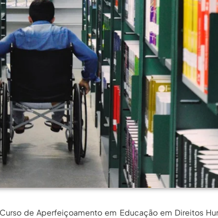
rgos Em Institutos Federais...
agosto 6, 2026
rimeira Participação, PROIFES...
agosto 6, 2026
Dos Profissionais De...
agosto 6, 2026
nos Da APUB...
agosto 6, 2026
rgos Em Institutos Federais...
agosto 6, 2026
rimeira Participação, PROIFES...
agosto 6, 2026
Dos Profissionais De...
agosto 6, 2026
nos Da APUB...
agosto 6, 2026
rgos Em Institutos Federais...
agosto 6, 2026
 “Curso de Aperfeiçoamento em Educação em Direitos Hu