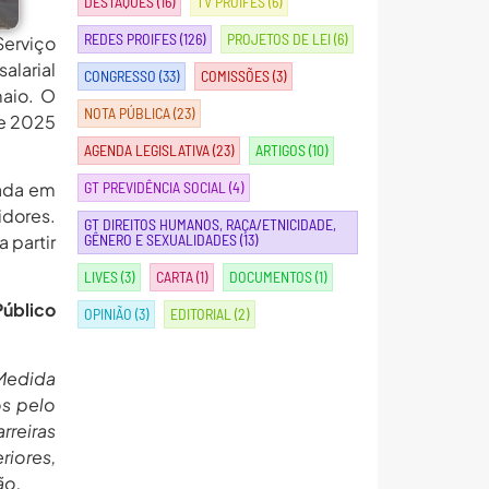
DESTAQUES
(16)
TV PROIFES
(6)
REDES PROIFES
(126)
PROJETOS DE LEI
(6)
Serviço
alarial
CONGRESSO
(33)
COMISSÕES
(3)
maio. O
NOTA PÚBLICA
(23)
de 2025
AGENDA LEGISLATIVA
(23)
ARTIGOS
(10)
tada em
GT PREVIDÊNCIA SOCIAL
(4)
idores.
GT DIREITOS HUMANOS, RAÇA/ETNICIDADE,
 partir
GÊNERO E SEXUALIDADES
(13)
LIVES
(3)
CARTA
(1)
DOCUMENTOS
(1)
Público
OPINIÃO
(3)
EDITORIAL
(2)
 Medida
os pelo
rreiras
iores,
ão.