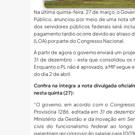
Na última quinta-feira, 27 de março, o Gove
Público, anunciou por meio de uma nota ofic
dos servidores públicos federais será inclu
pagamento tardio ocorre devido ao atraso d
(LOA) por parte do Congresso Nacional.
A partir de agora o governo enviará um projet
31 de dezembro – esta que consolidou os r
Enquanto o PL não é aprovado, a MP segue e
do dia 2 de abril.
Confira na íntegra a nota divulgada ofici
nesta quinta (27):
“O governo, em acordo com o Congresso Na
Provisória 1286, editada em 31 de dezemb
Ministério da Gestão e da Inovação em Ser
civis do funcionalismo federal ao longo
garantiram recomposição salarial para 100%