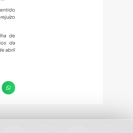
sentido
rejuízo
lha de
ãos da
e abril