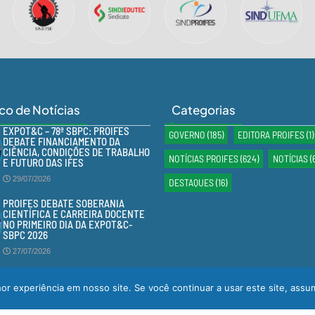
ico de Notícias
Categorias
EXPOT&C – 78ª SBPC: PROIFES
GOVERNO
(185)
EDITORA PROIFES
(1)
DEBATE FINANCIAMENTO DA
CIÊNCIA, CONDIÇÕES DE TRABALHO
NOTÍCIAS PROIFES
(624)
NOTÍCIAS
(
E FUTURO DAS IFES
29/07/2026
DESTAQUES
(16)
PROIFES DEBATE SOBERANIA
CIENTÍFICA E CARREIRA DOCENTE
NO PRIMEIRO DIA DA EXPOT&C-
SBPC 2026
27/07/2026
r experiência em nosso site. Se você continuar a usar este site, assu