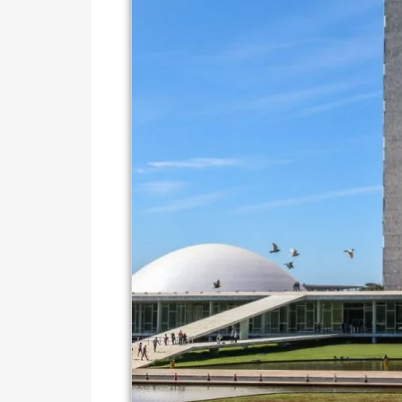
Prêmio Mulheres E Ciência
Período Eleitoral Para Esc
Protagonismo Nacional Em
Pais Veem Avanço, Mas Te
Prêmio Mulheres E Ciência
Período Eleitoral Para Esc
Protagonismo Nacional Em
Pais Veem Avanço, Mas Te
Prêmio Mulheres E Ciência