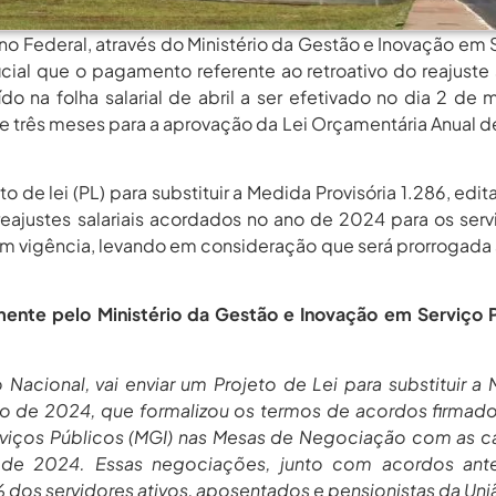
rno Federal, através do Ministério da Gestão e Inovação em 
ial que o pagamento referente ao retroativo do reajuste s
ído na folha salarial de abril a ser efetivado no dia 2 de 
e três meses para a aprovação da Lei Orçamentária Anual 
o de lei (PL) para substituir a Medida Provisória 1.286, edi
eajustes salariais acordados no ano de 2024 para os serv
m vigência, levando em consideração que será prorrogada a
almente pelo Ministério da Gestão e Inovação em Serviço 
cional, vai enviar um Projeto de Lei para substituir a
ro de 2024, que formalizou os termos de acordos firmad
viços Públicos (MGI) nas Mesas de Negociação com as ca
 de 2024. Essas negociações, junto com acordos anter
 dos servidores ativos, aposentados e pensionistas da Uni