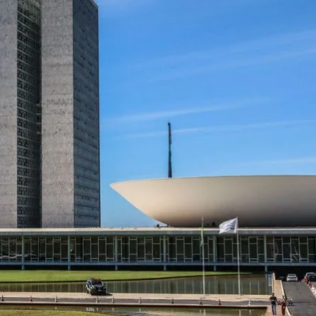
 Do CNPq: Terceira Edição...
agosto 5, 2026
olha De Representantes Do XXII...
agosto 5, 2026
 Ciência E Tecnologia Depende De...
agosto 5, 2026
mem Que Nova Lei...
agosto 5, 2026
 Do CNPq: Terceira Edição...
agosto 5, 2026
olha De Representantes Do XXII...
agosto 5, 2026
 Ciência E Tecnologia Depende De...
agosto 5, 2026
mem Que Nova Lei...
agosto 5, 2026
 Do CNPq: Terceira Edição...
agosto 5, 2026