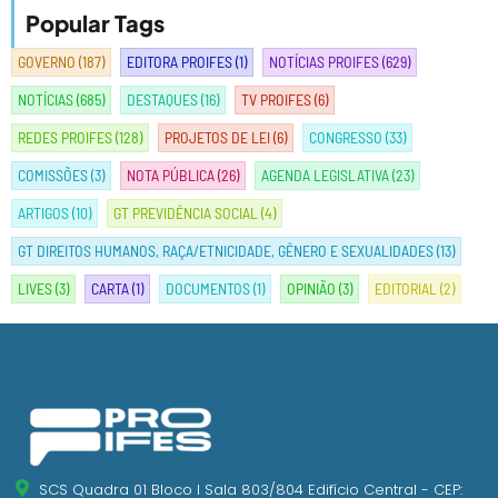
Popular Tags
GOVERNO
(187)
EDITORA PROIFES
(1)
NOTÍCIAS PROIFES
(629)
NOTÍCIAS
(685)
DESTAQUES
(16)
TV PROIFES
(6)
REDES PROIFES
(128)
PROJETOS DE LEI
(6)
CONGRESSO
(33)
COMISSÕES
(3)
NOTA PÚBLICA
(26)
AGENDA LEGISLATIVA
(23)
ARTIGOS
(10)
GT PREVIDÊNCIA SOCIAL
(4)
GT DIREITOS HUMANOS, RAÇA/ETNICIDADE, GÊNERO E SEXUALIDADES
(13)
LIVES
(3)
CARTA
(1)
DOCUMENTOS
(1)
OPINIÃO
(3)
EDITORIAL
(2)
SCS Quadra 01 Bloco I Sala 803/804 Edifício Central - CEP: