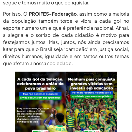
segue e temos muito o que conquistar.
2026
agosto 6,
Por isso, O
PROIFES-Federação
, assim como a maioria
PROIFES Celebra Os 58 Anos Da
APUB...
2026
da população também torce e vibra a cada gol no
esporte número um e que é preferência nacional. Afinal,
agosto 6,
MEC Autoriza 937 Novos Cargos Em
a alegria e o sorriso de cada cidadão é motivo para
Institutos Federais...
2026
festejarmos juntos. Mas, juntos, nós ainda precisamos
lutar para que o Brasil seja ‘campeão’ em justiça social,
direitos humanos, igualdade e em tantos outros temas
que afetam a nossa sociedade.