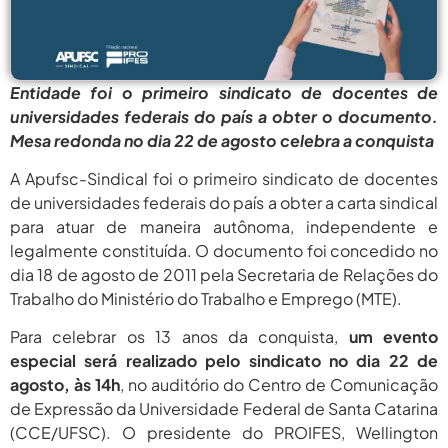
agosto 6,
PROIFES Celebra Os 58 Anos Da
APUB...
2026
agosto 6,
MEC Autoriza 937 Novos Cargos Em
Institutos Federais...
Entidade foi o primeiro sindicato de docentes de
2026
universidades federais do país a obter o documento.
agosto
Balanço Da 78ª SBPC: Na Primeira
Mesa redonda no dia 22 de agosto celebra a conquista
Participação, PROIFES...
6, 2026
A Apufsc-Sindical foi o primeiro sindicato de docentes
agosto 6,
6 De Agosto: Dia Nacional Dos
de universidades federais do país a obter a carta sindical
Profissionais De...
2026
para atuar de maneira autônoma, independente e
legalmente constituída. O documento foi concedido no
agosto 6,
PROIFES Celebra Os 58 Anos Da
APUB...
dia 18 de agosto de 2011 pela Secretaria de Relações do
2026
Trabalho do Ministério do Trabalho e Emprego (MTE).
agosto 6,
MEC Autoriza 937 Novos Cargos Em
Institutos Federais...
Para celebrar os 13 anos da conquista,
um evento
2026
especial será realizado pelo sindicato no dia 22 de
agosto
Balanço Da 78ª SBPC: Na Primeira
agosto, às 14h
, no auditório do Centro de Comunicação
Participação, PROIFES...
6, 2026
de Expressão da Universidade Federal de Santa Catarina
(CCE/UFSC). O presidente do PROIFES, Wellington
agosto 6,
6 De Agosto: Dia Nacional Dos
Profissionais De...