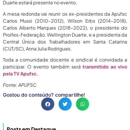
Duarte estará presente no evento.
2026
agosto 6,
A mesa redonda vai reunir os ex-presidentes da Apufsc
PROIFES Celebra Os 58 Anos Da
APUB...
2026
Carlos Mussi (2010-2012), Wilson Erbs (2014-2018),
Carlos Alberto Marques (2018-2022), o presidente do
agosto 6,
MEC Autoriza 937 Novos Cargos Em
Proifes-Federação, Wellington Duarte, e a presidenta da
Institutos Federais...
2026
Central Única dos Trabalhadores em Santa Catarina
(CUT/SC), Anna Julia Rodrigues.
Toda a comunidade docente e sindical é convidada a
participar. O evento também será
transmitido ao vivo
pela TV Apufsc.
Fonte: APUFSC
Gostou do conteúdo? compartilhe!
Posts em Destaque