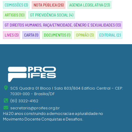
COMISSÕES
(3)
NOTA PÚBLICA
(26)
AGENDA LEGISLATIVA
(23)
ARTIGOS
(10)
GT PREVIDÊNCIA SOCIAL
(4)
GT DIREITOS HUMANOS, RAÇA/ETNICIDADE, GÊNERO E SEXUALIDADES
(13)
LIVES
(3)
CARTA
(1)
DOCUMENTOS
(1)
OPINIÃO
(3)
EDITORIAL
(2)
SCS Quadra 01 Bloco I Sala 803/804 Edifício Central - CEP:
70301-000 - Brasília/DF
(61) 3322-4162
secretaria@proifes.org.br
Há 20 anos construindo a democracia e a pluralidade no
Movimento Docente Conquistas e Desafios.