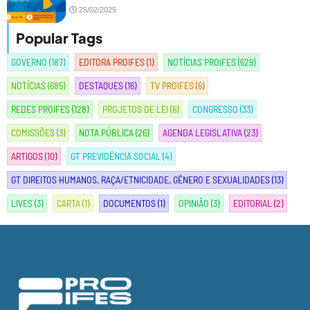
25/02/2025
Popular Tags
GOVERNO
(187)
EDITORA PROIFES
(1)
NOTÍCIAS PROIFES
(629)
NOTÍCIAS
(685)
DESTAQUES
(16)
TV PROIFES
(6)
REDES PROIFES
(128)
PROJETOS DE LEI
(6)
CONGRESSO
(33)
COMISSÕES
(3)
NOTA PÚBLICA
(26)
AGENDA LEGISLATIVA
(23)
ARTIGOS
(10)
GT PREVIDÊNCIA SOCIAL
(4)
GT DIREITOS HUMANOS, RAÇA/ETNICIDADE, GÊNERO E SEXUALIDADES
(13)
LIVES
(3)
CARTA
(1)
DOCUMENTOS
(1)
OPINIÃO
(3)
EDITORIAL
(2)