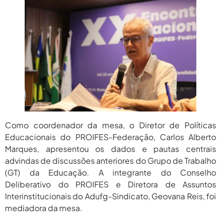
2026
agosto 6,
PROIFES Celebra Os 58 Anos Da
APUB...
2026
agosto 6,
MEC Autoriza 937 Novos Cargos Em
Institutos Federais...
2026
Como coordenador da mesa, o Diretor de Políticas
Educacionais do PROIFES-Federação, Carlos Alberto
Marques, apresentou os dados e pautas centrais
advindas de discussões anteriores do Grupo de Trabalho
(GT) da Educação. A integrante do Conselho
Deliberativo do PROIFES e Diretora de Assuntos
Interinstitucionais do Adufg-Sindicato, Geovana Reis, foi
mediadora da mesa.