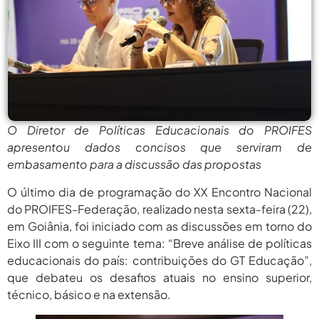
agosto 6,
PROIFES Celebra Os 58 Anos Da
APUB...
2026
agosto 6,
MEC Autoriza 937 Novos Cargos Em
Institutos Federais...
2026
agosto
Balanço Da 78ª SBPC: Na Primeira
Participação, PROIFES...
6, 2026
O Diretor de Políticas Educacionais do
PROIFES
agosto 6,
6 De Agosto: Dia Nacional Dos
apresentou dados concisos que serviram de
Profissionais De...
2026
embasamento para a discussão das propostas
agosto 6,
PROIFES Celebra Os 58 Anos Da
APUB...
O último dia de programação do XX Encontro Nacional
2026
do PROIFES-Federação, realizado nesta sexta-feira (22),
agosto 6,
MEC Autoriza 937 Novos Cargos Em
em Goiânia, foi iniciado com as discussões em torno do
Institutos Federais...
2026
Eixo III com o seguinte tema: “Breve análise de políticas
educacionais do país: contribuições do GT Educação”,
agosto
Balanço Da 78ª SBPC: Na Primeira
Participação, PROIFES...
que debateu os desafios atuais no ensino superior,
6, 2026
técnico, básico e na extensão.
agosto 6,
6 De Agosto: Dia Nacional Dos
Profissionais De...