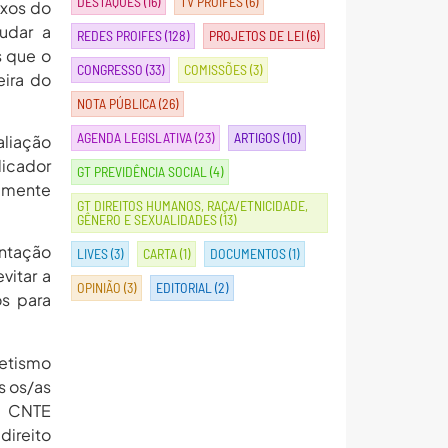
DESTAQUES
(16)
TV PROIFES
(6)
exos do
udar a
REDES PROIFES
(128)
PROJETOS DE LEI
(6)
s que o
CONGRESSO
(33)
COMISSÕES
(3)
eira do
NOTA PÚBLICA
(26)
AGENDA LEGISLATIVA
(23)
ARTIGOS
(10)
aliação
dicador
GT PREVIDÊNCIA SOCIAL
(4)
camente
GT DIREITOS HUMANOS, RAÇA/ETNICIDADE,
GÊNERO E SEXUALIDADES
(13)
entação
LIVES
(3)
CARTA
(1)
DOCUMENTOS
(1)
vitar a
OPINIÃO
(3)
EDITORIAL
(2)
s para
betismo
s os/as
 a CNTE
direito