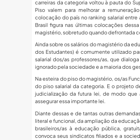
carreiras da categoria voltou à pauta do Su
Piso valem para melhorar a remuneração 
colocação do país no ranking salarial ent
Brasil figura nas últimas colocações dess
magistério, sobretudo quando defrontada co
Ainda sobre os salários do magistério da ed
dos Estudantes) é comumente utilizado par
salarial dos/as professores/as, que dialo
ignorado pela sociedade e a maioria dos ge
Na esteira do piso do magistério, os/as Fu
do piso salarial da categoria. E o projeto 
judicialização da futura lei, de modo q
assegurar essa importante lei.
Diante dessas e de tantas outras demanda
literal e funcional, da ampliação da educaç
brasileiros/as à educação pública, gratui
convoca seus sindicatos filiados e a soci