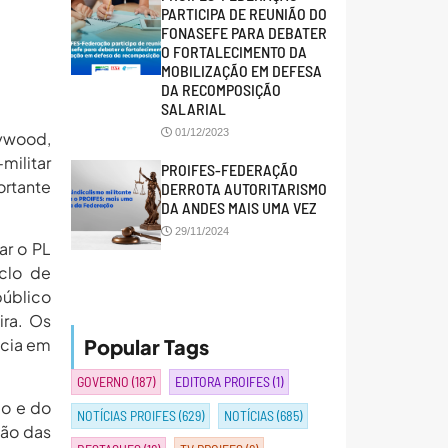
PARTICIPA DE REUNIÃO DO
FONASEFE PARA DEBATER
O FORTALECIMENTO DA
MOBILIZAÇÃO EM DEFESA
DA RECOMPOSIÇÃO
SALARIAL
01/12/2023
lywood,
militar
PROIFES-FEDERAÇÃO
rtante
DERROTA AUTORITARISMO
DA ANDES MAIS UMA VEZ
29/11/2024
ar o PL
clo de
público
ira. Os
Popular Tags
ncia em
GOVERNO
(187)
EDITORA PROIFES
(1)
ão e do
NOTÍCIAS PROIFES
(629)
NOTÍCIAS
(685)
ção das