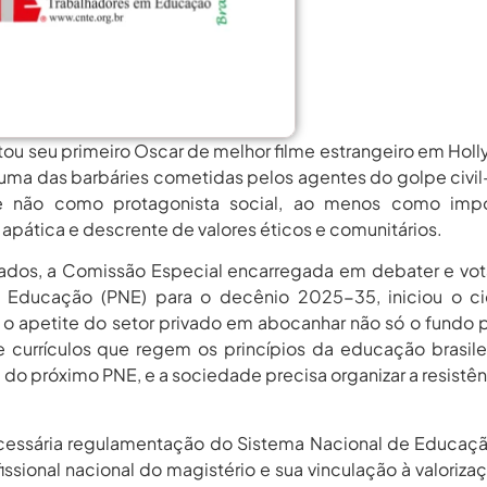
rgos Em Institutos Federais...
agosto 6, 2026
rimeira Participação, PROIFES...
agosto 6, 2026
Dos Profissionais De...
agosto 6, 2026
nos Da APUB...
agosto 6, 2026
tou seu primeiro Oscar de melhor filme estrangeiro em Hol
rgos Em Institutos Federais...
agosto 6, 2026
a das barbáries cometidas pelos agentes do golpe civil-
se não como protagonista social, ao menos como impo
rimeira Participação, PROIFES...
agosto 6, 2026
pática e descrente de valores éticos e comunitários.
Dos Profissionais De...
agosto 6, 2026
dos, a Comissão Especial encarregada em debater e vot
nos Da APUB...
agosto 6, 2026
e Educação (PNE) para o decênio 2025-35, iniciou o ci
 o apetite do setor privado em abocanhar não só o fundo 
rgos Em Institutos Federais...
agosto 6, 2026
e currículos que regem os princípios da educação brasile
do próximo PNE, e a sociedade precisa organizar a resistê
cessária regulamentação do Sistema Nacional de Educaç
fissional nacional do magistério e sua vinculação à valoriza