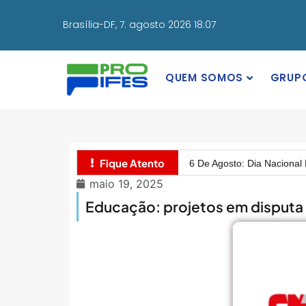
Brasília-DF,
7. agosto 2026 18:07
QUEM SOMOS
GRUP
MEC Autoriza 937 Novos Ca
Balanço Da 78ª SBPC: Na P
Fique Atento
6 De Agosto: Dia Nacional 
maio 19, 2025
PROIFES Celebra Os 58 A
Educação: projetos em disputa 
MEC Autoriza 937 Novos Ca
Balanço Da 78ª SBPC: Na P
6 De Agosto: Dia Nacional 
PROIFES Celebra Os 58 A