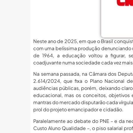
MEC Autoriza 937 Novos Ca
Balanço Da 78ª SBPC: Na P
6 De Agosto: Dia Nacional 
PROIFES Celebra Os 58 A
Neste ano de 2025, em que o Brasil conquis
MEC Autoriza 937 Novos Ca
com uma belíssima produção denunciando um
de 1964, a educação voltou a figurar, 
Balanço Da 78ª SBPC: Na P
coadjuvante numa sociedade cada vez mais a
6 De Agosto: Dia Nacional 
Na semana passada, na Câmara dos Deputa
PROIFES Celebra Os 58 A
2.614/2024, que fixa o Plano Nacional d
audiências públicas, porém, deixando claro
MEC Autoriza 937 Novos Ca
educacional, mas os conceitos, objetivos 
mantras do mercado disputarão cada vírgula 
prol do projeto emancipador e cidadão.
Paralelamente ao debate do PNE – e da ne
Custo Aluno Qualidade –, o piso salarial pro