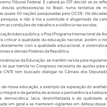
premo Tribunal Federal. E caberá ao STF decidir se os refl
dos/as professores/as no Brasil, numa tentativa de m
re as quase 50 nações pesquisadas pela OCDE. Há década
a pesquisa, e não à toa a juventude é afugentada da carr
m as condições de trabalho e a violência nas escolas.
ucação básica pública, o Pisa (Programa Internacional de Av
a criticar a qualidade da educação nacional, porém o in
ga diretamente com a qualidade educacional, é sistemati
stores e demais Poderes da República.
ncionários/as da Educação, se mantêm na luta pela regulam
de lei que tramita no Congresso necessita de ajustes para e
ue a CNTE tem buscado dialogar na Câmara dos Deputado
s de nossa educação, a exemplo da superação do analfa
ão integral e da garantia de acesso e permanência a todos/a
ta, democrática, laica, desmilitarizada e de qualidade,
edade em geral a se manterem vigilantes em defesa desse 