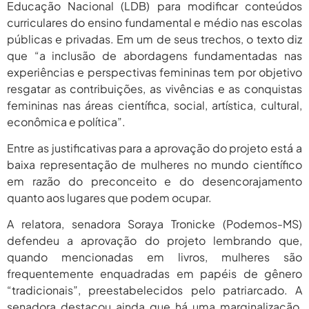
Educação Nacional (LDB) para modificar conteúdos
5, 2026
curriculares do ensino fundamental e médio nas escolas
agosto 5,
Pais Veem Avanço, Mas Temem
públicas e privadas. Em um de seus trechos, o texto diz
Que Nova Lei...
2026
que “a inclusão de abordagens fundamentadas nas
experiências e perspectivas femininas tem por objetivo
agosto 5,
Prêmio Mulheres E Ciência Do
CNPq: Terceira Edição...
resgatar as contribuições, as vivências e as conquistas
2026
femininas nas áreas científica, social, artística, cultural,
econômica e política”.
Entre as justificativas para a aprovação do projeto está a
baixa representação de mulheres no mundo científico
em razão do preconceito e do desencorajamento
quanto aos lugares que podem ocupar.
A relatora, senadora Soraya Tronicke (Podemos-MS)
defendeu a aprovação do projeto lembrando que,
quando mencionadas em livros, mulheres são
frequentemente enquadradas em papéis de gênero
“tradicionais”, preestabelecidos pelo patriarcado. A
senadora destacou ainda que há uma marginalização,