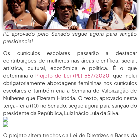
agosto 5,
Pais Veem Avanço, Mas Temem
Que Nova Lei...
2026
agosto 5,
Prêmio Mulheres E Ciência Do
CNPq: Terceira Edição...
2026
PL aprovado pelo Senado segue agora para sanção
presidencial
agosto
Período Eleitoral Para Escolha De
Representantes Do XXII...
5, 2026
Os currículos escolares passarão a destacar
contribuições de mulheres nas áreas científica, social,
agosto
Protagonismo Nacional Em Ciência E
Tecnologia Depende De...
artística, cultural, econômica e política. É o que
5, 2026
determina o
Projeto de Lei (PL) 557/2020
, que inclui
agosto 5,
Pais Veem Avanço, Mas Temem
obrigatoriamente abordagens femininas nos currículos
Que Nova Lei...
2026
escolares e também cria a Semana de Valorização de
Mulheres que Fizeram História. O texto, aprovado nesta
agosto 5,
Prêmio Mulheres E Ciência Do
CNPq: Terceira Edição...
terça-feira (10) no Senado, segue agora para sanção do
2026
presidente da República, Luiz Inácio Lula da Silva.
agosto
Período Eleitoral Para Escolha De
Representantes Do XXII...
5, 2026
O projeto altera trechos da Lei de Diretrizes e Bases da
agosto
Protagonismo Nacional Em Ciência E
Tecnologia Depende De...