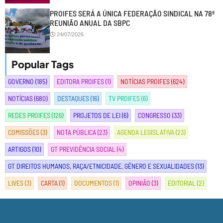
PROIFES SERÁ A ÚNICA FEDERAÇÃO SINDICAL NA 78ª
REUNIÃO ANUAL DA SBPC
24/07/2026
Popular Tags
GOVERNO
(185)
EDITORA PROIFES
(1)
NOTÍCIAS PROIFES
(624)
NOTÍCIAS
(680)
DESTAQUES
(16)
TV PROIFES
(6)
REDES PROIFES
(126)
PROJETOS DE LEI
(6)
CONGRESSO
(33)
COMISSÕES
(3)
NOTA PÚBLICA
(23)
AGENDA LEGISLATIVA
(23)
ARTIGOS
(10)
GT PREVIDÊNCIA SOCIAL
(4)
GT DIREITOS HUMANOS, RAÇA/ETNICIDADE, GÊNERO E SEXUALIDADES
(13)
LIVES
(3)
CARTA
(1)
DOCUMENTOS
(1)
OPINIÃO
(3)
EDITORIAL
(2)