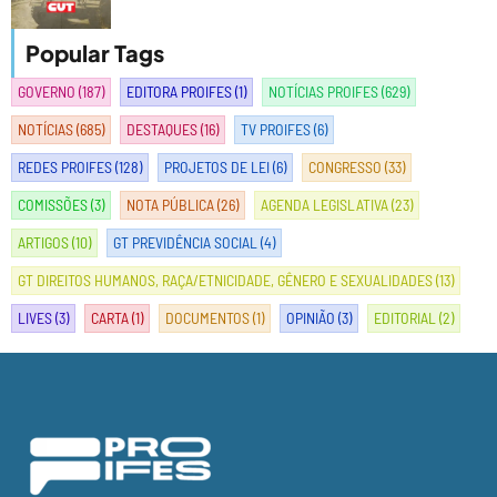
Popular Tags
GOVERNO
(187)
EDITORA PROIFES
(1)
NOTÍCIAS PROIFES
(629)
NOTÍCIAS
(685)
DESTAQUES
(16)
TV PROIFES
(6)
REDES PROIFES
(128)
PROJETOS DE LEI
(6)
CONGRESSO
(33)
COMISSÕES
(3)
NOTA PÚBLICA
(26)
AGENDA LEGISLATIVA
(23)
ARTIGOS
(10)
GT PREVIDÊNCIA SOCIAL
(4)
GT DIREITOS HUMANOS, RAÇA/ETNICIDADE, GÊNERO E SEXUALIDADES
(13)
LIVES
(3)
CARTA
(1)
DOCUMENTOS
(1)
OPINIÃO
(3)
EDITORIAL
(2)