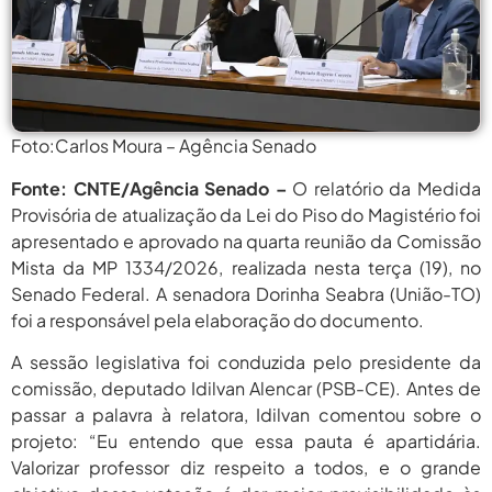
agosto 6,
PROIFES Celebra Os 58 Anos Da
APUB...
2026
agosto 6,
MEC Autoriza 937 Novos Cargos Em
Institutos Federais...
2026
Foto:Carlos Moura – Agência Senado
agosto
Balanço Da 78ª SBPC: Na Primeira
Participação, PROIFES...
6, 2026
Fonte: CNTE/Agência Senado –
O relatório da Medida
agosto 6,
Provisória de atualização da Lei do Piso do Magistério foi
6 De Agosto: Dia Nacional Dos
Profissionais De...
2026
apresentado e aprovado na quarta reunião da Comissão
Mista da MP 1334/2026, realizada nesta terça (19), no
agosto 6,
PROIFES Celebra Os 58 Anos Da
Senado Federal. A senadora Dorinha Seabra (União-TO)
APUB...
2026
foi a responsável pela elaboração do documento.
agosto 6,
MEC Autoriza 937 Novos Cargos Em
Institutos Federais...
A sessão legislativa foi conduzida pelo presidente da
2026
comissão, deputado Idilvan Alencar (PSB-CE). Antes de
agosto
Balanço Da 78ª SBPC: Na Primeira
passar a palavra à relatora, Idilvan comentou sobre o
Participação, PROIFES...
6, 2026
projeto: “Eu entendo que essa pauta é apartidária.
Valorizar professor diz respeito a todos, e o grande
agosto 6,
6 De Agosto: Dia Nacional Dos
Profissionais De...