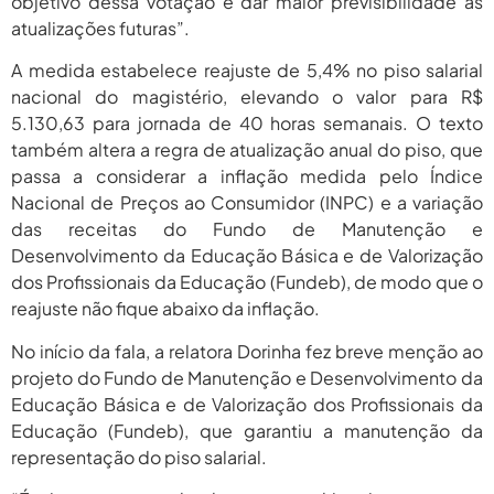
objetivo dessa votação é dar maior previsibilidade às
2026
atualizações futuras”.
agosto 6,
PROIFES Celebra Os 58 Anos Da
APUB...
A medida estabelece reajuste de 5,4% no piso salarial
2026
nacional do magistério, elevando o valor para R$
agosto 6,
MEC Autoriza 937 Novos Cargos Em
5.130,63 para jornada de 40 horas semanais. O texto
Institutos Federais...
2026
também altera a regra de atualização anual do piso, que
passa a considerar a inflação medida pelo Índice
Nacional de Preços ao Consumidor (INPC) e a variação
das receitas do Fundo de Manutenção e
Desenvolvimento da Educação Básica e de Valorização
dos Profissionais da Educação (Fundeb), de modo que o
reajuste não fique abaixo da inflação.
No início da fala, a relatora Dorinha fez breve menção ao
projeto do Fundo de Manutenção e Desenvolvimento da
Educação Básica e de Valorização dos Profissionais da
Educação (Fundeb), que garantiu a manutenção da
representação do piso salarial.