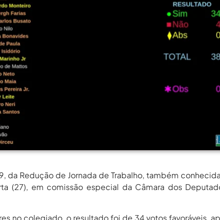
rgos Em Institutos Federais...
agosto 6, 2026
rimeira Participação, PROIFES...
agosto 6, 2026
Dos Profissionais De...
agosto 6, 2026
nos Da APUB...
agosto 6, 2026
rgos Em Institutos Federais...
agosto 6, 2026
rimeira Participação, PROIFES...
agosto 6, 2026
Dos Profissionais De...
agosto 6, 2026
nos Da APUB...
agosto 6, 2026
rgos Em Institutos Federais...
agosto 6, 2026
19, da Redução de Jornada de Trabalho, também conheci
arta (27), em comissão especial da Câmara dos Deputad
no colegiado, o resultado foi de 34 votos favoráveis, a