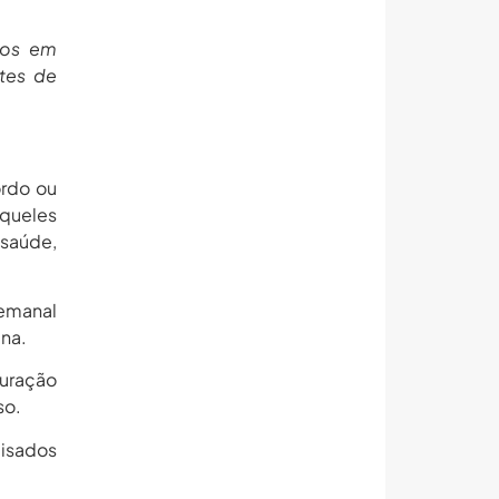
tos em
rtes de
ordo ou
aqueles
saúde,
emanal
na.
duração
so.
lisados