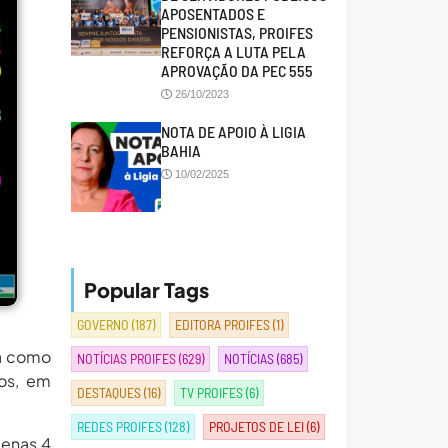
APOSENTADOS E
PENSIONISTAS, PROIFES
REFORÇA A LUTA PELA
APROVAÇÃO DA PEC 555
26/10/2023
NOTA DE APOIO À LIGIA
BAHIA
10/02/2025
Popular Tags
GOVERNO
(187)
EDITORA PROIFES
(1)
da como
NOTÍCIAS PROIFES
(629)
NOTÍCIAS
(685)
os, em
DESTAQUES
(16)
TV PROIFES
(6)
REDES PROIFES
(128)
PROJETOS DE LEI
(6)
penas 4