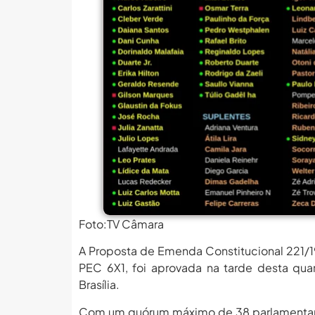
MEC Autoriza 937 Novos Ca
Balanço Da 78ª SBPC: Na P
6 De Agosto: Dia Nacional 
PROIFES Celebra Os 58 A
MEC Autoriza 937 Novos Ca
Balanço Da 78ª SBPC: Na P
6 De Agosto: Dia Nacional 
PROIFES Celebra Os 58 A
MEC Autoriza 937 Novos Ca
Foto:TV Câmara
A Proposta de Emenda Constitucional 221/
PEC 6X1, foi aprovada na tarde desta qu
Brasília.
Com um quórum máximo de 38 parlamentares 