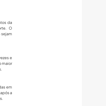
ntos da
rte. O
o sejam
vezes e
o maior
s.
adas em
 após a
s.