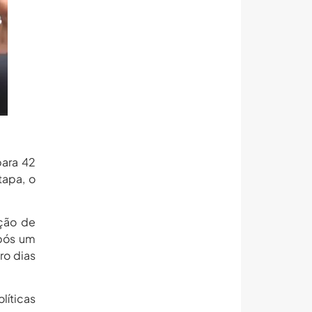
para 42
tapa, o
ução de
após um
ro dias
líticas