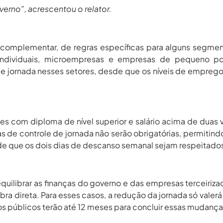
verno”, acrescentou o relator.
i complementar, de regras específicas para alguns segme
dividuais, microempresas e empresas de pequeno po
de jornada nesses setores, desde que os níveis de empreg
eles com diploma de nível superior e salário acima de duas 
ras de controle de jornada não serão obrigatórias, permitind
esde que os dois dias de descanso semanal sejam respeitado
equilibrar as finanças do governo e das empresas terceiriz
a direta. Para esses casos, a redução da jornada só valerá
ãos públicos terão até 12 meses para concluir essas mudança