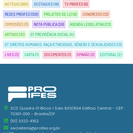
NOTÍCIAS
(685)
DESTAQUES
(16)
TV PROIFES
(6)
REDES PROIFES
(128)
PROJETOS DE LEI
(6)
CONGRESSO
(33)
COMISSÕES
(3)
NOTA PÚBLICA
(26)
AGENDA LEGISLATIVA
(23)
ARTIGOS
(10)
GT PREVIDÊNCIA SOCIAL
(4)
GT DIREITOS HUMANOS, RAÇA/ETNICIDADE, GÊNERO E SEXUALIDADES
(13)
LIVES
(3)
CARTA
(1)
DOCUMENTOS
(1)
OPINIÃO
(3)
EDITORIAL
(2)
SCS Quadra 01 Bloco I Sala 803/804 Edifício Central - CEP:
70301-000 - Brasília/DF
(61) 3322-4162
secretaria@proifes.org.br