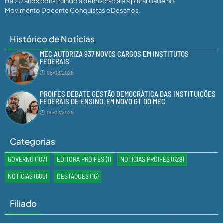
Há 20 anos construindo a democracia e a pluralidade no
Movimento Docente Conquistas e Desafios.
Histórico de Notícias
MEC AUTORIZA 937 NOVOS CARGOS EM INSTITUTOS
FEDERAIS
06/08/2026
PROIFES DEBATE GESTÃO DEMOCRÁTICA DAS INSTITUIÇÕES
FEDERAIS DE ENSINO, EM NOVO GT DO MEC
06/08/2026
Categorias
GOVERNO
(187)
EDITORA PROIFES
(1)
NOTÍCIAS PROIFES
(629)
NOTÍCIAS
(685)
DESTAQUES
(16)
Filiado