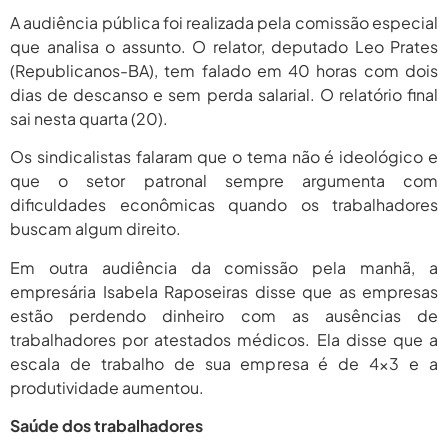
2026
A audiência pública foi realizada pela comissão especial
agosto 6,
que analisa o assunto. O relator, deputado Leo Prates
PROIFES Celebra Os 58 Anos Da
APUB...
2026
(Republicanos-BA), tem falado em 40 horas com dois
dias de descanso e sem perda salarial. O relatório final
agosto 6,
MEC Autoriza 937 Novos Cargos Em
sai nesta quarta (20).
Institutos Federais...
2026
Os sindicalistas falaram que o tema não é ideológico e
que o setor patronal sempre argumenta com
dificuldades econômicas quando os trabalhadores
buscam algum direito.
Em outra audiência da comissão pela manhã, a
empresária Isabela Raposeiras disse que as empresas
estão perdendo dinheiro com as ausências de
trabalhadores por atestados médicos. Ela disse que a
escala de trabalho de sua empresa é de 4×3 e a
produtividade aumentou.
Saúde dos trabalhadores