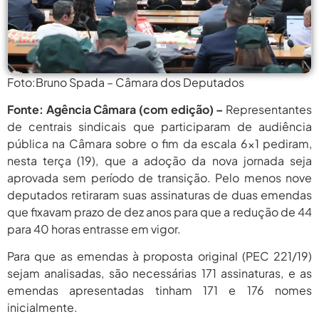
agosto 6,
PROIFES Celebra Os 58 Anos Da
APUB...
2026
agosto 6,
MEC Autoriza 937 Novos Cargos Em
Institutos Federais...
2026
Foto:Bruno Spada – Câmara dos Deputados
agosto
Balanço Da 78ª SBPC: Na Primeira
Participação, PROIFES...
Fonte: Agência Câmara (com edição) –
Representantes
6, 2026
de centrais sindicais que participaram de audiência
agosto 6,
6 De Agosto: Dia Nacional Dos
pública na Câmara sobre o fim da escala 6×1 pediram,
Profissionais De...
2026
nesta terça (19), que a adoção da nova jornada seja
aprovada sem período de transição. Pelo menos nove
agosto 6,
PROIFES Celebra Os 58 Anos Da
APUB...
deputados retiraram suas assinaturas de duas emendas
2026
que fixavam prazo de dez anos para que a redução de 44
agosto 6,
MEC Autoriza 937 Novos Cargos Em
para 40 horas entrasse em vigor.
Institutos Federais...
2026
Para que as emendas à proposta original (PEC 221/19)
agosto
Balanço Da 78ª SBPC: Na Primeira
sejam analisadas, são necessárias 171 assinaturas, e as
Participação, PROIFES...
6, 2026
emendas apresentadas tinham 171 e 176 nomes
inicialmente.
agosto 6,
6 De Agosto: Dia Nacional Dos
Profissionais De...