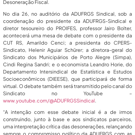
Desoneração Fiscal.
2026
No dia 26, no auditório da ADUFRGS Sindical, sob a
agosto 6,
PROIFES Celebra Os 58 Anos Da
APUB...
coordenação do presidente da ADUFRGS-Sindical e
2026
diretor tesoureiro do PROIFES, professor Jairo Bolter,
agosto 6,
MEC Autoriza 937 Novos Cargos Em
acontecerá uma mesa de debate com o presidente da
Institutos Federais...
2026
CUT RS, Amarildo Cenci; a presidenta do CPERS-
Sindicato, Helenir Aguiar Schürer; a diretora-geral do
Sindicato dos Municipários de Porto Alegre (Simpa),
Cindi Regina Sandri; e o economista Leandro Horie, do
Departamento Intersindical de Estatística e Estudos
Socioeconômicos (DIEESE), que participará de forma
virtual. O debate também será transmitido pelo canal do
Sindicato no YouTube –
www.youtube.com/@ADUFRGSSindical
.
“A intenção com esse debate inicial é a de irmos
construindo, junto à base e aos sindicatos parceiros,
uma interpretação crítica das desonerações, relançando
sempre o compromisso político da ADUFRGS com as