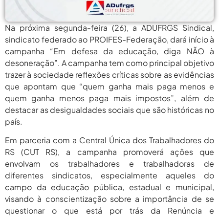
agosto 6,
PROIFES Celebra Os 58 Anos Da
APUB...
2026
Na próxima segunda-feira (26), a ADUFRGS Sindical,
agosto 6,
MEC Autoriza 937 Novos Cargos Em
sindicato federado ao PROIFES-Federação, dará início à
Institutos Federais...
2026
campanha “Em defesa da educação, diga NÃO à
desoneração”. A campanha tem como principal objetivo
agosto
Balanço Da 78ª SBPC: Na Primeira
Participação, PROIFES...
trazer à sociedade reflexões críticas sobre as evidências
6, 2026
que apontam que “quem ganha mais paga menos e
agosto 6,
6 De Agosto: Dia Nacional Dos
quem ganha menos paga mais impostos”, além de
Profissionais De...
2026
destacar as desigualdades sociais que são históricas no
país.
agosto 6,
PROIFES Celebra Os 58 Anos Da
APUB...
2026
Em parceria com a Central Única dos Trabalhadores do
RS (CUT RS), a campanha promoverá ações que
agosto 6,
MEC Autoriza 937 Novos Cargos Em
Institutos Federais...
envolvam os trabalhadores e trabalhadoras de
2026
diferentes sindicatos, especialmente aqueles do
agosto
Balanço Da 78ª SBPC: Na Primeira
campo da educação pública, estadual e municipal,
Participação, PROIFES...
6, 2026
visando à conscientização sobre a importância de se
questionar o que está por trás da Renúncia e
agosto 6,
6 De Agosto: Dia Nacional Dos
Profissionais De...