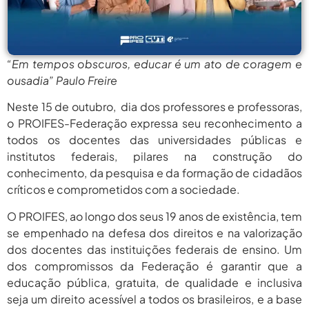
agosto 6,
PROIFES Celebra Os 58 Anos Da
APUB...
2026
agosto 6,
MEC Autoriza 937 Novos Cargos Em
Institutos Federais...
“Em tempos obscuros, educar é um ato de coragem e
2026
ousadia” Paulo Freire
agosto
Balanço Da 78ª SBPC: Na Primeira
Participação, PROIFES...
Neste 15 de outubro, dia dos professores e professoras,
6, 2026
o PROIFES-Federação expressa seu reconhecimento a
agosto 6,
6 De Agosto: Dia Nacional Dos
todos os docentes das universidades públicas e
Profissionais De...
2026
institutos federais, pilares na construção do
conhecimento, da pesquisa e da formação de cidadãos
agosto 6,
PROIFES Celebra Os 58 Anos Da
APUB...
críticos e comprometidos com a sociedade.
2026
O PROIFES, ao longo dos seus 19 anos de existência, tem
agosto 6,
MEC Autoriza 937 Novos Cargos Em
Institutos Federais...
se empenhado na defesa dos direitos e na valorização
2026
dos docentes das instituições federais de ensino. Um
agosto
Balanço Da 78ª SBPC: Na Primeira
dos compromissos da Federação é garantir que a
Participação, PROIFES...
6, 2026
educação pública, gratuita, de qualidade e inclusiva
seja um direito acessível a todos os brasileiros, e a base
agosto 6,
6 De Agosto: Dia Nacional Dos
Profissionais De...