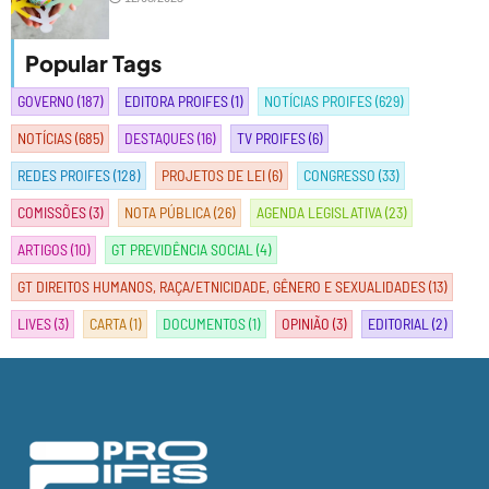
Popular Tags
GOVERNO
(187)
EDITORA PROIFES
(1)
NOTÍCIAS PROIFES
(629)
NOTÍCIAS
(685)
DESTAQUES
(16)
TV PROIFES
(6)
REDES PROIFES
(128)
PROJETOS DE LEI
(6)
CONGRESSO
(33)
COMISSÕES
(3)
NOTA PÚBLICA
(26)
AGENDA LEGISLATIVA
(23)
ARTIGOS
(10)
GT PREVIDÊNCIA SOCIAL
(4)
GT DIREITOS HUMANOS, RAÇA/ETNICIDADE, GÊNERO E SEXUALIDADES
(13)
LIVES
(3)
CARTA
(1)
DOCUMENTOS
(1)
OPINIÃO
(3)
EDITORIAL
(2)