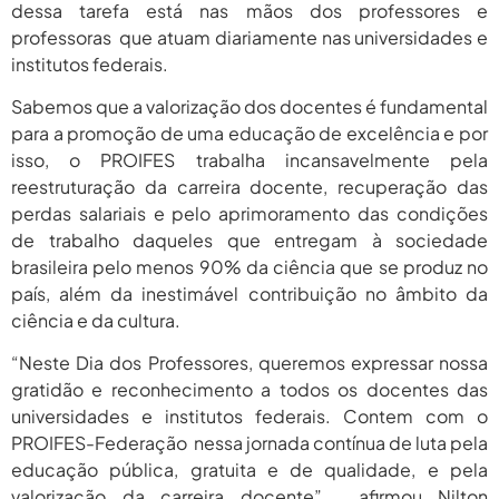
dessa tarefa está nas mãos dos professores e
2026
professoras que atuam diariamente nas universidades e
agosto 6,
PROIFES Celebra Os 58 Anos Da
institutos federais.
APUB...
2026
Sabemos que a valorização dos docentes é fundamental
agosto 6,
MEC Autoriza 937 Novos Cargos Em
para a promoção de uma educação de excelência e por
Institutos Federais...
2026
isso, o PROIFES trabalha incansavelmente pela
reestruturação da carreira docente, recuperação das
perdas salariais e pelo aprimoramento das condições
de trabalho daqueles que entregam à sociedade
brasileira pelo menos 90% da ciência que se produz no
país, além da inestimável contribuição no âmbito da
ciência e da cultura.
“Neste Dia dos Professores, queremos expressar nossa
gratidão e reconhecimento a todos os docentes das
universidades e institutos federais. Contem com o
PROIFES-Federação nessa jornada contínua de luta pela
educação pública, gratuita e de qualidade, e pela
valorização da carreira docente” , afirmou Nilton