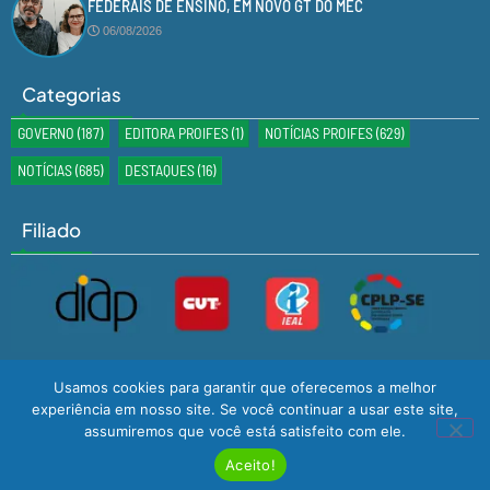
FEDERAIS DE ENSINO, EM NOVO GT DO MEC
06/08/2026
Categorias
GOVERNO
(187)
EDITORA PROIFES
(1)
NOTÍCIAS PROIFES
(629)
NOTÍCIAS
(685)
DESTAQUES
(16)
Filiado
Usamos cookies para garantir que oferecemos a melhor
experiência em nosso site. Se você continuar a usar este site,
assumiremos que você está satisfeito com ele.
Desenvolvido por
GMS TECNOLOGIA
© Todos os Direitos Reservados
2024
Aceito!