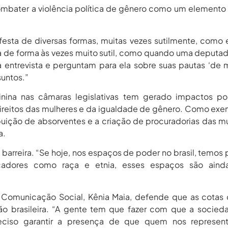
combater a violência política de gênero como um elemento 
esta de diversas formas, muitas vezes sutilmente, como 
ca de forma às vezes muito sutil, como quando uma deputa
 entrevista e perguntam para ela sobre suas pautas ‘de m
suntos.”
nina nas câmaras legislativas tem gerado impactos pos
reitos das mulheres e da igualdade de gênero. Como exe
ibuição de absorventes e a criação de procuradorias das m
a.
 barreira. “Se hoje, nos espaços de poder no brasil, temos
cadores como raça e etnia, esses espaços são aind
e Comunicação Social, Kênia Maia, defende que as cota
ão brasileira. “A gente tem que fazer com que a socied
eciso garantir a presença de que quem nos represent