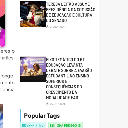
TERESA LEITÃO ASSUME
PRESIDÊNCIA DA COMISSÃO
DE EDUCAÇÃO E CULTURA
DO SENADO
20/02/2025
heres o
marães,
EIXO TEMÁTICO DO GT
EDUCAÇÃO LEVANTA
DEBATE SOBRE A EVASÃO
 longo.
ESTUDANTIL NO ENSINO
SUPERIOR E
tamento
CONSEQUÊNCIAS DO
olência
CRESCIMENTO DA
MODALIDADE EAD
22/11/2024
Popular Tags
GOVERNO
(187)
EDITORA PROIFES
(1)