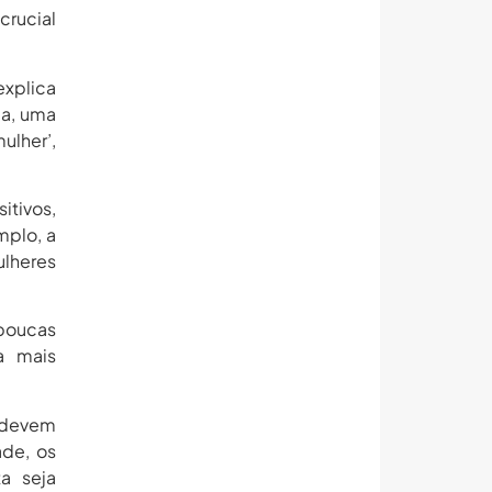
crucial
explica
da, uma
ulher’,
itivos,
mplo, a
ulheres
 poucas
a mais
s devem
ade, os
a seja