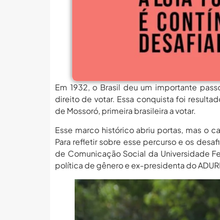
MEC Autoriza 937 Novos Ca
Balanço Da 78ª SBPC: Na P
6 De Agosto: Dia Nacional 
PROIFES Celebra Os 58 A
MEC Autoriza 937 Novos Ca
Em 1932, o Brasil deu um importante passo
Balanço Da 78ª SBPC: Na P
direito de votar. Essa conquista foi resul
6 De Agosto: Dia Nacional 
de Mossoró, primeira brasileira a votar.
PROIFES Celebra Os 58 A
Esse marco histórico abriu portas, mas o ca
Para refletir sobre esse percurso e os desa
MEC Autoriza 937 Novos Ca
de Comunicação Social da Universidade Fed
política de gênero e ex-presidenta do AD