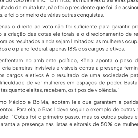
ultado de muita luta, não foi o presidente que foi lá e assino
 e foi o primeiro de várias outras conquistas.”
enas o direito ao voto não foi suficiente para garantir p
 a criação das cotas eleitorais e o direcionamento de r
ora os resultados ainda sejam limitados: as mulheres oc
os e o plano federal, apenas 18% dos cargos eletivos.
 enfrentam no ambiente político, Kênia aponta o peso 
cria barreiras invisíveis e visíveis contra a presença femi
os cargos eletivos é o resultado de uma sociedade patr
dificuldade de ver mulheres em espaços de poder. Basta
as quanto eleitas, recebem, os tipos de violência.”
omo México e Bolívia, adotam leis que garantem a pari
entou. Para ela, o Brasil deve seguir o exemplo de outras
ade: “Cotas foi o primeiro passo, mas os outros países e
garanta a presença nas listas eleitorais de 50% de mulhe