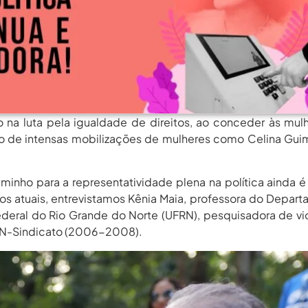
rgos Em Institutos Federais...
agosto 6, 2026
rimeira Participação, PROIFES...
agosto 6, 2026
Dos Profissionais De...
agosto 6, 2026
nos Da APUB...
agosto 6, 2026
rgos Em Institutos Federais...
agosto 6, 2026
 na luta pela igualdade de direitos, ao conceder às mul
rimeira Participação, PROIFES...
agosto 6, 2026
tado de intensas mobilizações de mulheres como Celina Gui
Dos Profissionais De...
agosto 6, 2026
nos Da APUB...
agosto 6, 2026
minho para a representatividade plena na política ainda é
fios atuais, entrevistamos Kênia Maia, professora do Depar
rgos Em Institutos Federais...
agosto 6, 2026
eral do Rio Grande do Norte (UFRN), pesquisadora de vi
URN-Sindicato (2006-2008).