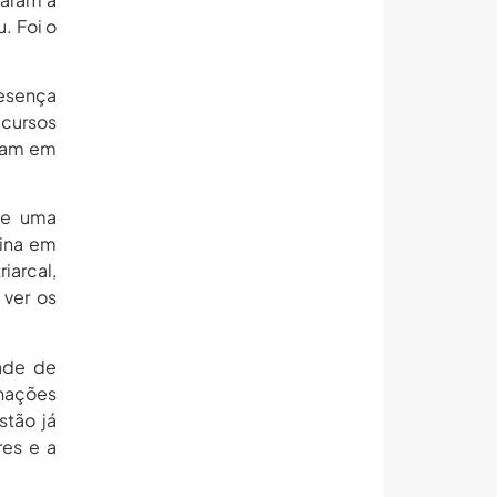
u. Foi o
resença
ecursos
upam em
de uma
nina em
iarcal,
 ver os
dade de
 nações
stão já
res e a