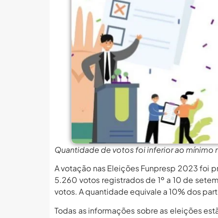
MEC Autoriza 937 Novos Ca
Balanço Da 78ª SBPC: Na P
6 De Agosto: Dia Nacional 
PROIFES Celebra Os 58 A
MEC Autoriza 937 Novos Ca
Balanço Da 78ª SBPC: Na P
6 De Agosto: Dia Nacional 
PROIFES Celebra Os 58 A
MEC Autoriza 937 Novos Ca
Quantidade de votos foi inferior ao mínimo 
A votação nas Eleições Funpresp 2023 foi pr
5.260 votos registrados de 1º a 10 de sete
votos. A quantidade equivale a 10% dos part
Todas as informações sobre as eleições est