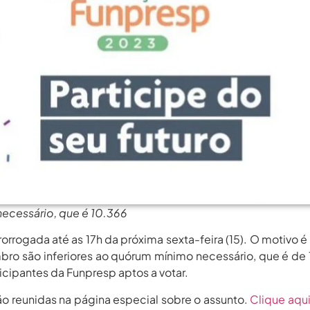
rgos Em Institutos Federais...
agosto 6, 2026
rimeira Participação, PROIFES...
agosto 6, 2026
Dos Profissionais De...
agosto 6, 2026
nos Da APUB...
agosto 6, 2026
rgos Em Institutos Federais...
agosto 6, 2026
rimeira Participação, PROIFES...
agosto 6, 2026
Dos Profissionais De...
agosto 6, 2026
nos Da APUB...
agosto 6, 2026
rgos Em Institutos Federais...
agosto 6, 2026
necessário, que é 10.366
orrogada até as 17h da próxima sexta-feira (15). O motivo é
mbro são inferiores ao quórum mínimo necessário, que é de
icipantes da Funpresp aptos a votar.
ão reunidas na página especial sobre o assunto.
Clique aqui