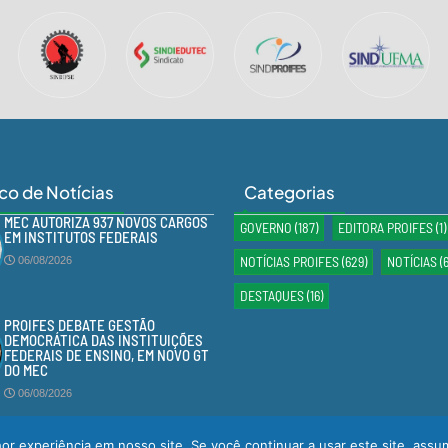
ico de Notícias
Categorias
MEC AUTORIZA 937 NOVOS CARGOS
GOVERNO
(187)
EDITORA PROIFES
(1)
EM INSTITUTOS FEDERAIS
NOTÍCIAS PROIFES
(629)
NOTÍCIAS
(
06/08/2026
DESTAQUES
(16)
PROIFES DEBATE GESTÃO
DEMOCRÁTICA DAS INSTITUIÇÕES
FEDERAIS DE ENSINO, EM NOVO GT
DO MEC
06/08/2026
r experiência em nosso site. Se você continuar a usar este site, assu