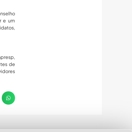
onselho
ar e um
idatos,
npresp,
ntes de
vidores