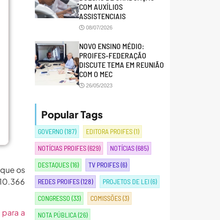
COM AUXÍLIOS
ASSISTENCIAIS
08/07/2026
NOVO ENSINO MÉDIO:
PROIFES-FEDERAÇÃO
DISCUTE TEMA EM REUNIÃO
COM O MEC
26/05/2023
Popular Tags
GOVERNO
(187)
EDITORA PROIFES
(1)
NOTÍCIAS PROIFES
(629)
NOTÍCIAS
(685)
DESTAQUES
(16)
TV PROIFES
(6)
 que os
 10.366
REDES PROIFES
(128)
PROJETOS DE LEI
(6)
CONGRESSO
(33)
COMISSÕES
(3)
 para a
NOTA PÚBLICA
(26)