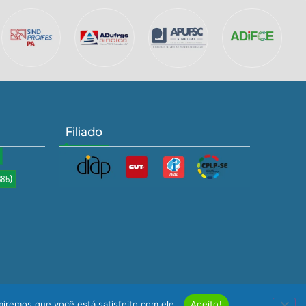
Filiado
685)
miremos que você está satisfeito com ele.
Aceito!