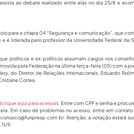
ssista ao debate realizado entre elas no dia 25/8 e ac
oio para a chapa 04 “Segurança e comunicação”, que co
s e é liderada pelo professor da Universidade Federal de 
ue políticos e ex-políticos assumam cargos nos conselh
omovida pela Federação na última terça-feira (05) com a p
ery, do Diretor de Relações Internacionais, Eduardo Roli
ristiane Correa.
(
clique aqui para acessar
). Entre com CPF e senha e procu
 tela. Em caso de problemas no acesso, entre em contat
econosco@funpresp.com.br. Atenção: a votação estará s
 11/9.