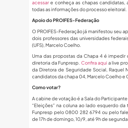
acessar
e conheça as chapas candidatas, a
todas as informações do processo eleitoral.
Apoio do PROIFES-Federação
O PROIFES-Federação já manifestou seu ap
dois professores das universidades federai
(UFS), Marcelo Coelho.
Uma das propostas da Chapa 4 é impedir q
diretoria da Funpresp.
Confira aqui
a live pr
da Diretora de Seguridade Social, Raquel N
candidatos da chapa 04, Marcelo Coelho e C
Como votar?
A cabine de votação é a Sala do Participante 
“Eleições” na coluna ao lado esquerdo da
Funpresp pelo 0800 282 6794 ou pelo fal
de 17h de domingo, 10/9, até 9h de segunda,