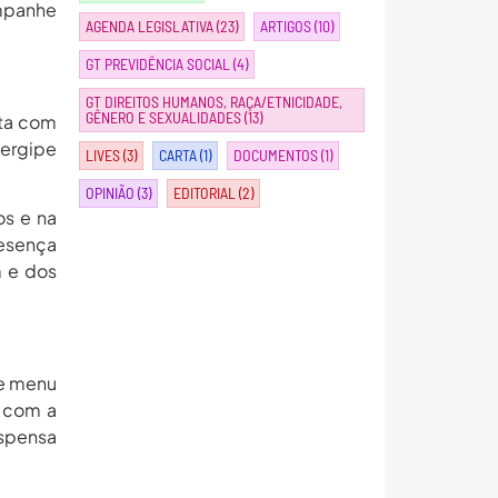
ompanhe
AGENDA LEGISLATIVA
(23)
ARTIGOS
(10)
GT PREVIDÊNCIA SOCIAL
(4)
GT DIREITOS HUMANOS, RAÇA/ETNICIDADE,
GÊNERO E SEXUALIDADES
(13)
nta com
Sergipe
LIVES
(3)
CARTA
(1)
DOCUMENTOS
(1)
OPINIÃO
(3)
EDITORIAL
(2)
os e na
resença
m e dos
re menu
o com a
uspensa