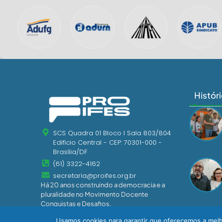
Histór
SCS Quadra 01 Bloco I Sala 803/804
Edifício Central - CEP: 70301-000 -
Brasília/DF
(61) 3322-4162
secretaria@proifes.org.br
Há 20 anos construindo a democracia e a
pluralidade no Movimento Docente
Conquistas e Desafios.
Usamos cookies para garantir que oferecemos a melho