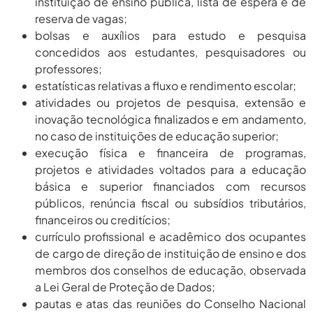
instituição de ensino pública, lista de espera e de
2026
reserva de vagas;
agosto 10,
Lei Que Aumenta Punição A Crimes
bolsas e auxílios para estudo e pesquisa
Digitais Contra...
2026
concedidos aos estudantes, pesquisadores ou
professores;
agosto
Balanço Da 78ª SBPC: Na Primeira
Participação, PROIFES...
estatísticas relativas a fluxo e rendimento escolar;
6, 2026
atividades ou projetos de pesquisa, extensão e
inovação tecnológica finalizados e em andamento,
no caso de instituições de educação superior;
execução física e financeira de programas,
projetos e atividades voltados para a educação
básica e superior financiados com recursos
públicos, renúncia fiscal ou subsídios tributários,
financeiros ou creditícios;
currículo profissional e acadêmico dos ocupantes
de cargo de direção de instituição de ensino e dos
membros dos conselhos de educação, observada
a Lei Geral de Proteção de Dados;
pautas e atas das reuniões do Conselho Nacional