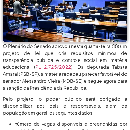
agosto 10,
Lei Que Aumenta Punição A Crimes
Digitais Contra...
2026
agosto
Balanço Da 78ª SBPC: Na Primeira
Participação, PROIFES...
6, 2026
agosto
Enamed: Justiça Suspende Punições
Do MEC A Faculdades...
10, 2026
O Plenário do Senado aprovou nesta quarta-feira (18) um
projeto de lei que cria requisitos mínimos de
agosto 10,
Em Parceria Com A CUT E A
transparência pública e controle social em matéria
Sociedade...
2026
educacional (
PL 2.725/2022
). Da deputada Tabata
agosto 10,
Amaral (PSB-SP), a matéria recebeu parecer favorável do
Lei Que Aumenta Punição A Crimes
Digitais Contra...
2026
senador Alessandro Vieira (MDB-SE) e segue agora para
a sanção da Presidência da República.
agosto
Balanço Da 78ª SBPC: Na Primeira
Participação, PROIFES...
6, 2026
Pelo projeto, o poder público será obrigado a
disponibilizar aos pais e responsáveis, além da
agosto
Enamed: Justiça Suspende Punições
Do MEC A Faculdades...
população em geral, os seguintes dados:
10, 2026
número de vagas disponíveis e preenchidas por
agosto 10,
Em Parceria Com A CUT E A
Sociedade...