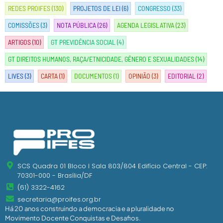
REDES PROIFES
(130)
PROJETOS DE LEI
(6)
CONGRESSO
(33)
COMISSÕES
(3)
NOTA PÚBLICA
(26)
AGENDA LEGISLATIVA
(23)
ARTIGOS
(10)
GT PREVIDÊNCIA SOCIAL
(4)
GT DIREITOS HUMANOS, RAÇA/ETNICIDADE, GÊNERO E SEXUALIDADES
(14)
LIVES
(3)
CARTA
(1)
DOCUMENTOS
(1)
OPINIÃO
(3)
EDITORIAL
(2)
SCS Quadra 01 Bloco I Sala 803/804 Edifício Central - CEP:
70301-000 - Brasília/DF
(61) 3322-4162
secretaria@proifes.org.br
Há 20 anos construindo a democracia e a pluralidade no
Movimento Docente Conquistas e Desafios.