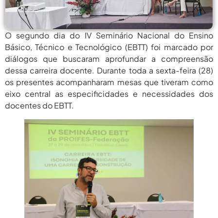
agosto 6,
MEC Autoriza 937 Novos Cargos Em
Institutos Federais...
2026
O segundo dia do IV Seminário Nacional do Ensino
Básico, Técnico e Tecnológico (EBTT) foi marcado por
agosto
Balanço Da 78ª SBPC: Na Primeira
Participação, PROIFES...
diálogos que buscaram aprofundar a compreensão
6, 2026
dessa carreira docente. Durante toda a sexta-feira (28)
agosto 6,
6 De Agosto: Dia Nacional Dos
os presentes acompanharam mesas que tiveram como
Profissionais De...
2026
eixo central as especificidades e necessidades dos
docentes do EBTT.
agosto 6,
PROIFES Celebra Os 58 Anos Da
APUB...
2026
agosto 6,
MEC Autoriza 937 Novos Cargos Em
Institutos Federais...
2026
agosto
Balanço Da 78ª SBPC: Na Primeira
Participação, PROIFES...
6, 2026
agosto 6,
6 De Agosto: Dia Nacional Dos
Profissionais De...
2026