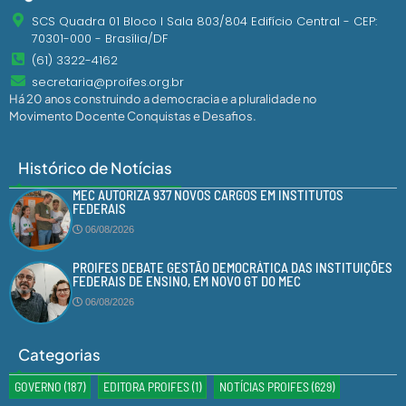
SCS Quadra 01 Bloco I Sala 803/804 Edifício Central - CEP:
70301-000 - Brasília/DF
(61) 3322-4162
secretaria@proifes.org.br
Há 20 anos construindo a democracia e a pluralidade no
Movimento Docente Conquistas e Desafios.
Histórico de Notícias
MEC AUTORIZA 937 NOVOS CARGOS EM INSTITUTOS
FEDERAIS
06/08/2026
PROIFES DEBATE GESTÃO DEMOCRÁTICA DAS INSTITUIÇÕES
FEDERAIS DE ENSINO, EM NOVO GT DO MEC
06/08/2026
Categorias
GOVERNO
(187)
EDITORA PROIFES
(1)
NOTÍCIAS PROIFES
(629)