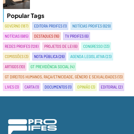
Popular Tags
GOVERNO
(187)
EDITORA PROIFES
(1)
NOTÍCIAS PROIFES
(629)
NOTÍCIAS
(685)
DESTAQUES
(16)
TV PROIFES
(6)
REDES PROIFES
(128)
PROJETOS DE LEI
(6)
CONGRESSO
(33)
COMISSÕES
(3)
NOTA PÚBLICA
(26)
AGENDA LEGISLATIVA
(23)
ARTIGOS
(10)
GT PREVIDÊNCIA SOCIAL
(4)
GT DIREITOS HUMANOS, RAÇA/ETNICIDADE, GÊNERO E SEXUALIDADES
(13)
LIVES
(3)
CARTA
(1)
DOCUMENTOS
(1)
OPINIÃO
(3)
EDITORIAL
(2)