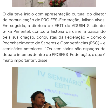
agosto 6,
PROIFES Celebra Os 58 Anos Da
APUB...
2026
O dia teve início com apresentação cultural do diretor
agosto 6,
MEC Autoriza 937 Novos Cargos Em
de comunicação do PROIFES-Federação, Jailson Alves.
Institutos Federais...
2026
Em seguida, a diretora de EBTT do ADURN-Sindicato,
Gilka Pimentel, contou a história da carreira passando
pela sua criação, conquistas da Federação – como o
Reconhecimento de Saberes e Competências (RSC) – e
seminários anteriores. “Os seminários são espaços de
debate internos dentro do PROIFES-Federação, o que é
muito importante”, disse.