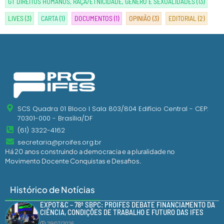
GT DIREITOS HUMANOS, RAÇA/ETNICIDADE, GÊNERO E SEXUALIDADES
(13)
LIVES
(3)
CARTA
(1)
DOCUMENTOS
(1)
OPINIÃO
(3)
EDITORIAL
(2)
SCS Quadra 01 Bloco I Sala 803/804 Edifício Central - CEP:
70301-000 - Brasília/DF
(61) 3322-4162
secretaria@proifes.org.br
Há 20 anos construindo a democracia e a pluralidade no
Movimento Docente Conquistas e Desafios.
Histórico de Notícias
EXPOT&C – 78ª SBPC: PROIFES DEBATE FINANCIAMENTO DA
CIÊNCIA, CONDIÇÕES DE TRABALHO E FUTURO DAS IFES
29/07/2026