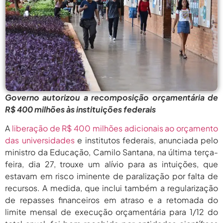
agosto 5,
Pais Veem Avanço, Mas Temem
Que Nova Lei...
2026
agosto 5,
Prêmio Mulheres E Ciência Do
CNPq: Terceira Edição...
2026
agosto
Período Eleitoral Para Escolha De
Representantes Do XXII...
5, 2026
agosto
Governo autorizou a recomposição orçamentária de
Protagonismo Nacional Em Ciência E
Tecnologia Depende De...
5, 2026
R$ 400 milhões às instituições federais
agosto 5,
Pais Veem Avanço, Mas Temem
A
liberação de R$ 400 milhões adicionais ao orçamento
Que Nova Lei...
2026
das universidades
e institutos federais, anunciada pelo
ministro da Educação, Camilo Santana, na última terça-
agosto 5,
Prêmio Mulheres E Ciência Do
CNPq: Terceira Edição...
feira, dia 27, trouxe um alívio para as intuições, que
2026
estavam em risco iminente de paralização por falta de
agosto
Período Eleitoral Para Escolha De
recursos. A medida, que inclui também a regularização
Representantes Do XXII...
5, 2026
de repasses financeiros em atraso e a retomada do
limite mensal de execução orçamentária para 1/12 do
agosto
Protagonismo Nacional Em Ciência E
Tecnologia Depende De...