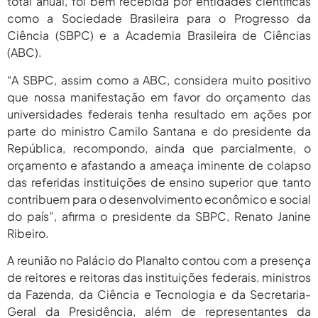
total anual, foi bem recebida por entidades científicas
5, 2026
como a Sociedade Brasileira para o Progresso da
agosto 5,
Pais Veem Avanço, Mas Temem
Ciência (SBPC) e a Academia Brasileira de Ciências
Que Nova Lei...
2026
(ABC).
agosto 5,
Prêmio Mulheres E Ciência Do
“A SBPC, assim como a ABC, considera muito positivo
CNPq: Terceira Edição...
2026
que nossa manifestação em favor do orçamento das
universidades federais tenha resultado em ações por
parte do ministro Camilo Santana e do presidente da
República, recompondo, ainda que parcialmente, o
orçamento e afastando a ameaça iminente de colapso
das referidas instituições de ensino superior que tanto
contribuem para o desenvolvimento econômico e social
do país”, afirma o presidente da SBPC, Renato Janine
Ribeiro.
A reunião no Palácio do Planalto contou com a presença
de reitores e reitoras das instituições federais, ministros
da Fazenda, da Ciência e Tecnologia e da Secretaria-
Geral da Presidência, além de representantes da