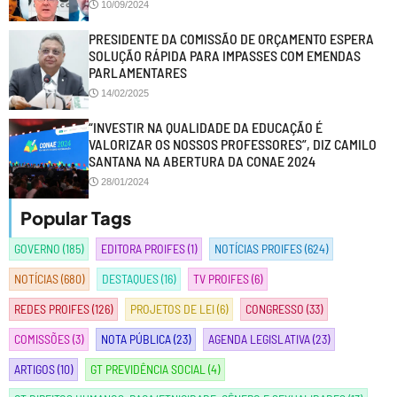
10/09/2024
PRESIDENTE DA COMISSÃO DE ORÇAMENTO ESPERA
SOLUÇÃO RÁPIDA PARA IMPASSES COM EMENDAS
PARLAMENTARES
14/02/2025
“INVESTIR NA QUALIDADE DA EDUCAÇÃO É
VALORIZAR OS NOSSOS PROFESSORES”, DIZ CAMILO
SANTANA NA ABERTURA DA CONAE 2024
28/01/2024
Popular Tags
GOVERNO
(185)
EDITORA PROIFES
(1)
NOTÍCIAS PROIFES
(624)
NOTÍCIAS
(680)
DESTAQUES
(16)
TV PROIFES
(6)
REDES PROIFES
(126)
PROJETOS DE LEI
(6)
CONGRESSO
(33)
COMISSÕES
(3)
NOTA PÚBLICA
(23)
AGENDA LEGISLATIVA
(23)
ARTIGOS
(10)
GT PREVIDÊNCIA SOCIAL
(4)