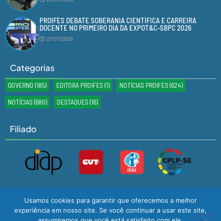
PROIFES DEBATE SOBERANIA CIENTÍFICA E CARREIRA
DOCENTE NO PRIMEIRO DIA DA EXPOT&C-SBPC 2026
27/07/2026
Categorias
GOVERNO
(185)
EDITORA PROIFES
(1)
NOTÍCIAS PROIFES
(624)
NOTÍCIAS
(680)
DESTAQUES
(16)
Filiado
Usamos cookies para garantir que oferecemos a melhor
experiência em nosso site. Se você continuar a usar este site,
assumiremos que você está satisfeito com ele.