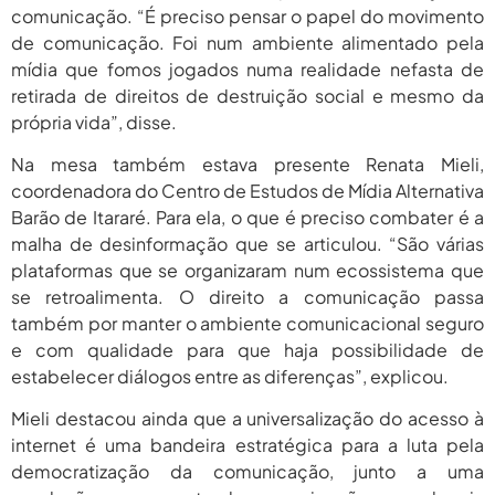
2026
comunicação. “É preciso pensar o papel do movimento
de comunicação. Foi num ambiente alimentado pela
agosto 5,
Prêmio Mulheres E Ciência Do
CNPq: Terceira Edição...
mídia que fomos jogados numa realidade nefasta de
2026
retirada de direitos de destruição social e mesmo da
própria vida”, disse.
Na mesa também estava presente Renata Mieli,
coordenadora do Centro de Estudos de Mídia Alternativa
Barão de Itararé. Para ela, o que é preciso combater é a
malha de desinformação que se articulou. “São várias
plataformas que se organizaram num ecossistema que
se retroalimenta. O direito a comunicação passa
também por manter o ambiente comunicacional seguro
e com qualidade para que haja possibilidade de
estabelecer diálogos entre as diferenças”, explicou.
Mieli destacou ainda que a universalização do acesso à
internet é uma bandeira estratégica para a luta pela
democratização da comunicação, junto a uma