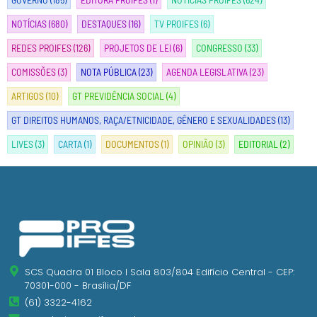
NOTÍCIAS
(680)
DESTAQUES
(16)
TV PROIFES
(6)
REDES PROIFES
(126)
PROJETOS DE LEI
(6)
CONGRESSO
(33)
COMISSÕES
(3)
NOTA PÚBLICA
(23)
AGENDA LEGISLATIVA
(23)
ARTIGOS
(10)
GT PREVIDÊNCIA SOCIAL
(4)
GT DIREITOS HUMANOS, RAÇA/ETNICIDADE, GÊNERO E SEXUALIDADES
(13)
LIVES
(3)
CARTA
(1)
DOCUMENTOS
(1)
OPINIÃO
(3)
EDITORIAL
(2)
SCS Quadra 01 Bloco I Sala 803/804 Edifício Central - CEP:
70301-000 - Brasília/DF
(61) 3322-4162