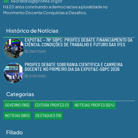
secretaria@proifes.org.br
Há 20 anos construindo a democracia e a pluralidade no
Movimento Docente Conquistas e Desafios.
Histórico de Notícias
EXPOT&C – 78ª SBPC: PROIFES DEBATE FINANCIAMENTO DA
CIÊNCIA, CONDIÇÕES DE TRABALHO E FUTURO DAS IFES
29/07/2026
PROIFES DEBATE SOBERANIA CIENTÍFICA E CARREIRA
DOCENTE NO PRIMEIRO DIA DA EXPOT&C-SBPC 2026
27/07/2026
Categorias
GOVERNO
(185)
EDITORA PROIFES
(1)
NOTÍCIAS PROIFES
(624)
NOTÍCIAS
(680)
DESTAQUES
(16)
Filiado