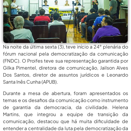
agosto 5,
Prêmio Mulheres E Ciência Do
CNPq: Terceira Edição...
2026
agosto
Período Eleitoral Para Escolha De
Representantes Do XXII...
5, 2026
agosto
Protagonismo Nacional Em Ciência E
Tecnologia Depende De...
5, 2026
Na noite da última sexta (3), teve início a 24° plenária do
fórum nacional pela democratização da comunicação
agosto 5,
Pais Veem Avanço, Mas Temem
(FNDC). O Proifes teve sua representação garantida por
Que Nova Lei...
2026
Gilka Pimentel, diretora de comunicação, Jailson Alves
agosto 5,
Dos Santos, diretor de assuntos jurídicos e Leonardo
Prêmio Mulheres E Ciência Do
CNPq: Terceira Edição...
2026
Santa Inês Cunha (APUB).
agosto
Período Eleitoral Para Escolha De
Durante a mesa de abertura, foram apresentados os
Representantes Do XXII...
5, 2026
temas e os desafios da comunicação como instrumento
de garantia da democracia, da civilidade. Helena
agosto
Protagonismo Nacional Em Ciência E
Tecnologia Depende De...
Martins, que integrou a equipe de transição da
5, 2026
comunicação, destacou que há muita dificuldade de
agosto 5,
Pais Veem Avanço, Mas Temem
entender a centralidade da luta pela democratização da
Que Nova Lei...