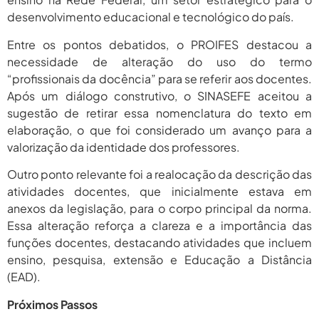
2026
desenvolvimento educacional e tecnológico do país.
agosto 6,
PROIFES Celebra Os 58 Anos Da
APUB...
Entre os pontos debatidos, o PROIFES destacou a
2026
necessidade de alteração do uso do termo
agosto 6,
MEC Autoriza 937 Novos Cargos Em
“profissionais da docência” para se referir aos docentes.
Institutos Federais...
2026
Após um diálogo construtivo, o SINASEFE aceitou a
sugestão de retirar essa nomenclatura do texto em
elaboração, o que foi considerado um avanço para a
valorização da identidade dos professores.
Outro ponto relevante foi a realocação da descrição das
atividades docentes, que inicialmente estava em
anexos da legislação, para o corpo principal da norma.
Essa alteração reforça a clareza e a importância das
funções docentes, destacando atividades que incluem
ensino, pesquisa, extensão e Educação a Distância
(EAD).
Próximos Passos