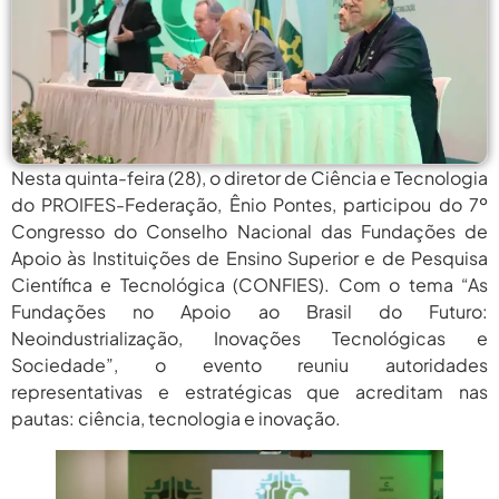
agosto 6,
PROIFES Celebra Os 58 Anos Da
APUB...
2026
agosto 6,
MEC Autoriza 937 Novos Cargos Em
Institutos Federais...
2026
agosto
Balanço Da 78ª SBPC: Na Primeira
Participação, PROIFES...
6, 2026
Nesta quinta-feira (28), o diretor de Ciência e Tecnologia
do PROIFES-Federação, Ênio Pontes, participou do 7º
agosto 6,
6 De Agosto: Dia Nacional Dos
Congresso do Conselho Nacional das Fundações de
Profissionais De...
2026
Apoio às Instituições de Ensino Superior e de Pesquisa
agosto 6,
Científica e Tecnológica (CONFIES). Com o tema “As
PROIFES Celebra Os 58 Anos Da
APUB...
2026
Fundações no Apoio ao Brasil do Futuro:
Neoindustrialização, Inovações Tecnológicas e
agosto 6,
MEC Autoriza 937 Novos Cargos Em
Sociedade”, o evento reuniu autoridades
Institutos Federais...
2026
representativas e estratégicas que acreditam nas
agosto
pautas: ciência, tecnologia e inovação.
Balanço Da 78ª SBPC: Na Primeira
Participação, PROIFES...
6, 2026
agosto 6,
6 De Agosto: Dia Nacional Dos
Profissionais De...