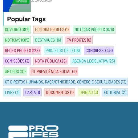
26/06/2026
Popular Tags
GOVERNO
(187)
EDITORA PROIFES
(1)
NOTÍCIAS PROIFES
(629)
NOTÍCIAS
(685)
DESTAQUES
(16)
TV PROIFES
(6)
REDES PROIFES
(128)
PROJETOS DE LEI
(6)
CONGRESSO
(33)
COMISSÕES
(3)
NOTA PÚBLICA
(26)
AGENDA LEGISLATIVA
(23)
ARTIGOS
(10)
GT PREVIDÊNCIA SOCIAL
(4)
GT DIREITOS HUMANOS, RAÇA/ETNICIDADE, GÊNERO E SEXUALIDADES
(13)
LIVES
(3)
CARTA
(1)
DOCUMENTOS
(1)
OPINIÃO
(3)
EDITORIAL
(2)