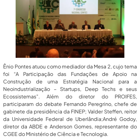
2026
agosto 6,
PROIFES Celebra Os 58 Anos Da
APUB...
2026
agosto 6,
MEC Autoriza 937 Novos Cargos Em
Institutos Federais...
2026
Ênio Pontes atuou como mediador da Mesa 2, cujo tema
foi “A Participação das Fundações de Apoio na
Construção de uma Estratégia Nacional para a
Neoindustrialização – Startups, Deep Techs e seus
Ecossistemas”. Além do diretor do PROIFES,
participaram do debate Fernando Peregrino, chefe de
gabinete da presidência da FINEP; Valder Steffen, reitor
da Universidade Federal de Uberlândia;André Godoy,
diretor da ABDE e Anderson Gomes, representante do
CGEE do Ministério de Ciência e Tecnologia.