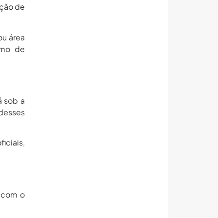
ação de
ou área
tmo de
á sob a
 desses
iciais,
o com o