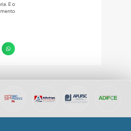
ia. E o
timento