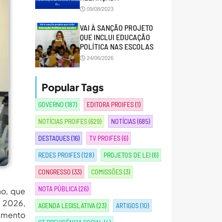
09/08/2023
VAI À SANÇÃO PROJETO
QUE INCLUI EDUCAÇÃO
POLÍTICA NAS ESCOLAS
24/06/2026
Popular Tags
GOVERNO
(187)
EDITORA PROIFES
(1)
NOTÍCIAS PROIFES
(629)
NOTÍCIAS
(685)
DESTAQUES
(16)
TV PROIFES
(6)
REDES PROIFES
(128)
PROJETOS DE LEI
(6)
CONGRESSO
(33)
COMISSÕES
(3)
NOTA PÚBLICA
(26)
ão, que
e 2026,
AGENDA LEGISLATIVA
(23)
ARTIGOS
(10)
vimento