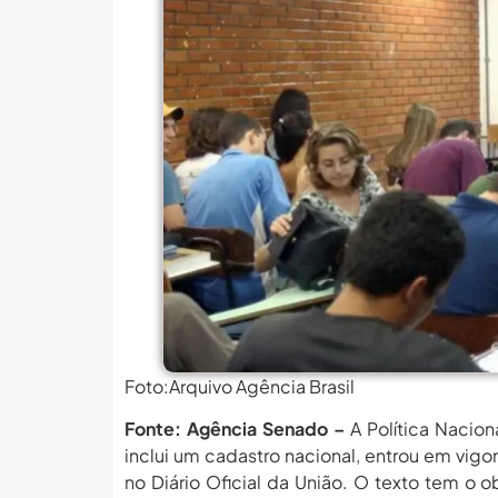
MEC Autoriza 937 Novos Ca
Balanço Da 78ª SBPC: Na P
6 De Agosto: Dia Nacional 
PROIFES Celebra Os 58 A
MEC Autoriza 937 Novos Ca
Balanço Da 78ª SBPC: Na P
6 De Agosto: Dia Nacional 
PROIFES Celebra Os 58 A
MEC Autoriza 937 Novos Ca
Foto:Arquivo Agência Brasil
Fonte: Agência Senado –
A Política Nacio
inclui um cadastro nacional, entrou em vigo
no Diário Oficial da União. O texto tem o 