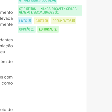
GT PREVIDÊNCIA SOCIAL
(4)
GT DIREITOS HUMANOS, RAÇA/ETNICIDADE,
vimento
GÊNERO E SEXUALIDADES
(13)
elevada
LIVES
(3)
CARTA
(1)
DOCUMENTOS
(1)
emente
OPINIÃO
(3)
EDITORIAL
(2)
udantes
criação
reu.
além de
nos com
es como
meio de