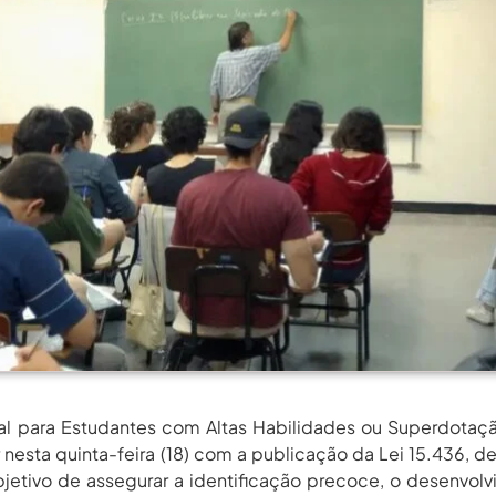
rgos Em Institutos Federais...
agosto 6, 2026
rimeira Participação, PROIFES...
agosto 6, 2026
Dos Profissionais De...
agosto 6, 2026
nos Da APUB...
agosto 6, 2026
rgos Em Institutos Federais...
agosto 6, 2026
rimeira Participação, PROIFES...
agosto 6, 2026
Dos Profissionais De...
agosto 6, 2026
nos Da APUB...
agosto 6, 2026
rgos Em Institutos Federais...
agosto 6, 2026
nal para Estudantes com Altas Habilidades ou Superdotaç
r nesta quinta-feira (18) com a publicação da Lei 15.436, d
objetivo de assegurar a identificação precoce, o desenvol