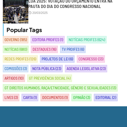
LOA 2025: VOTAÇÃO DO ORÇAMENTO ENTRA NA
PAUTA DO DIA DO CONGRESSO NACIONAL
20/03/2025
Popular Tags
GOVERNO
(185)
EDITORA PROIFES
(1)
NOTÍCIAS PROIFES
(624)
NOTÍCIAS
(680)
DESTAQUES
(16)
TV PROIFES
(6)
REDES PROIFES
(126)
PROJETOS DE LEI
(6)
CONGRESSO
(33)
COMISSÕES
(3)
NOTA PÚBLICA
(23)
AGENDA LEGISLATIVA
(23)
ARTIGOS
(10)
GT PREVIDÊNCIA SOCIAL
(4)
GT DIREITOS HUMANOS, RAÇA/ETNICIDADE, GÊNERO E SEXUALIDADES
(13)
LIVES
(3)
CARTA
(1)
DOCUMENTOS
(1)
OPINIÃO
(3)
EDITORIAL
(2)