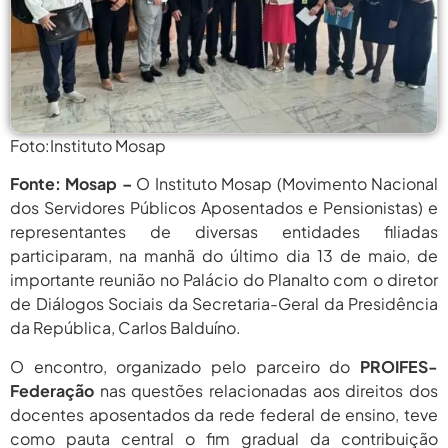
agosto
Período Eleitoral Para Escolha De
Representantes Do XXII...
5, 2026
agosto
Protagonismo Nacional Em Ciência E
Tecnologia Depende De...
5, 2026
agosto 5,
Pais Veem Avanço, Mas Temem
Foto:Instituto Mosap
Que Nova Lei...
2026
Fonte: Mosap –
O Instituto Mosap (Movimento Nacional
agosto 5,
Prêmio Mulheres E Ciência Do
dos Servidores Públicos Aposentados e Pensionistas) e
CNPq: Terceira Edição...
2026
representantes de diversas entidades filiadas
agosto
participaram, na manhã do último dia 13 de maio, de
Período Eleitoral Para Escolha De
Representantes Do XXII...
5, 2026
importante reunião no Palácio do Planalto com o diretor
de Diálogos Sociais da Secretaria-Geral da Presidência
agosto
Protagonismo Nacional Em Ciência E
da República, Carlos Balduíno.
Tecnologia Depende De...
5, 2026
O encontro, organizado pelo parceiro do
PROIFES-
agosto 5,
Pais Veem Avanço, Mas Temem
Que Nova Lei...
Federação
nas questões relacionadas aos direitos dos
2026
docentes aposentados da rede federal de ensino, teve
agosto 5,
Prêmio Mulheres E Ciência Do
como pauta central o fim gradual da contribuição
CNPq: Terceira Edição...