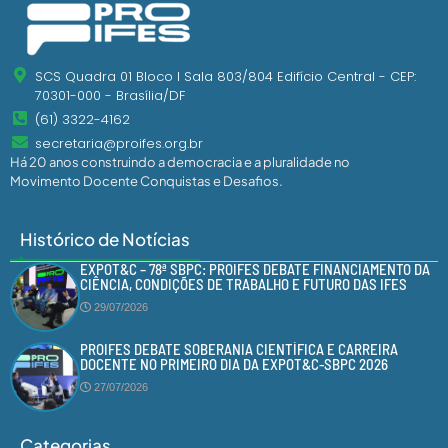
SCS Quadra 01 Bloco I Sala 803/804 Edifício Central - CEP:
70301-000 - Brasília/DF
(61) 3322-4162
secretaria@proifes.org.br
Há 20 anos construindo a democracia e a pluralidade no
Movimento Docente Conquistas e Desafios.
Histórico de Notícias
EXPOT&C – 78ª SBPC: PROIFES DEBATE FINANCIAMENTO DA
CIÊNCIA, CONDIÇÕES DE TRABALHO E FUTURO DAS IFES
29/07/2026
PROIFES DEBATE SOBERANIA CIENTÍFICA E CARREIRA
DOCENTE NO PRIMEIRO DIA DA EXPOT&C-SBPC 2026
27/07/2026
Categorias