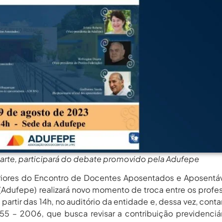
rgos Em Institutos Federais...
agosto 6, 2026
rimeira Participação, PROIFES...
agosto 6, 2026
Dos Profissionais De...
agosto 6, 2026
nos Da APUB...
agosto 6, 2026
rgos Em Institutos Federais...
agosto 6, 2026
rimeira Participação, PROIFES...
agosto 6, 2026
Dos Profissionais De...
agosto 6, 2026
nos Da APUB...
agosto 6, 2026
rgos Em Institutos Federais...
agosto 6, 2026
arte, participará do debate promovido pela Adufepe
riores do Encontro de Docentes Aposentados e Aposentá
Adufepe) realizará novo momento de troca entre os profe
partir das 14h, no auditório da entidade e, dessa vez, cont
 – 2006, que busca revisar a contribuição previdenciá