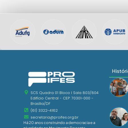
Histór
SCS Quadra 01 Bloco I Sala 803/804
Edifício Central - CEP: 70301-000 -
Brasília/DF
(61) 3322-4162
secretaria@proifes.org.br
Há 20 anos construindo a democracia e a