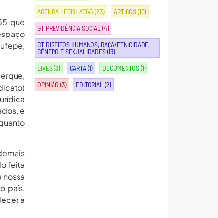
AGENDA LEGISLATIVA
(23)
ARTIGOS
(10)
555 que
GT PREVIDÊNCIA SOCIAL
(4)
 espaço
dufepe,
GT DIREITOS HUMANOS, RAÇA/ETNICIDADE,
GÊNERO E SEXUALIDADES
(13)
LIVES
(3)
CARTA
(1)
DOCUMENTOS
(1)
uerque,
OPINIÃO
(3)
EDITORIAL
(2)
dicato)
urídica
ados, e
nquanto
 demais
o feita
a nossa
o país,
lecer a