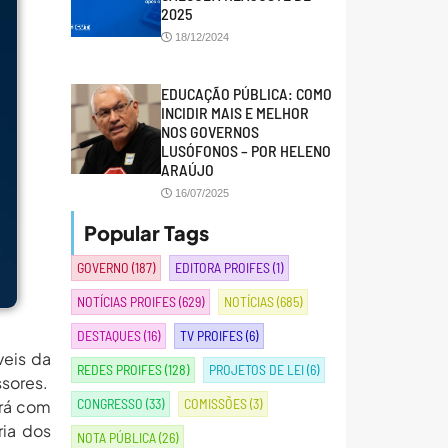
2025
18/12/2024
EDUCAÇÃO PÚBLICA: COMO
INCIDIR MAIS E MELHOR
NOS GOVERNOS
LUSÓFONOS – POR HELENO
ARAÚJO
16/07/2025
Popular Tags
GOVERNO
(187)
EDITORA PROIFES
(1)
NOTÍCIAS PROIFES
(629)
NOTÍCIAS
(685)
DESTAQUES
(16)
TV PROIFES
(6)
veis da
REDES PROIFES
(128)
PROJETOS DE LEI
(6)
ssores.
CONGRESSO
(33)
COMISSÕES
(3)
ará com
ria dos
NOTA PÚBLICA
(26)