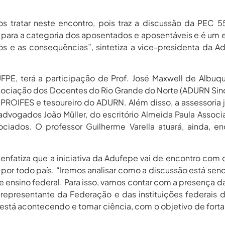
s tratar neste encontro, pois traz a discussão da PEC 
e para a categoria dos aposentados e aposentáveis e é um
os e as consequências”, sintetiza a vice-presidenta da A
PE, terá a participação de Prof. José Maxwell de Albuq
ssociação dos Docentes do Rio Grande do Norte (ADURN Sin
PROIFES e tesoureiro do ADURN. Além disso, a assessoria j
dvogados João Müller, do escritório Almeida Paula Associ
iados. O professor Guilherme Varella atuará, ainda, e
enfatiza que a iniciativa da Adufepe vai de encontro com
or todo país. “Iremos analisar como a discussão está send
de ensino federal. Para isso, vamos contar com a presença d
presentante da Federação e das instituições federais d
está acontecendo e tomar ciência, com o objetivo de forta