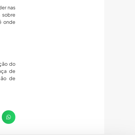
der nas
 sobre
 é onde
ção do
nça de
ição de