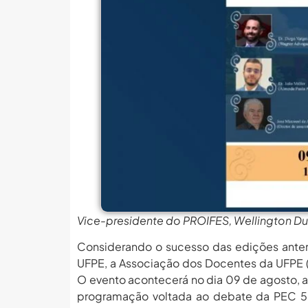
MEC Autoriza 937 Novos Ca
Balanço Da 78ª SBPC: Na P
6 De Agosto: Dia Nacional 
PROIFES Celebra Os 58 A
MEC Autoriza 937 Novos Ca
Balanço Da 78ª SBPC: Na P
6 De Agosto: Dia Nacional 
PROIFES Celebra Os 58 A
MEC Autoriza 937 Novos Ca
Vice-presidente do PROIFES, Wellington Du
Considerando o sucesso das edições ante
UFPE, a Associação dos Docentes da UFPE (
O evento acontecerá no dia 09 de agosto, a 
programação voltada ao debate da PEC 555