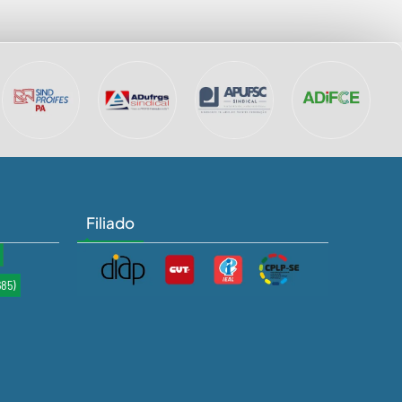
Filiado
685)