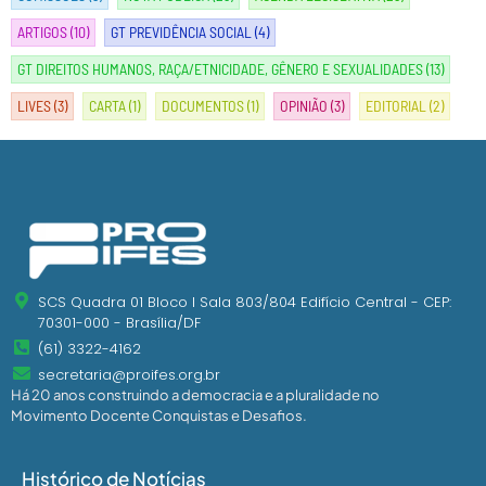
ARTIGOS
(10)
GT PREVIDÊNCIA SOCIAL
(4)
GT DIREITOS HUMANOS, RAÇA/ETNICIDADE, GÊNERO E SEXUALIDADES
(13)
LIVES
(3)
CARTA
(1)
DOCUMENTOS
(1)
OPINIÃO
(3)
EDITORIAL
(2)
SCS Quadra 01 Bloco I Sala 803/804 Edifício Central - CEP:
70301-000 - Brasília/DF
(61) 3322-4162
secretaria@proifes.org.br
Há 20 anos construindo a democracia e a pluralidade no
Movimento Docente Conquistas e Desafios.
Histórico de Notícias