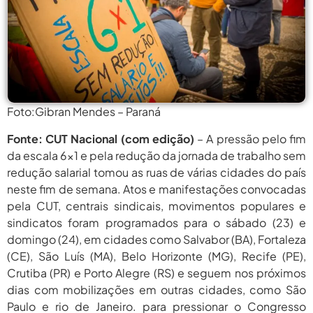
agosto 5,
Pais Veem Avanço, Mas Temem
Que Nova Lei...
2026
agosto 5,
Prêmio Mulheres E Ciência Do
CNPq: Terceira Edição...
2026
agosto
Período Eleitoral Para Escolha De
Representantes Do XXII...
5, 2026
Foto:Gibran Mendes – Paraná
agosto
Protagonismo Nacional Em Ciência E
Fonte: CUT Nacional (com edição)
– A pressão pelo fim
Tecnologia Depende De...
5, 2026
da escala 6×1 e pela redução da jornada de trabalho sem
redução salarial tomou as ruas de várias cidades do país
agosto 5,
Pais Veem Avanço, Mas Temem
Que Nova Lei...
neste fim de semana. Atos e manifestações convocadas
2026
pela CUT, centrais sindicais, movimentos populares e
agosto 5,
Prêmio Mulheres E Ciência Do
sindicatos foram programados para o sábado (23) e
CNPq: Terceira Edição...
2026
domingo (24), em cidades como Salvabor (BA), Fortaleza
(CE), São Luís (MA), Belo Horizonte (MG), Recife (PE),
agosto
Período Eleitoral Para Escolha De
Representantes Do XXII...
Crutiba (PR) e Porto Alegre (RS) e seguem nos próximos
5, 2026
dias com mobilizações em outras cidades, como São
agosto
Protagonismo Nacional Em Ciência E
Paulo e rio de Janeiro. para pressionar o Congresso
Tecnologia Depende De...