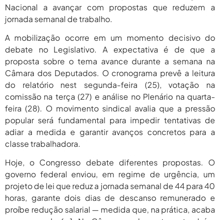
5, 2026
Nacional a avançar com propostas que reduzem a
jornada semanal de trabalho.
agosto 5,
Pais Veem Avanço, Mas Temem
Que Nova Lei...
2026
A mobilização ocorre em um momento decisivo do
debate no Legislativo. A expectativa é de que a
agosto 5,
Prêmio Mulheres E Ciência Do
CNPq: Terceira Edição...
proposta sobre o tema avance durante a semana na
2026
Câmara dos Deputados. O cronograma prevê a leitura
do relatório nest segunda-feira (25), votação na
comissão na terça (27) e análise no Plenário na quarta-
feira (28). O movimento sindical avalia que a pressão
popular será fundamental para impedir tentativas de
adiar a medida e garantir avanços concretos para a
classe trabalhadora.
Hoje, o Congresso debate diferentes propostas. O
governo federal enviou, em regime de urgência, um
projeto de lei que reduz a jornada semanal de 44 para 40
horas, garante dois dias de descanso remunerado e
proíbe redução salarial — medida que, na prática, acaba