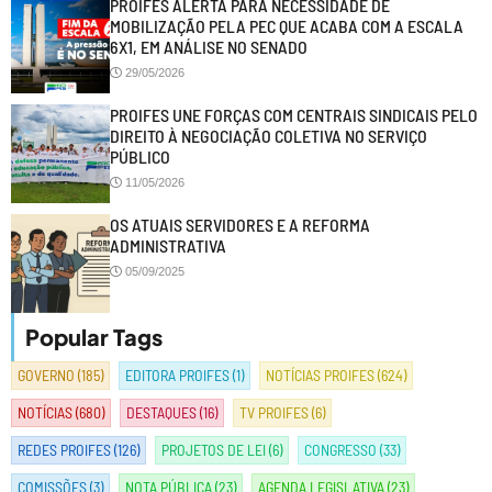
PROIFES ALERTA PARA NECESSIDADE DE
MOBILIZAÇÃO PELA PEC QUE ACABA COM A ESCALA
6X1, EM ANÁLISE NO SENADO
29/05/2026
PROIFES UNE FORÇAS COM CENTRAIS SINDICAIS PELO
DIREITO À NEGOCIAÇÃO COLETIVA NO SERVIÇO
PÚBLICO
11/05/2026
OS ATUAIS SERVIDORES E A REFORMA
ADMINISTRATIVA
05/09/2025
Popular Tags
GOVERNO
(185)
EDITORA PROIFES
(1)
NOTÍCIAS PROIFES
(624)
NOTÍCIAS
(680)
DESTAQUES
(16)
TV PROIFES
(6)
REDES PROIFES
(126)
PROJETOS DE LEI
(6)
CONGRESSO
(33)
COMISSÕES
(3)
NOTA PÚBLICA
(23)
AGENDA LEGISLATIVA
(23)