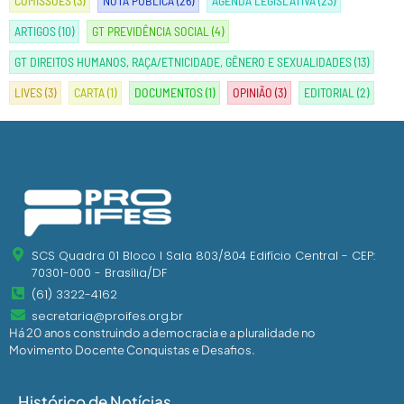
COMISSÕES
(3)
NOTA PÚBLICA
(26)
AGENDA LEGISLATIVA
(23)
ARTIGOS
(10)
GT PREVIDÊNCIA SOCIAL
(4)
GT DIREITOS HUMANOS, RAÇA/ETNICIDADE, GÊNERO E SEXUALIDADES
(13)
LIVES
(3)
CARTA
(1)
DOCUMENTOS
(1)
OPINIÃO
(3)
EDITORIAL
(2)
SCS Quadra 01 Bloco I Sala 803/804 Edifício Central - CEP:
70301-000 - Brasília/DF
(61) 3322-4162
secretaria@proifes.org.br
Há 20 anos construindo a democracia e a pluralidade no
Movimento Docente Conquistas e Desafios.
Histórico de Notícias