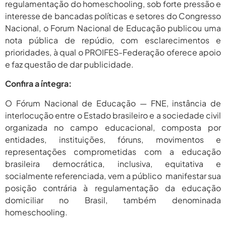
regulamentação do homeschooling, sob forte pressão e
2026
interesse de bancadas políticas e setores do Congresso
agosto 6,
PROIFES Celebra Os 58 Anos Da
Nacional, o Forum Nacional de Educação publicou uma
APUB...
2026
nota pública de repúdio, com esclarecimentos e
prioridades, à qual o PROIFES-Federação oferece apoio
agosto 6,
MEC Autoriza 937 Novos Cargos Em
Institutos Federais...
e faz questão de dar publicidade.
2026
Confira a íntegra:
O Fórum Nacional de Educação — FNE, instância de
interlocução entre o Estado brasileiro e a sociedade civil
organizada no campo educacional, composta por
entidades, instituições, fóruns, movimentos e
representações comprometidas com a educação
brasileira democrática, inclusiva, equitativa e
socialmente referenciada, vem a público manifestar sua
posição contrária à regulamentação da educação
domiciliar no Brasil, também denominada
homeschooling.