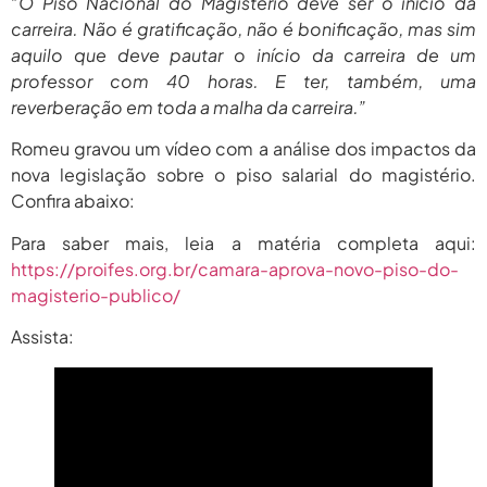
“O Piso Nacional do Magistério deve ser o início da
2026
carreira. Não é gratificação, não é bonificação, mas sim
agosto 6,
PROIFES Celebra Os 58 Anos Da
aquilo que deve pautar o início da carreira de um
APUB...
2026
professor com 40 horas. E ter, também, uma
reverberação em toda a malha da carreira.”
agosto 6,
MEC Autoriza 937 Novos Cargos Em
Institutos Federais...
2026
Romeu gravou um vídeo com a análise dos impactos da
nova legislação sobre o piso salarial do magistério.
Confira abaixo:
Para saber mais, leia a matéria completa aqui:
https://proifes.org.br/camara-aprova-novo-piso-do-
magisterio-publico/
Assista: