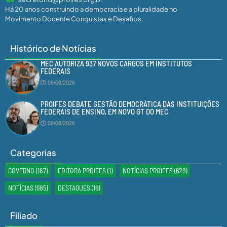
Há 20 anos construindo a democracia e a pluralidade no
Movimento Docente Conquistas e Desafios.
Histórico de Notícias
MEC AUTORIZA 937 NOVOS CARGOS EM INSTITUTOS
FEDERAIS
06/08/2026
PROIFES DEBATE GESTÃO DEMOCRÁTICA DAS INSTITUIÇÕES
FEDERAIS DE ENSINO, EM NOVO GT DO MEC
06/08/2026
Categorias
GOVERNO
(187)
EDITORA PROIFES
(1)
NOTÍCIAS PROIFES
(629)
NOTÍCIAS
(685)
DESTAQUES
(16)
Filiado