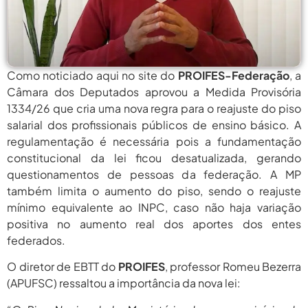
agosto 6,
PROIFES Celebra Os 58 Anos Da
APUB...
2026
agosto 6,
MEC Autoriza 937 Novos Cargos Em
Institutos Federais...
2026
Como noticiado aqui no site do
PROIFES-Federação
, a
Câmara dos Deputados aprovou a Medida Provisória
agosto
Balanço Da 78ª SBPC: Na Primeira
Participação, PROIFES...
1334/26 que cria uma nova regra para o reajuste do piso
6, 2026
salarial dos profissionais públicos de ensino básico. A
agosto 6,
6 De Agosto: Dia Nacional Dos
regulamentação é necessária pois a fundamentação
Profissionais De...
2026
constitucional da lei ficou desatualizada, gerando
questionamentos de pessoas da federação. A MP
agosto 6,
PROIFES Celebra Os 58 Anos Da
APUB...
também limita o aumento do piso, sendo o reajuste
2026
mínimo equivalente ao INPC, caso não haja variação
agosto 6,
MEC Autoriza 937 Novos Cargos Em
positiva no aumento real dos aportes dos entes
Institutos Federais...
2026
federados.
agosto
Balanço Da 78ª SBPC: Na Primeira
O diretor de EBTT do
PROIFES
, professor Romeu Bezerra
Participação, PROIFES...
6, 2026
(APUFSC) ressaltou a importância da nova lei:
agosto 6,
6 De Agosto: Dia Nacional Dos
Profissionais De...