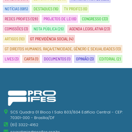
NOTÍCIAS
(685)
DESTAQUES
(16)
TV PROIFES
(6)
REDES PROIFES
(128)
PROJETOS DE LEI
(6)
CONGRESSO
(33)
COMISSÕES
(3)
NOTA PÚBLICA
(26)
AGENDA LEGISLATIVA
(23)
ARTIGOS
(10)
GT PREVIDÊNCIA SOCIAL
(4)
GT DIREITOS HUMANOS, RAÇA/ETNICIDADE, GÊNERO E SEXUALIDADES
(13)
LIVES
(3)
CARTA
(1)
DOCUMENTOS
(1)
OPINIÃO
(3)
EDITORIAL
(2)
SCS Quadra 01 Bloco I Sala 803/804 Edifício Central - CEP:
70301-000 - Brasília/DF
(61) 3322-4162
secretaria@proifes.org.br