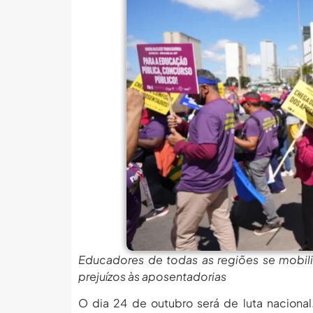
MEC Autoriza 937 Novos Ca
Balanço Da 78ª SBPC: Na P
6 De Agosto: Dia Nacional 
PROIFES Celebra Os 58 A
MEC Autoriza 937 Novos Ca
Balanço Da 78ª SBPC: Na P
6 De Agosto: Dia Nacional 
PROIFES Celebra Os 58 A
MEC Autoriza 937 Novos Ca
Educadores de todas as regiões se mobiliz
prejuízos às aposentadorias
O dia 24 de outubro será de luta nacional