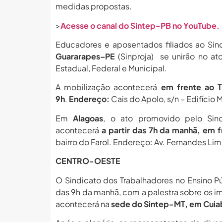
medidas propostas.
>
Acesse o canal do Sintep-PB no YouTube.
Educadores e aposentados filiados ao Sin
Guararapes–PE
(Sinproja) se unirão no at
Estadual, Federal e Municipal.
A mobilização acontecerá
em frente ao Tr
9h
.
Endereço:
Cais do Apolo, s/n – Edifício M
Em
Alagoas
, o ato promovido pelo Sin
acontecerá
a partir das 7h da manhã, em f
bairro do Farol. Endereço: Av. Fernandes Lim
CENTRO-OESTE
O Sindicato dos Trabalhadores no Ensino P
das 9h da manhã, com a palestra sobre os i
acontecerá na
sede do Sintep-MT, em Cuia