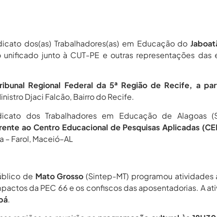
dicato dos(as) Trabalhadores(as) em Educação do
Jaboat
o unificado junto à CUT-PE e outras representações das 
ibunal Regional Federal da 5ª Região de Recife, a par
inistro Djaci Falcão, Bairro do Recife.
dicato dos Trabalhadores em Educação de Alagoas (Si
rente ao Centro Educacional de Pesquisas Aplicadas (CE
a – Farol, Maceió–AL
úblico de
Mato Grosso
(Sintep-MT) programou atividades a
mpactos da PEC 66 e os confiscos das aposentadorias. A at
bá
.