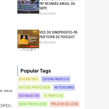
78ª REUNIÃO ANUAL DA
SBPC
24/07/2026
VICE DO SINDPROIFES-PA
PARTICIPA DE PODCAST
16/07/2026
Popular Tags
GOVERNO
(187)
EDITORA PROIFES
(1)
NOTÍCIAS PROIFES
(629)
NOTÍCIAS
(685)
 e seus
DESTAQUES
(16)
TV PROIFES
(6)
REDES PROIFES
(128)
PROJETOS DE LEI
(6)
ROIFES-