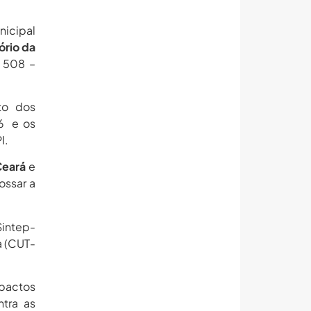
icipal
ório da
, 508 –
to dos
66 e os
I.
Ceará
e
ossar a
Sintep-
a (CUT-
mpactos
tra as