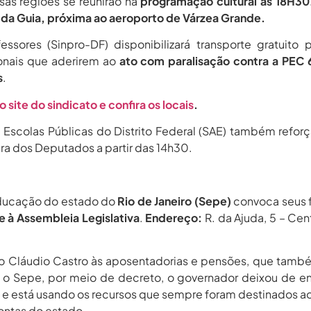
sas regiões se reunirão na
programação cultural às 18H30
 da Guia, próxima ao aeroporto de Várzea Grande.
essores (Sinpro-DF) disponibilizará transporte gratuito 
onais que aderirem ao
ato com paralisação contra a PEC 
s
.
 site do sindicato e confira os locais
.
 Escolas Públicas do Distrito Federal (SAE) também refor
ra dos Deputados a partir das 14h30.
 Educação do estado do
Rio de Janeiro (Sepe)
convoca seus f
e à Assembleia Legislativa
.
Endereço:
R. da Ajuda, 5 – Cent
no Cláudio Castro às aposentadorias e pensões, que tam
o Sepe, por meio de decreto, o governador deixou de en
a, e está usando os recursos que sempre foram destinados a
contas do estado.