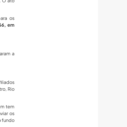
. O ato
para os
66, em
çaram a
iliados
ro, Rio
bém tem
viar os
o fundo