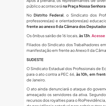
Após a plenária, os representantes de diver
público acontecerá
na Praça Nossa Senhora
No
Distrito Federal
, o Sindicato dos Prof
professores(as) e orientadores(as) educaci
frente ao anexo II da Câmara dos Deputado
Os ônibus sairão de 16 locais,
às 13h
.
Acesse o
Filiados do Sindicato dos Trabalhadores em
manifestação em frente ao Anexo II da Câma
SUDESTE
O Sindicato Estadual dos Profissionais de
para o ato contra a PEC 66,
às 10h, em frent
de Janeiro.
O ato ainda denunciará o ataque do gover
ameaçado os servidores da ativa. Segundo 
recursos dos royalties para o RioPrevidênci
de previdência estadual para cobrir outras 