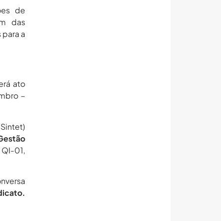
ões de
ém das
 para a
erá ato
embro –
Sintet)
Gestão
QI-01,
onversa
dicato.