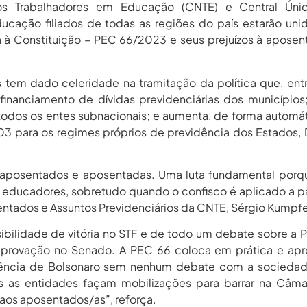
os Trabalhadores em Educação (CNTE) e Central Úni
ducação filiados de todas as regiões do país estarão un
à Constituição – PEC 66/2023 e seus prejuízos à aposen
tem dado celeridade na tramitação da política que, ent
financiamento de dívidas previdenciárias dos municípios;
odos os entes subnacionais; e aumenta, de forma automát
03 para os regimes próprios de previdência dos Estados, D
e aposentados e aposentadas. Uma luta fundamental por
s educadores, sobretudo quando o confisco é aplicado a pa
sentados e Assuntos Previdenciários da CNTE, Sérgio Kumpfe
ilidade de vitória no STF e de todo um debate sobre a 
provação no Senado. A PEC 66 coloca em prática e apr
dência de Bolsonaro sem nenhum debate com a sociedad
 as entidades façam mobilizações para barrar na Câma
 aos aposentados/as”, reforça.