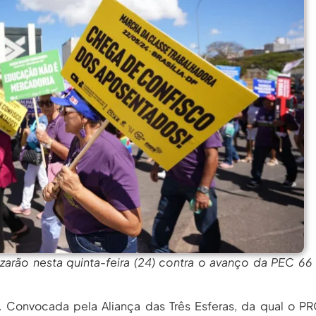
rgos Em Institutos Federais...
agosto 6, 2026
rimeira Participação, PROIFES...
agosto 6, 2026
Dos Profissionais De...
agosto 6, 2026
nos Da APUB...
agosto 6, 2026
rgos Em Institutos Federais...
agosto 6, 2026
rimeira Participação, PROIFES...
agosto 6, 2026
Dos Profissionais De...
agosto 6, 2026
nos Da APUB...
agosto 6, 2026
rgos Em Institutos Federais...
agosto 6, 2026
arão nesta quinta-feira (24) contra o avanço da PEC 66
. Convocada pela Aliança das Três Esferas, da qual o P