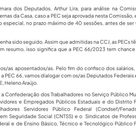
mara dos Deputados, Arthur Lira, para análise na Comi
nternas da Casa, caso a PEC seja aprovada nesta Comissão, e
o especial, no prazo máximo de 40 sessões, antes de ser
 tenha sido seguido. Assim que admitidas na CCJ, as PECs t
 Em resumo, isso significa que a PEC 66/2023 tem chance
 os/as aposentados/as. Pelo fim do confisco dos salários
rar a PEC 66, vamos dialogar com os/as Deputados Federais 
E, Heleno Araújo.
 a Confederação dos Trabalhadores no Serviço Público Mu
vidores e Empregados Públicos Estaduais e do Distrito 
hadores Servidores Público Federal (Condsef/Fenads
em Seguridade Social (CNTSS) e o Sindicatos de Profes
deral e de Ensino Básico, Técnico e Tecnológico Público 