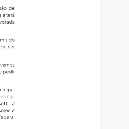
ssão de
la terá
 votada
êm sido
 de ser
, vamos
e pedir
nicipal
Federal
ef), a
sores e
Federal