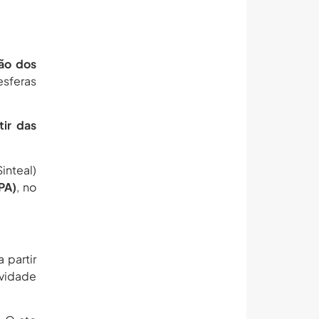
ão dos
esferas
tir das
nteal)
PA)
, no
 partir
ividade