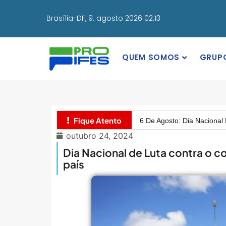
Brasília-DF,
9. agosto 2026 02:13
QUEM SOMOS
GRUP
MEC Autoriza 937 Novos Ca
Balanço Da 78ª SBPC: Na P
Fique Atento
6 De Agosto: Dia Nacional 
outubro 24, 2024
PROIFES Celebra Os 58 A
Dia Nacional de Luta contra o c
MEC Autoriza 937 Novos Ca
país
Balanço Da 78ª SBPC: Na P
6 De Agosto: Dia Nacional 
PROIFES Celebra Os 58 A