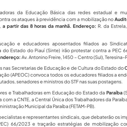
hadoras da Educação Básica das redes estadual e mun
ontra os ataques à previdência com a mobilização no
Audit
, a partir das 8 horas da manhã. Endereço:
R. da Estrela
ucação e educadores aposentados filiados ao Sindica
do Estado do Piauí (Sinte) irão protestar contra a PEC 
 Endereço:
Av. Antonino Freire, 1450 – Centro (Sul), Teresina–P
s nas Secretarias de Educação e de Cultura do Estado do
ção (APEOC) convoca todos os educadores filiados a end
utados, senadores e ministros do STF nas suas postagens.
dores e Trabalhadoras em Educação do Estado da
Paraíba
(
ia com a CNTE, a Central Única dos Trabalhadores da Paraíb
inistração Municipal da Paraíba (FETAM-PB).
ecialistas e representantes sindicais, que debaterão os i
EC) 66/2023 e traçarão estratégias de mobilização con