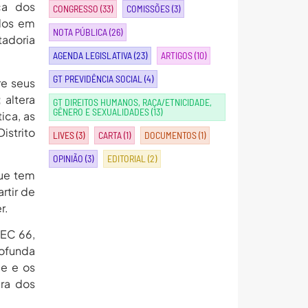
ca dos
CONGRESSO
(33)
COMISSÕES
(3)
idos em
NOTA PÚBLICA
(26)
tadoria
AGENDA LEGISLATIVA
(23)
ARTIGOS
(10)
GT PREVIDÊNCIA SOCIAL
(4)
re seus
 altera
GT DIREITOS HUMANOS, RAÇA/ETNICIDADE,
GÊNERO E SEXUALIDADES
(13)
ica, as
istrito
LIVES
(3)
CARTA
(1)
DOCUMENTOS
(1)
OPINIÃO
(3)
EDITORIAL
(2)
que tem
rtir de
r.
PEC 66,
ofunda
e e os
ra dos