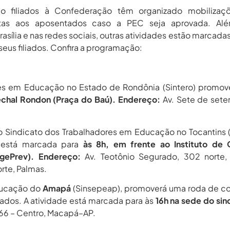
o filiados à Confederação têm organizado mobilizaç
stas aos aposentados caso a PEC seja aprovada. Al
sília e nas redes sociais, outras atividades estão marcadas
seus filiados. Confira a programação:
res em Educação no Estado de Rondônia (Sintero) promov
chal Rondon (Praça do Baú). Endereço:
Av. Sete de set
lo Sindicato dos Trabalhadores em Educação no Tocantins (
 está marcada para
às 8h, em frente ao Instituto de 
IgePrev). Endereço:
Av. Teotônio Segurado, 302 norte, 
orte, Palmas.
ducação do
Amapá
(Sinsepeap), promoverá uma roda de c
ados. A atividade está marcada para às
16h na sede do sin
366 – Centro, Macapá–AP.