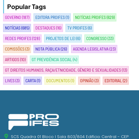
Popular Tags
GOVERNO
(187)
EDITORA PROIFES
(1)
NOTÍCIAS PROIFES
(629)
NOTÍCIAS
(685)
DESTAQUES
(16)
TV PROIFES
(6)
REDES PROIFES
(128)
PROJETOS DE LEI
(6)
CONGRESSO
(33)
COMISSÕES
(3)
NOTA PÚBLICA
(26)
AGENDA LEGISLATIVA
(23)
ARTIGOS
(10)
GT PREVIDÊNCIA SOCIAL
(4)
GT DIREITOS HUMANOS, RAÇA/ETNICIDADE, GÊNERO E SEXUALIDADES
(13)
LIVES
(3)
CARTA
(1)
DOCUMENTOS
(1)
OPINIÃO
(3)
EDITORIAL
(2)
SCS Quadra 01 Bloco I Sala 803/804 Edifício Central - CEP: