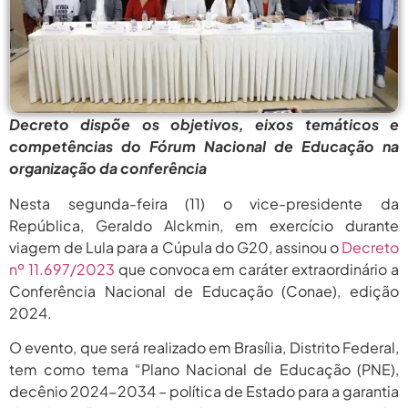
agosto 6,
PROIFES Celebra Os 58 Anos Da
APUB...
2026
agosto 6,
MEC Autoriza 937 Novos Cargos Em
Institutos Federais...
2026
agosto
Balanço Da 78ª SBPC: Na Primeira
Decreto dispõe os objetivos, eixos temáticos e
Participação, PROIFES...
6, 2026
competências do Fórum Nacional de Educação na
organização da conferência
agosto 6,
6 De Agosto: Dia Nacional Dos
Profissionais De...
2026
Nesta segunda-feira (11) o vice-presidente da
República, Geraldo Alckmin, em exercício durante
agosto 6,
PROIFES Celebra Os 58 Anos Da
APUB...
viagem de Lula para a Cúpula do G20, assinou o
Decreto
2026
nº 11.697/2023
que convoca em caráter extraordinário a
agosto 6,
MEC Autoriza 937 Novos Cargos Em
Conferência Nacional de Educação (Conae), edição
Institutos Federais...
2026
2024.
agosto
Balanço Da 78ª SBPC: Na Primeira
O evento, que será realizado em Brasília, Distrito Federal,
Participação, PROIFES...
6, 2026
tem como tema “Plano Nacional de Educação (PNE),
decênio 2024-2034 – política de Estado para a garantia
agosto 6,
6 De Agosto: Dia Nacional Dos
Profissionais De...