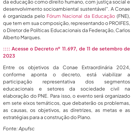
da educação como direito humano, com justiça social e
2026
desenvolvimento socioambiental sustentável”. A Conae
agosto 6,
PROIFES Celebra Os 58 Anos Da
é organizada pelo
Fórum Nacional da Educação
(FNE),
APUB...
2026
que tem em sua composição, representando o PROIFES,
o Diretor de Políticas Educacionais da Federação, Carlos
agosto 6,
MEC Autoriza 937 Novos Cargos Em
Institutos Federais...
Alberto Marques.
2026
:::: Acesse o Decreto nº 11.697, de 11 de setembro de
2023
Entre os objetivos da Conae Extraordinária 2024,
conforme aponta o decreto, está viabilizar a
participação representativa dos segmentos
educacionais e setores da sociedade civil na
elaboração do PNE. Para isso, o evento será organizado
em sete eixos temáticos, que debaterão os problemas,
as causas, os objetivos, as diretrizes, as metas e as
estratégias para a construção do Plano.
Fonte: Apufsc