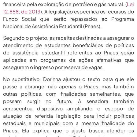
2026
financeira pela exploração de petróleo e gás naturaL (
Lei
12.858, de 2013
). A legislação especifica os recursos do
agosto 6,
PROIFES Celebra Os 58 Anos Da
APUB...
Fundo Social que serão repassados ao Programa
2026
Nacional de Assistência Estudantil (Pnaes).
agosto 6,
MEC Autoriza 937 Novos Cargos Em
Institutos Federais...
Segundo o projeto, as receitas destinadas a assegurar o
2026
atendimento de estudantes beneficiários de políticas
de assistência estudantil referentes ao Pnaes serão
aplicadas em programas de ações afirmativas que
assegurem o ingresso por reserva de vagas.
No substitutivo, Dorinha ajustou o texto para que ele
passe a abranger não apenas o Pnaes, mas também
outras políticas, com finalidades semelhantes, que
possam surgir no futuro. A senadora também
acrescentou dispositivo ampliando o escopo de
atuação da referida legislação para incluir políticas
estaduais e municipais com a mesma finalidade do
Pnaes. Ela explica que o ajuste busca atender os