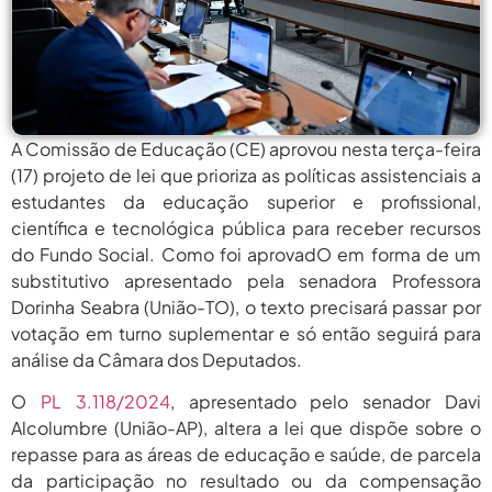
agosto 6,
PROIFES Celebra Os 58 Anos Da
APUB...
2026
agosto 6,
MEC Autoriza 937 Novos Cargos Em
Institutos Federais...
2026
agosto
A Comissão de Educação (CE) aprovou nesta terça-feira
Balanço Da 78ª SBPC: Na Primeira
Participação, PROIFES...
6, 2026
(17) projeto de lei que prioriza as políticas assistenciais a
estudantes da educação superior e profissional,
agosto 6,
6 De Agosto: Dia Nacional Dos
científica e tecnológica pública para receber recursos
Profissionais De...
2026
do Fundo Social. Como foi aprovadO em forma de um
agosto 6,
substitutivo apresentado pela senadora Professora
PROIFES Celebra Os 58 Anos Da
APUB...
2026
Dorinha Seabra (União-TO), o texto precisará passar por
votação em turno suplementar e só então seguirá para
agosto 6,
MEC Autoriza 937 Novos Cargos Em
análise da Câmara dos Deputados.
Institutos Federais...
2026
O
PL 3.118/2024
, apresentado pelo senador Davi
agosto
Balanço Da 78ª SBPC: Na Primeira
Participação, PROIFES...
Alcolumbre (União-AP), altera a lei que dispõe sobre o
6, 2026
repasse para as áreas de educação e saúde, de parcela
agosto 6,
6 De Agosto: Dia Nacional Dos
da participação no resultado ou da compensação
Profissionais De...