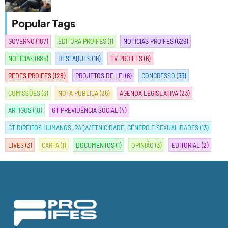
Popular Tags
GOVERNO
(187)
EDITORA PROIFES
(1)
NOTÍCIAS PROIFES
(629)
NOTÍCIAS
(685)
DESTAQUES
(16)
TV PROIFES
(6)
REDES PROIFES
(128)
PROJETOS DE LEI
(6)
CONGRESSO
(33)
COMISSÕES
(3)
NOTA PÚBLICA
(26)
AGENDA LEGISLATIVA
(23)
ARTIGOS
(10)
GT PREVIDÊNCIA SOCIAL
(4)
GT DIREITOS HUMANOS, RAÇA/ETNICIDADE, GÊNERO E SEXUALIDADES
(13)
LIVES
(3)
CARTA
(1)
DOCUMENTOS
(1)
OPINIÃO
(3)
EDITORIAL
(2)