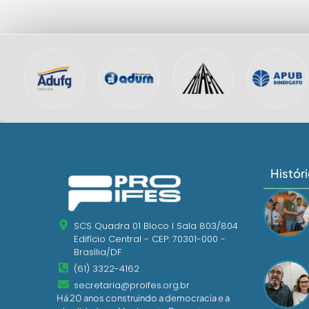
Histór
SCS Quadra 01 Bloco I Sala 803/804
Edifício Central - CEP: 70301-000 -
Brasília/DF
(61) 3322-4162
secretaria@proifes.org.br
Há 20 anos construindo a democracia e a