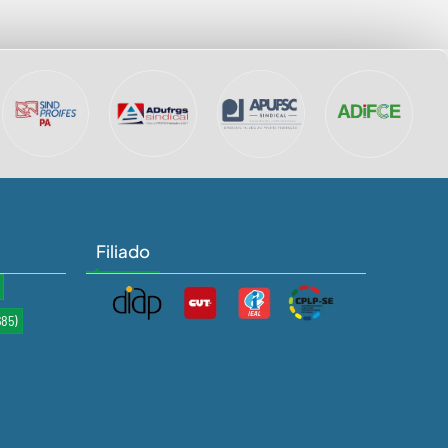
Filiado
685)