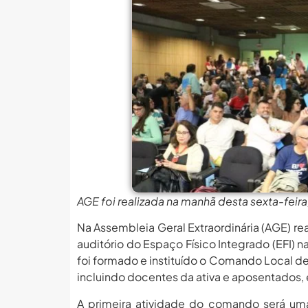
MEC Autoriza 937 Novos Ca
Balanço Da 78ª SBPC: Na P
6 De Agosto: Dia Nacional 
PROIFES Celebra Os 58 A
MEC Autoriza 937 Novos Ca
Balanço Da 78ª SBPC: Na P
6 De Agosto: Dia Nacional 
PROIFES Celebra Os 58 A
AGE foi realizada na manhã desta sexta-feira,
MEC Autoriza 937 Novos Ca
Na Assembleia Geral Extraordinária (AGE) rea
auditório do Espaço Físico Integrado (EFI) n
foi formado e instituído o Comando Local de
incluindo docentes da ativa e aposentados, 
A primeira atividade do comando será uma