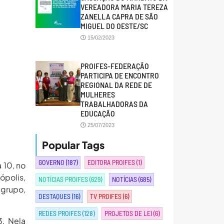
VEREADORA MARIA TEREZA
ZANELLA CAPRA DE SÃO
MIGUEL DO OESTE/SC
15/02/2023
PROIFES-FEDERAÇÃO
PARTICIPA DE ENCONTRO
REGIONAL DA REDE DE
MULHERES
TRABALHADORAS DA
EDUCAÇÃO
25/07/2023
Popular Tags
GOVERNO
(187)
EDITORA PROIFES
(1)
 10, no
ópolis,
NOTÍCIAS PROIFES
(629)
NOTÍCIAS
(685)
 grupo,
DESTAQUES
(16)
TV PROIFES
(6)
REDES PROIFES
(128)
PROJETOS DE LEI
(6)
3. Nela