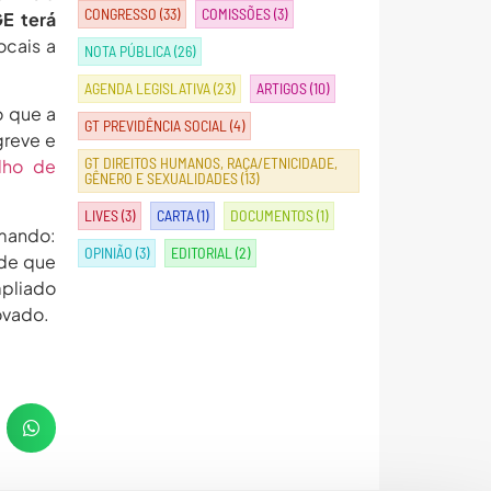
CONGRESSO
(33)
COMISSÕES
(3)
GE terá
ocais a
NOTA PÚBLICA
(26)
AGENDA LEGISLATIVA
(23)
ARTIGOS
(10)
o que a
GT PREVIDÊNCIA SOCIAL
(4)
greve e
GT DIREITOS HUMANOS, RAÇA/ETNICIDADE,
lho de
GÊNERO E SEXUALIDADES
(13)
LIVES
(3)
CARTA
(1)
DOCUMENTOS
(1)
omando:
OPINIÃO
(3)
EDITORIAL
(2)
 de que
pliado
ovado.