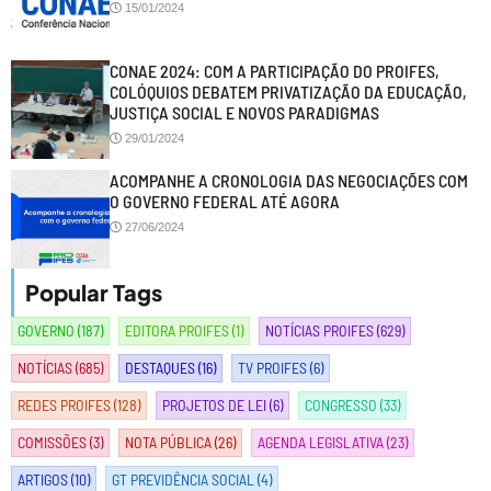
15/01/2024
CONAE 2024: COM A PARTICIPAÇÃO DO PROIFES,
COLÓQUIOS DEBATEM PRIVATIZAÇÃO DA EDUCAÇÃO,
JUSTIÇA SOCIAL E NOVOS PARADIGMAS
29/01/2024
ACOMPANHE A CRONOLOGIA DAS NEGOCIAÇÕES COM
O GOVERNO FEDERAL ATÉ AGORA
27/06/2024
Popular Tags
GOVERNO
(187)
EDITORA PROIFES
(1)
NOTÍCIAS PROIFES
(629)
NOTÍCIAS
(685)
DESTAQUES
(16)
TV PROIFES
(6)
REDES PROIFES
(128)
PROJETOS DE LEI
(6)
CONGRESSO
(33)
COMISSÕES
(3)
NOTA PÚBLICA
(26)
AGENDA LEGISLATIVA
(23)
ARTIGOS
(10)
GT PREVIDÊNCIA SOCIAL
(4)