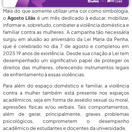
agosto 6,
PROIFES Celebra Os 58 Anos Da
APUB...
Mais do que somente utilizar uma cor como simbologia,
2026
o
Agosto Lilás
é um mês dedicado à educar, mobilizar,
agosto 6,
MEC Autoriza 937 Novos Cargos Em
informar e, sobretudo, combater a violência doméstica e
Institutos Federais...
2026
familiar contra as mulheres. A campanha tão necessária
surgiu em alusão ao aniversário da Lei Maria da Penha,
agosto
Balanço Da 78ª SBPC: Na Primeira
Participação, PROIFES...
que é celebrado no dia 7 de agosto e completou em
6, 2026
2025 19 anos de existência. Desde sua criação a Lei tem
agosto 6,
6 De Agosto: Dia Nacional Dos
desempenhado um significativo papel de proteger os
Profissionais De...
2026
direitos das mulheres, oferecendo instrumentos legais
de enfrentamento à essas violências.
agosto 6,
PROIFES Celebra Os 58 Anos Da
APUB...
2026
Para além do espaço doméstico e familiar, a violência
agosto 6,
contra a mulher também está presente nos espaços
MEC Autoriza 937 Novos Cargos Em
Institutos Federais...
2026
acadêmicos, seja em forma de assédio sexual ou moral,
agressões físicas e/ou verbais. Tais comportamentos,
agosto
Balanço Da 78ª SBPC: Na Primeira
além de gerar, principalmente, graves problemas
Participação, PROIFES...
6, 2026
psicológicos, comprometem o desempenho
agosto 6,
acadêmico de estudantes e docentes da universidade.
6 De Agosto: Dia Nacional Dos
Profissionais De...