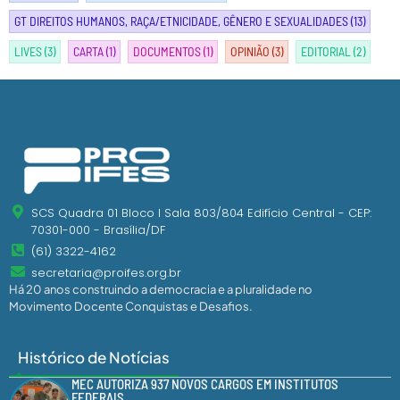
GT DIREITOS HUMANOS, RAÇA/ETNICIDADE, GÊNERO E SEXUALIDADES
(13)
LIVES
(3)
CARTA
(1)
DOCUMENTOS
(1)
OPINIÃO
(3)
EDITORIAL
(2)
SCS Quadra 01 Bloco I Sala 803/804 Edifício Central - CEP:
70301-000 - Brasília/DF
(61) 3322-4162
secretaria@proifes.org.br
Há 20 anos construindo a democracia e a pluralidade no
Movimento Docente Conquistas e Desafios.
Histórico de Notícias
MEC AUTORIZA 937 NOVOS CARGOS EM INSTITUTOS
FEDERAIS