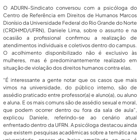
2026
O ADURN-Sindicato conversou com a psicóloga do
agosto 6,
PROIFES Celebra Os 58 Anos Da
Centro de Referência em Direitos de Humanos Marcos
APUB...
2026
Dionísio da Universidade Federal do Rio Grande do Norte
(CRDHMD/UFRN), Daniele Lima, sobre o assunto e na
agosto 6,
MEC Autoriza 937 Novos Cargos Em
Institutos Federais...
ocasião a profissional confirmou a realização de
2026
atendimentos individuais e coletivos dentro do campus.
O acolhimento disponibilizado não é exclusivo às
mulheres, mas é predominantemente realizado em
situação de violação dos direitos humanos contra elas.
“É interessante a gente notar que os casos que mais
vimos na universidade, do público interno, são de
assédio praticado entre professor(a) e aluno(a), ou aluno
e aluna. E os mais comuns são de assédio sexual e moral,
que podem ocorrer dentro ou fora da sala de aula”,
explicou Daniele, referindo-se ao cenário atual
enfrentado dentro da UFRN. A psicóloga destacou ainda
que existem pesquisas acadêmicas sobre a temática na
universidade, apesar da baixa amplitude ao que é