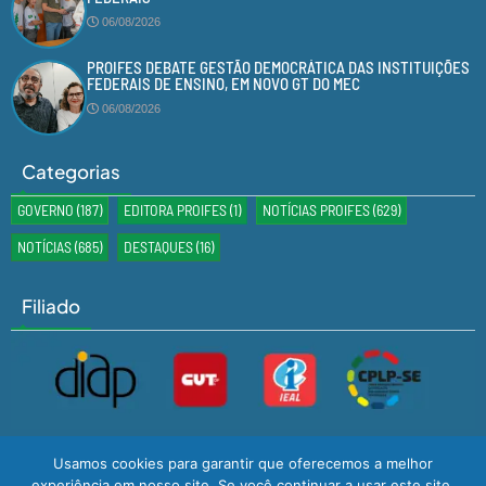
06/08/2026
PROIFES DEBATE GESTÃO DEMOCRÁTICA DAS INSTITUIÇÕES
FEDERAIS DE ENSINO, EM NOVO GT DO MEC
06/08/2026
Categorias
GOVERNO
(187)
EDITORA PROIFES
(1)
NOTÍCIAS PROIFES
(629)
NOTÍCIAS
(685)
DESTAQUES
(16)
Filiado
Usamos cookies para garantir que oferecemos a melhor
experiência em nosso site. Se você continuar a usar este site,