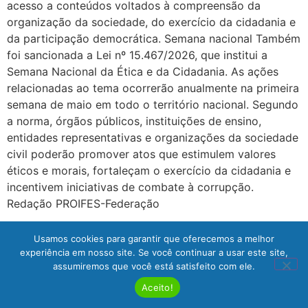
acesso a conteúdos voltados à compreensão da
organização da sociedade, do exercício da cidadania e
da participação democrática. Semana nacional Também
foi sancionada a Lei nº 15.467/2026, que institui a
Semana Nacional da Ética e da Cidadania. As ações
relacionadas ao tema ocorrerão anualmente na primeira
semana de maio em todo o território nacional. Segundo
a norma, órgãos públicos, instituições de ensino,
entidades representativas e organizações da sociedade
civil poderão promover atos que estimulem valores
éticos e morais, fortaleçam o exercício da cidadania e
incentivem iniciativas de combate à corrupção.
Redação PROIFES-Federação
←
mais antigos
Usamos cookies para garantir que oferecemos a melhor
experiência em nosso site. Se você continuar a usar este site,
assumiremos que você está satisfeito com ele.
Aceito!