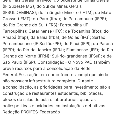
(IF Sudeste MG); do Sul de Minas Gerais
(IFSULDEMINAS); do Triângulo Mineiro (IFTM); de Mato
Grosso (IFMT); do Pará (Ifpa); de Pernambuco (IFPE);
do Rio Grande do Sul (IFRS); Farroupilha (IF
Farroupilha); Catarinense (IFC); de Tocantins (Ifto); do
Amapá (Ifap); da Bahia (Ifba); de Goiás (IFG); Sertão
Pernambucano (IF Sertão-PE); do Piauí (IFPI); do Paraná
(IFPR); do Rio de Janeiro (IFRJ); Fluminense (IFF); do Rio
Grande do Norte (IFRN); Sul-rio-grandense (IFSul); e de
São Paulo (IFSP). Consolidação – O Novo PAC também
prevê recursos para a consolidação da Rede
Federal. Essa ação tem como foco os campi que ainda
não possuem infraestrutura completa. Durante
a consolidação, as prioridades para investimento são a
construção de restaurantes estudantis, bibliotecas,
blocos de salas de aula e laboratórios, quadras
poliesportivas e unidades em instalações definitivas.
Redação PROIFES-Federação