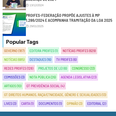
13/12/2024
PROIFES-FEDERAÇÃO PROPÕE AJUSTES À MP
1.286/2024 E ACOMPANHA TRAMITAÇÃO DA LOA 2025
29/01/2025
Popular Tags
GOVERNO
(187)
EDITORA PROIFES
(1)
NOTÍCIAS PROIFES
(629)
NOTÍCIAS
(685)
DESTAQUES
(16)
TV PROIFES
(6)
REDES PROIFES
(128)
PROJETOS DE LEI
(6)
CONGRESSO
(33)
COMISSÕES
(3)
NOTA PÚBLICA
(26)
AGENDA LEGISLATIVA
(23)
ARTIGOS
(10)
GT PREVIDÊNCIA SOCIAL
(4)
GT DIREITOS HUMANOS, RAÇA/ETNICIDADE, GÊNERO E SEXUALIDADES
(13)
LIVES
(3)
CARTA
(1)
DOCUMENTOS
(1)
OPINIÃO
(3)
EDITORIAL
(2)