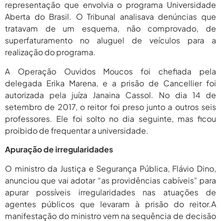
2026
representação que envolvia o programa Universidade
Aberta do Brasil. O Tribunal analisava denúncias que
agosto 6,
PROIFES Celebra Os 58 Anos Da
tratavam de um esquema, não comprovado, de
APUB...
2026
superfaturamento no aluguel de veículos para a
agosto 6,
realização do programa.
MEC Autoriza 937 Novos Cargos Em
Institutos Federais...
2026
A Operação Ouvidos Moucos foi chefiada pela
delegada Erika Marena, e a prisão de Cancellier foi
autorizada pela juíza Janaina Cassol. No dia 14 de
setembro de 2017, o reitor foi preso junto a outros seis
professores. Ele foi solto no dia seguinte, mas ficou
proibido de frequentar a universidade.
Apuração de irregularidades
O ministro da Justiça e Segurança Pública, Flávio Dino,
anunciou que vai adotar “as providências cabíveis” para
apurar possíveis irregularidades nas atuações de
agentes públicos que levaram à prisão do reitor.A
manifestação do ministro vem na sequência de decisão