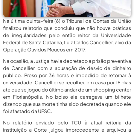
agosto 6,
PROIFES Celebra Os 58 Anos Da
APUB...
2026
Na última quinta-feira (6) o Tribunal de Contas da União
agosto 6,
MEC Autoriza 937 Novos Cargos Em
Institutos Federais...
finalizou relatório que concluiu que não houve práticas
2026
de irregularidades pelo então reitor da Universidade
agosto
Balanço Da 78ª SBPC: Na Primeira
Federal de Santa Catarina, Luiz Carlos Cancellier, alvo da
Participação, PROIFES...
6, 2026
Operação Ouvidos Moucos em 2017.
agosto 6,
6 De Agosto: Dia Nacional Dos
Na ocasião, a Justiça havia decretado a prisão preventiva
Profissionais De...
2026
de Cancellier, com a acusação de desvio de dinheiro
público. Preso por 36 horas e impedido de retornar à
agosto 6,
PROIFES Celebra Os 58 Anos Da
APUB...
universidade, Cancellier se recolheu em casa por 18 dias
2026
até que se jogou do último andar de um shopping center
agosto 6,
MEC Autoriza 937 Novos Cargos Em
em Florianópolis. No bolso ele carregava um bilhete
Institutos Federais...
2026
dizendo que sua morte tinha sido decretada quando ele
foi afastado da UFSC.
agosto
Balanço Da 78ª SBPC: Na Primeira
Participação, PROIFES...
6, 2026
No relatório enviado pelo TCU à atual reitoria da
agosto 6,
instituição a Corte julgou improcedente e arquivou a
6 De Agosto: Dia Nacional Dos
Profissionais De...