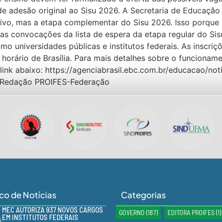
de adesão original ao Sisu 2026. A Secretaria de Educaçã
ivo, mas a etapa complementar do Sisu 2026. Isso porque 
 convocações da lista de espera da etapa regular do Sis
como universidades públicas e institutos federais. As insc
horário de Brasília. Para mais detalhes sobre o funcionam
 link abaixo: https://agenciabrasil.ebc.com.br/educacao/n
o Redação PROIFES-Federação
ico de Notícias
Categorias
MEC AUTORIZA 937 NOVOS CARGOS
GOVERNO
(187)
EDITORA PROIFES
(1)
EM INSTITUTOS FEDERAIS