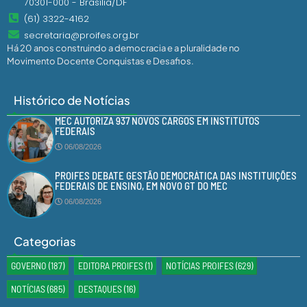
70301-000 - Brasília/DF
(61) 3322-4162
secretaria@proifes.org.br
Há 20 anos construindo a democracia e a pluralidade no
Movimento Docente Conquistas e Desafios.
Histórico de Notícias
MEC AUTORIZA 937 NOVOS CARGOS EM INSTITUTOS
FEDERAIS
06/08/2026
PROIFES DEBATE GESTÃO DEMOCRÁTICA DAS INSTITUIÇÕES
FEDERAIS DE ENSINO, EM NOVO GT DO MEC
06/08/2026
Categorias
GOVERNO
(187)
EDITORA PROIFES
(1)
NOTÍCIAS PROIFES
(629)
NOTÍCIAS
(685)
DESTAQUES
(16)