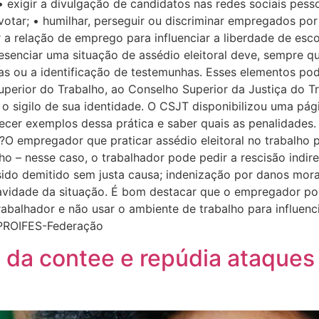
• exigir a divulgação de candidatos nas redes sociais pes
otar; • humilhar, perseguir ou discriminar empregados por
zar a relação de emprego para influenciar a liberdade de es
esenciar uma situação de assédio eleitoral deve, sempre q
ias ou a identificação de testemunhas. Esses elementos po
perior do Trabalho, ao Conselho Superior da Justiça do Tr
o sigilo de sua identidade. O CSJT disponibilizou uma págin
hecer exemplos dessa prática e saber quais as penalidades
l?O empregador que praticar assédio eleitoral no trabalho
lho – nesse caso, o trabalhador pode pedir a rescisão indi
ido demitido sem justa causa; indenização por danos morai
avidade da situação. É bom destacar que o empregador pod
trabalhador e não usar o ambiente de trabalho para influen
o PROIFES-Federação
da contee e repúdia ataques 