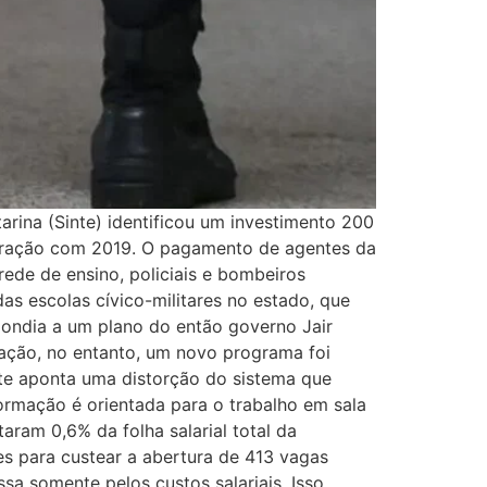
ina (Sinte) identificou um investimento 200
aração com 2019. O pagamento de agentes da
ede de ensino, policiais e bombeiros
as escolas cívico-militares no estado, que
ondia a um plano do então governo Jair
cação, no entanto, um novo programa foi
nte aponta uma distorção do sistema que
ormação é orientada para o trabalho em sala
ram 0,6% da folha salarial total da
es para custear a abertura de 413 vagas
ssa somente pelos custos salariais. Isso