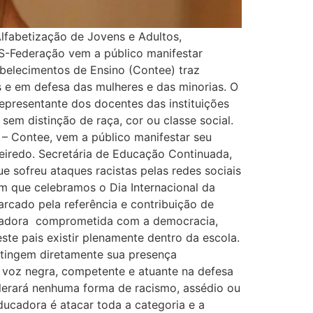
lfabetização de Jovens e Adultos,
ES-Federação vem a público manifestar
abelecimentos de Ensino (Contee) traz
s e em defesa das mulheres e das minorias. O
epresentante dos docentes das instituições
 sem distinção de raça, cor ou classe social.
 – Contee, vem a público manifestar seu
gueiredo. Secretária de Educação Continuada,
 sofreu ataques racistas pelas redes sociais
m que celebramos o Dia Internacional da
rcado pela referência e contribuição de
ducadora comprometida com a democracia,
ste pais existir plenamente dentro da escola.
 Atingem diretamente sua presença
a voz negra, competente e atuante na defesa
olerará nenhuma forma de racismo, assédio ou
educadora é atacar toda a categoria e a