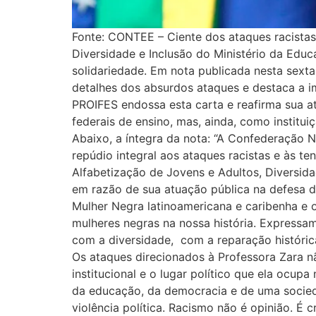
Fonte: CONTEE – Ciente dos ataques racistas
Diversidade e Inclusão do Ministério da Edu
solidariedade. Em nota publicada nesta sext
detalhes dos absurdos ataques e destaca a i
PROIFES endossa esta carta e reafirma sua a
federais de ensino, mas, ainda, como instituiç
Abaixo, a íntegra da nota: “A Confederação 
repúdio integral aos ataques racistas e às te
Alfabetização de Jovens e Adultos, Diversida
em razão de sua atuação pública na defesa d
Mulher Negra latinoamericana e caribenha e 
mulheres negras na nossa história. Express
com a diversidade, com a reparação histórica
Os ataques direcionados à Professora Zara nã
institucional e o lugar político que ela ocu
da educação, da democracia e de uma socieda
violência política. Racismo não é opinião. É 