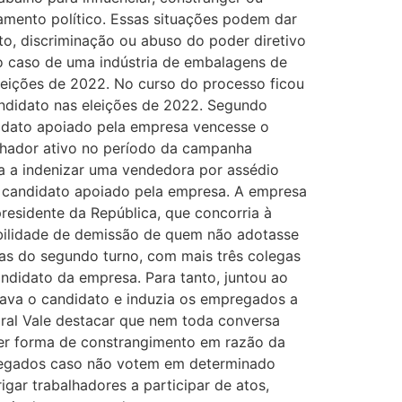
namento político. Essas situações podem dar
o, discriminação ou abuso do poder diretivo
o caso de uma indústria de embalagens de
leições de 2022. No curso do processo ficou
ndidato nas eleições de 2022. Segundo
idato apoiado pela empresa vencesse o
alhador ativo no período da campanha
da a indenizar uma vendedora por assédio
 candidato apoiado pela empresa. A empresa
esidente da República, que concorria à
sibilidade de demissão de quem não adotasse
ras do segundo turno, com mais três colegas
ndidato da empresa. Para tanto, juntou ao
ava o candidato e induzia os empregados a
toral Vale destacar que nem toda conversa
quer forma de constrangimento em razão da
empregados caso não votem em determinado
gar trabalhadores a participar de atos,