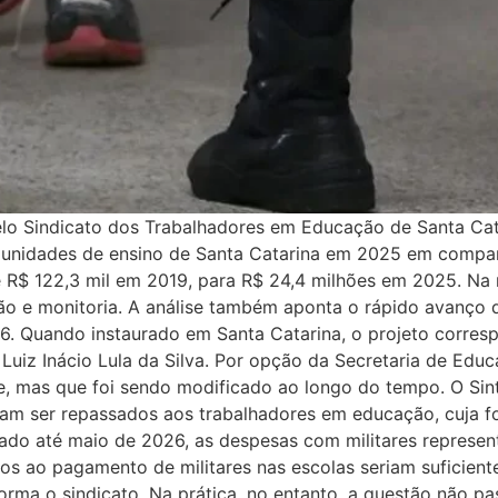
o Sindicato dos Trabalhadores em Educação de Santa Catar
de unidades de ensino de Santa Catarina em 2025 em comp
R$ 122,3 mil em 2019, para R$ 24,4 milhões em 2025. Na r
ão e monitoria. A análise também aponta o rápido avanço d
. Quando instaurado em Santa Catarina, o projeto corresp
Luiz Inácio Lula da Silva. Por opção da Secretaria de Edu
nte, mas que foi sendo modificado ao longo do tempo. O Si
am ser repassados aos trabalhadores em educação, cuja f
do até maio de 2026, as despesas com militares representa
os ao pagamento de militares nas escolas seriam suficient
orma o sindicato. Na prática, no entanto, a questão não pa