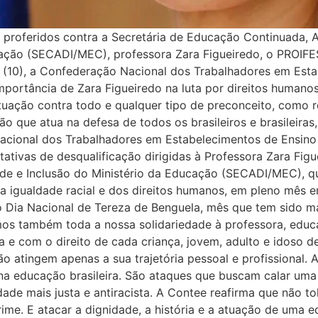
 proferidos contra a Secretária de Educação Continuada, A
cação (SECADI/MEC), professora Zara Figueiredo, o PROIF
a (10), a Confederação Nacional dos Trabalhadores em Est
mportância de Zara Figueiredo na luta por direitos humano
tuação contra todo e qualquer tipo de preconceito, como r
ão que atua na defesa de todos os brasileiros e brasileiras,
Nacional dos Trabalhadores em Estabelecimentos de Ensino
ntativas de desqualificação dirigidas à Professora Zara Fi
de e Inclusão do Ministério da Educação (SECADI/MEC), que
a igualdade racial e dos direitos humanos, em pleno mês e
o Dia Nacional de Tereza de Benguela, mês que tem sido ma
amos também toda a nossa solidariedade à professora, e
 e com o direito de cada criança, jovem, adulto e idoso de
o atingem apenas a sua trajetória pessoal e profissional.
pa na educação brasileira. São ataques que buscam calar um
de mais justa e antiracista. A Contee reafirma que não t
crime. E atacar a dignidade, a história e a atuação de uma 