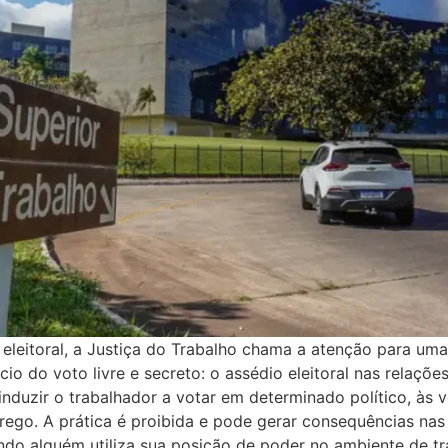
eitoral, a Justiça do Trabalho chama a atenção para uma p
cio do voto livre e secreto: o assédio eleitoral nas relaçõe
duzir o trabalhador a votar em determinado político, às
. A prática é proibida e pode gerar consequências nas esf
ando alguém utiliza sua posição de poder no ambiente de tr