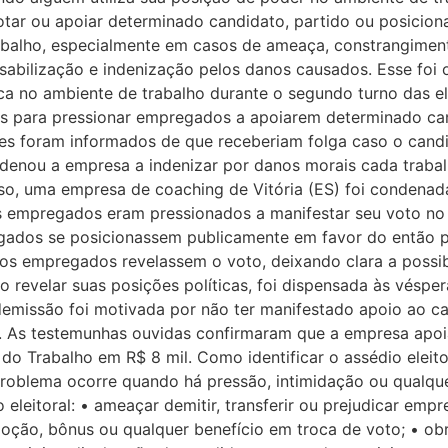
votar ou apoiar determinado candidato, partido ou posicio
rabalho, especialmente em casos de ameaça, constrangiment
abilização e indenização pelos danos causados. Esse foi 
ca no ambiente de trabalho durante o segundo turno das e
s para pressionar empregados a apoiarem determinado ca
es foram informados de que receberiam folga caso o cand
ondenou a empresa a indenizar por danos morais cada trab
caso, uma empresa de coaching de Vitória (ES) foi condena
s empregados eram pressionados a manifestar seu voto no
gados se posicionassem publicamente em favor do então pr
que os empregados revelassem o voto, deixando clara a pos
 revelar suas posições políticas, foi dispensada às véspe
demissão foi motivada por não ter manifestado apoio ao ca
. As testemunhas ouvidas confirmaram que a empresa apoi
a do Trabalho em R$ 8 mil. Como identificar o assédio elei
 O problema ocorre quando há pressão, intimidação ou qual
o eleitoral: • ameaçar demitir, transferir ou prejudicar 
oção, bônus ou qualquer benefício em troca de voto; • obri